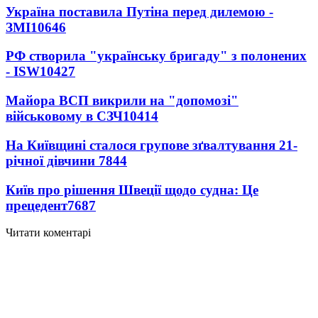
Україна поставила Путіна перед дилемою -
ЗМІ
10646
РФ створила "українську бригаду" з полонених
- ISW
10427
Майора ВСП викрили на "допомозі"
військовому в СЗЧ
10414
На Київщині сталося групове зґвалтування 21-
річної дівчини
7844
Київ про рішення Швеції щодо судна: Це
прецедент
7687
Читати коментарі