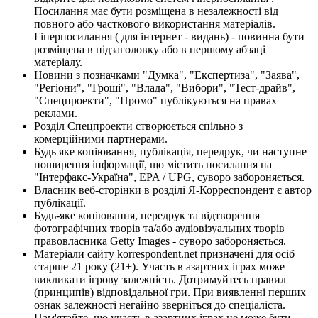
Посилання має бути розміщена в незалежності від
повного або часткового використання матеріалів.
Гіперпосилання ( для інтернет - видань) - повинна бути
розміщена в підзаголовку або в першому абзаці
матеріалу.
Новини з позначками "Думка", "Експертиза", "Заява",
"Регіони", "Гроші", "Влада", "Вибори", "Тест-драйв",
"Спецпроекти", "Промо" публікуються на правах
реклами.
Розділ Спецпроекти створюється спільно з
комерційними партнерами.
Будь яке копіювання, публікація, передрук, чи наступне
поширення інформації, що містить посилання на
"Інтерфакс-Україна", EPA / UPG, суворо забороняється.
Власник веб-сторінки в розділі Я-Корреспондент є автор
публікації.
Будь-яке копіювання, передрук та відтворення
фотографічних творів та/або аудіовізуальних творів
правовласника Getty Images - суворо забороняється.
Матеріали сайту korrespondent.net призначені для осіб
старше 21 року (21+). Участь в азартних іграх може
викликати ігрову залежність. Дотримуйтесь правил
(принципів) відповідальної гри. При виявленні перших
ознак залежності негайно зверніться до спеціаліста.
Пам'ятайте, що участь в азартних іграх не може бути