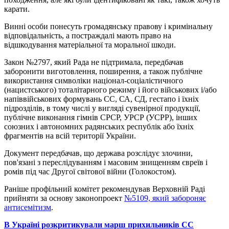
карати.
Винні особи понесуть громадянську правову і кримінальну
відповідальність, а постраждалі мають право на
відшкодування матеріальної та моральної шкоди.
Закон №2797, який Рада не підтримала, передбачав
заборонити виготовлення, поширення, а також публічне
використання символіки націонал-соціалістичного
(нацистського) тоталітарного режиму і його військових і/або
напіввійськових формувань СС, СА, СД, гестапо і їхніх
підрозділів, в тому числі у вигляді сувенірної продукції,
публічне виконання гімнів СРСР, УРСР (УСРР), інших
союзних і автономних радянських республік або їхніх
фрагментів на всій території України.
Документ передбачав, що держава розслідує злочини,
пов'язані з переслідуванням і масовим знищенням євреїв і
ромів під час Другої світової війни (Голокостом).
Раніше профільний комітет рекомендував Верховній Раді
прийняти за основу законопроект
№5109, який забороняє
антисемітизм
.
В Україні розкритикували марш прихильників СС