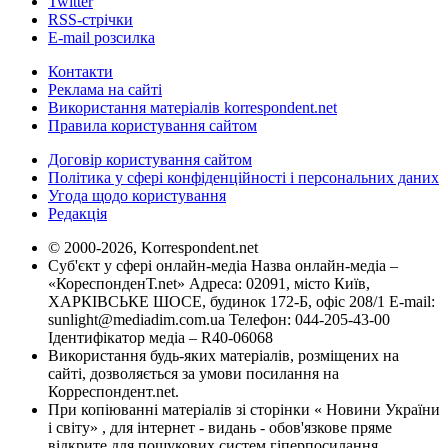
Twitter
RSS-стрічки
E-mail розсилка
Контакти
Реклама на сайті
Використання матеріалів korrespondent.net
Правила користування сайтом
Договір користування сайтом
Політика у сфері конфіденційності і персональних даних
Угода щодо користування
Редакція
© 2000-2026, Korrespondent.net
Суб'єкт у сфері онлайн-медіа Назва онлайн-медіа –
«КореспонденТ.net» Адреса: 02091, місто Київ,
ХАРКІВСЬКЕ ШОСЕ, будинок 172-Б, офіс 208/1 E-mail:
sunlight@mediadim.com.ua
Телефон: 044-205-43-00
Ідентифікатор медіа – R40-06068
Використання будь-яких матеріалів, розміщених на
сайті, дозволяється за умови посилання на
Корреспондент.net.
При копіюванні матеріалів зі сторінки « Новини України
і світу» , для інтернет - видань - обов'язкове пряме
відкрите для пошукових систем гіперпосилання .