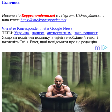
Галичина
Новини від
Корреспондент.net
в Telegram. Підписуйтесь на
наш канал
https://t.me/korrespondentnet
Читайте Korrespondent.net в Google News
ТЕГИ:
Украина
,
нацизм
,
антисемитизм
,
законопроект
Якщо ви помітили помилку, виділіть необхідний текст і
натисніть Ctrl + Enter, щоб повідомити про це редакцію.