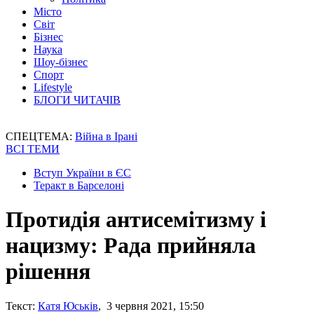
Місто
Світ
Бізнес
Наука
Шоу-бізнес
Спорт
Lifestyle
БЛОГИ ЧИТАЧІВ
СПЕЦТЕМА:
Війна в Ірані
ВСІ ТЕМИ
Вступ України в ЄС
Теракт в Барселоні
Протидія антисемітизму і
нацизму: Рада прийняла
рішення
Текст:
Катя Юськів
, 3 червня 2021, 15:50