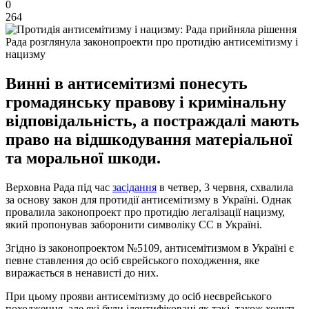
0
264
Рада розглянула законопроекти про протидію антисемітизму і
нацизму
Винні в антисемітизмі понесуть
громадянську правову і кримінальну
відповідальність, а постраждалі мають
право на відшкодування матеріальної
та моральної шкоди.
Верховна Рада під час
засідання
в четвер, 3 червня, схвалила
за основу закон для протидії антисемітизму в Україні. Однак
провалила законопроект про протидію легалізації нацизму,
який пропонував заборонити символіку СС в Україні.
Згідно із законопроектом №5109, антисемітизмом в Україні є
певне ставлення до осіб єврейського походження, яке
виражається в ненависті до них.
При цьому прояви антисемітизму до осіб неєврейського
походження, але які були ідентифіковані як такі, також хочуть