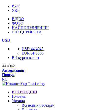
РУС
УКР
ВІДЕО
ФОТО
НАЙПОПУЛЯРНІШІ
СПЕЦПРОЕКТИ
USD
USD
44.4942
EUR
51.3366
Всі курси валют
44.4942
Авторизація
Пошук
RU
ВСІ РОЗДІЛИ
Головна
Україна
Всі новини розділу
Політика