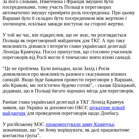
За його словами, Німеччина і Франція змушені бути
посередниками, тому участь Польщі в переговорах
автоматично змушує приміряти роль посередника. При цьому
Варшаві було б складно бути посередником між жертвою і
злочинцем, оскільки завжди виступає на стороні жертви.
У той же час, він підкреслив, що не знає, чи розглядається
Польща як переговорний майданчик для ТКГ. А про таку
можливість дізнався з інтерв'ю глави української делегації
Леоніда Кравчука. Посол припустив, що стосовно учасників
переговорів від Росії могли б тимчасово зняти візові санкції.
"Це не проблема. Були випадки, коли Захід і Росія
домовлялися про можливість разового скасування візових
санкцій. Якщо буде бажання провести переговори у Варшаві,
або Кракові, ми логістично будемо готові", - сказав Ціхоцький,
додавши, що в Польщі багато хороших місць для переговорів.
Раніше глава української делегації в ТКГ Леонід Кравчук
заявив, що Україна за допомогою ОБСЄ
шукатиме новий
майданчик
для проведення переговорів щодо Донбасу.
У російському МЗС
прокоментували заяву Кравчука,
зазначивши, що "не йому вирішувати, як далі працюватиме
контактна група".