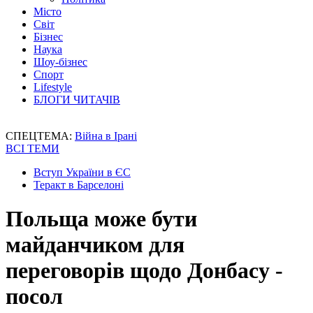
Місто
Світ
Бізнес
Наука
Шоу-бізнес
Спорт
Lifestyle
БЛОГИ ЧИТАЧІВ
СПЕЦТЕМА:
Війна в Ірані
ВСІ ТЕМИ
Вступ України в ЄС
Теракт в Барселоні
Польща може бути
майданчиком для
переговорів щодо Донбасу -
посол