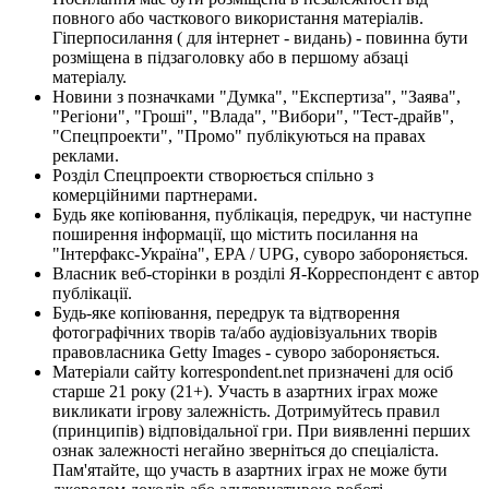
повного або часткового використання матеріалів.
Гіперпосилання ( для інтернет - видань) - повинна бути
розміщена в підзаголовку або в першому абзаці
матеріалу.
Новини з позначками "Думка", "Експертиза", "Заява",
"Регіони", "Гроші", "Влада", "Вибори", "Тест-драйв",
"Спецпроекти", "Промо" публікуються на правах
реклами.
Розділ Спецпроекти створюється спільно з
комерційними партнерами.
Будь яке копіювання, публікація, передрук, чи наступне
поширення інформації, що містить посилання на
"Інтерфакс-Україна", EPA / UPG, суворо забороняється.
Власник веб-сторінки в розділі Я-Корреспондент є автор
публікації.
Будь-яке копіювання, передрук та відтворення
фотографічних творів та/або аудіовізуальних творів
правовласника Getty Images - суворо забороняється.
Матеріали сайту korrespondent.net призначені для осіб
старше 21 року (21+). Участь в азартних іграх може
викликати ігрову залежність. Дотримуйтесь правил
(принципів) відповідальної гри. При виявленні перших
ознак залежності негайно зверніться до спеціаліста.
Пам'ятайте, що участь в азартних іграх не може бути