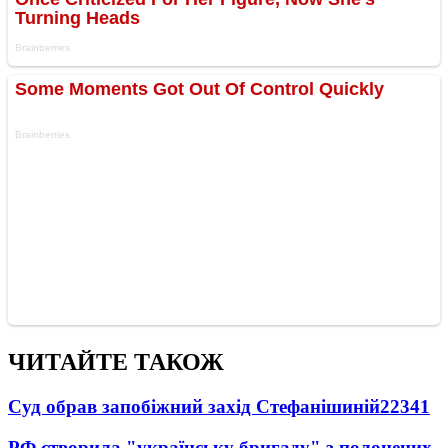
ЧИТАЙТЕ ТАКОЖ
Суд обрав запобіжний захід Стефанішиній
22341
РФ створила "українську бригаду" з полонених