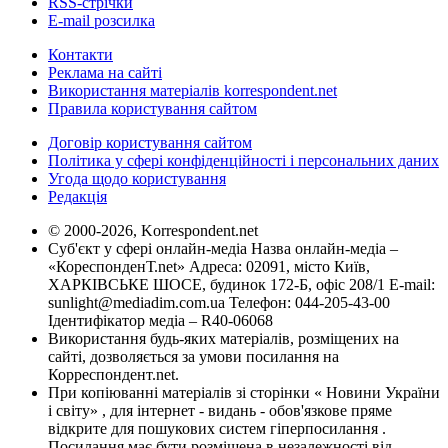
RSS-стрічки
E-mail розсилка
Контакти
Реклама на сайті
Використання матеріалів korrespondent.net
Правила користування сайтом
Договір користування сайтом
Політика у сфері конфіденційності і персональних даних
Угода щодо користування
Редакція
© 2000-2026, Korrespondent.net
Суб'єкт у сфері онлайн-медіа Назва онлайн-медіа –
«КореспонденТ.net» Адреса: 02091, місто Київ,
ХАРКІВСЬКЕ ШОСЕ, будинок 172-Б, офіс 208/1 E-mail:
sunlight@mediadim.com.ua
Телефон: 044-205-43-00
Ідентифікатор медіа – R40-06068
Використання будь-яких матеріалів, розміщених на
сайті, дозволяється за умови посилання на
Корреспондент.net.
При копіюванні матеріалів зі сторінки « Новини України
і світу» , для інтернет - видань - обов'язкове пряме
відкрите для пошукових систем гіперпосилання .
Посилання має бути розміщена в незалежності від