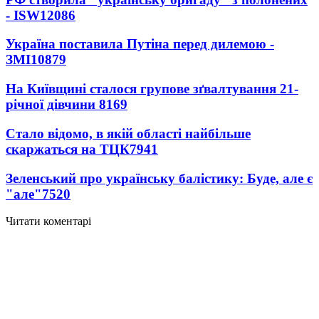
- ISW
12086
Україна поставила Путіна перед дилемою -
ЗМІ
10879
На Київщині сталося групове зґвалтування 21-
річної дівчини
8169
Стало відомо, в якій області найбільше
скаржаться на ТЦК
7941
Зеленський про українську балістику: Буде, але є
"але"
7520
Читати коментарі