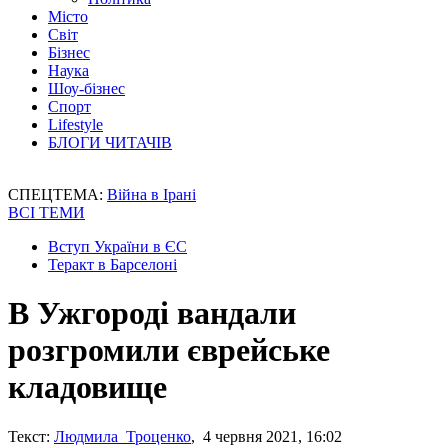
Місто
Світ
Бізнес
Наука
Шоу-бізнес
Спорт
Lifestyle
БЛОГИ ЧИТАЧІВ
СПЕЦТЕМА:
Війна в Ірані
ВСІ ТЕМИ
Вступ України в ЄС
Теракт в Барселоні
В Ужгороді вандали
розгромили єврейське
кладовище
Текст:
Людмила Троценко
, 4 червня 2021, 16:02