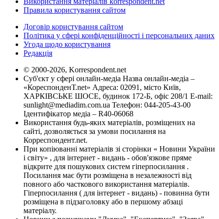
Використання матеріалів korrespondent.net
Правила користування сайтом
Договір користування сайтом
Політика у сфері конфіденційності і персональних даних
Угода щодо користування
Редакція
© 2000-2026, Korrespondent.net
Суб'єкт у сфері онлайн-медіа Назва онлайн-медіа –
«КореспонденТ.net» Адреса: 02091, місто Київ,
ХАРКІВСЬКЕ ШОСЕ, будинок 172-Б, офіс 208/1 E-mail:
sunlight@mediadim.com.ua
Телефон: 044-205-43-00
Ідентифікатор медіа – R40-06068
Використання будь-яких матеріалів, розміщених на
сайті, дозволяється за умови посилання на
Корреспондент.net.
При копіюванні матеріалів зі сторінки « Новини України
і світу» , для інтернет - видань - обов'язкове пряме
відкрите для пошукових систем гіперпосилання .
Посилання має бути розміщена в незалежності від
повного або часткового використання матеріалів.
Гіперпосилання ( для інтернет - видань) - повинна бути
розміщена в підзаголовку або в першому абзаці
матеріалу.