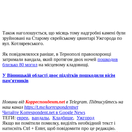
Також наголошується, що місяць тому надгробні камені були
зруйновані на Старому єврейському цвинтарі Ужгорода по
вул. Котляревського.
Як повідомлялося раніше, в Тернополі правоохоронці
затримали вандала, який протягом двох ночей
пошкодив
близько 80 могил
на місцевому кладовищі.
У Вінницькій області двоє підлітків пошкодили вісім
пам'ятників
Новини від
Корреспондент.net
в Telegram. Підписуйтесь на
наш канал
https://t.me/korrespondentnet
Читайте Korrespondent.net в Google News
ТЕГИ:
евреи
,
вандалы
,
Кладбище
,
Ужгород
Якщо ви помітили помилку, виділіть необхідний текст і
натисніть Ctrl + Enter, щоб повідомити про це редакцію.