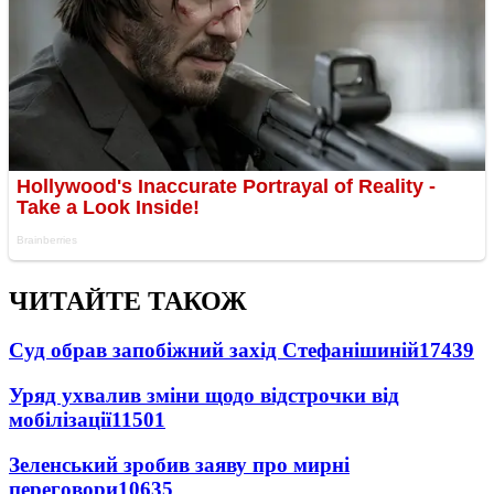
ЧИТАЙТЕ ТАКОЖ
Суд обрав запобіжний захід Стефанішиній
17439
Уряд ухвалив зміни щодо відстрочки від
мобілізації
11501
Зеленський зробив заяву про мирні
переговори
10635