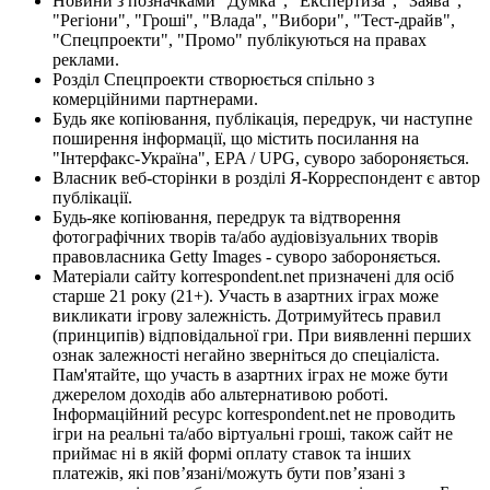
Новини з позначками "Думка", "Експертиза", "Заява",
"Регіони", "Гроші", "Влада", "Вибори", "Тест-драйв",
"Спецпроекти", "Промо" публікуються на правах
реклами.
Розділ Спецпроекти створюється спільно з
комерційними партнерами.
Будь яке копіювання, публікація, передрук, чи наступне
поширення інформації, що містить посилання на
"Інтерфакс-Україна", EPA / UPG, суворо забороняється.
Власник веб-сторінки в розділі Я-Корреспондент є автор
публікації.
Будь-яке копіювання, передрук та відтворення
фотографічних творів та/або аудіовізуальних творів
правовласника Getty Images - суворо забороняється.
Матеріали сайту korrespondent.net призначені для осіб
старше 21 року (21+). Участь в азартних іграх може
викликати ігрову залежність. Дотримуйтесь правил
(принципів) відповідальної гри. При виявленні перших
ознак залежності негайно зверніться до спеціаліста.
Пам'ятайте, що участь в азартних іграх не може бути
джерелом доходів або альтернативою роботі.
Інформаційний ресурс korrespondent.net не проводить
ігри на реальні та/або віртуальні гроші, також сайт не
приймає ні в якій формі оплату ставок та інших
платежів, які пов’язані/можуть бути пов’язані з