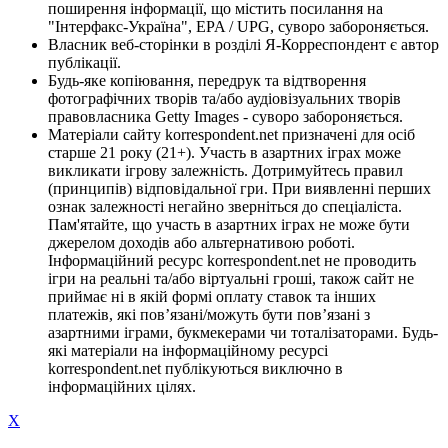
поширення інформації, що містить посилання на
"Інтерфакс-Україна", EPA / UPG, суворо забороняється.
Власник веб-сторінки в розділі Я-Корреспондент є автор
публікації.
Будь-яке копіювання, передрук та відтворення
фотографічних творів та/або аудіовізуальних творів
правовласника Getty Images - суворо забороняється.
Матеріали сайту korrespondent.net призначені для осіб
старше 21 року (21+). Участь в азартних іграх може
викликати ігрову залежність. Дотримуйтесь правил
(принципів) відповідальної гри. При виявленні перших
ознак залежності негайно зверніться до спеціаліста.
Пам'ятайте, що участь в азартних іграх не може бути
джерелом доходів або альтернативою роботі.
Інформаційний ресурс korrespondent.net не проводить
ігри на реальні та/або віртуальні гроші, також сайт не
приймає ні в якій формі оплату ставок та інших
платежів, які пов’язані/можуть бути пов’язані з
азартними іграми, букмекерами чи тоталізаторами. Будь-
які матеріали на інформаційному ресурсі
korrespondent.net публікуються виключно в
інформаційних цілях.
X