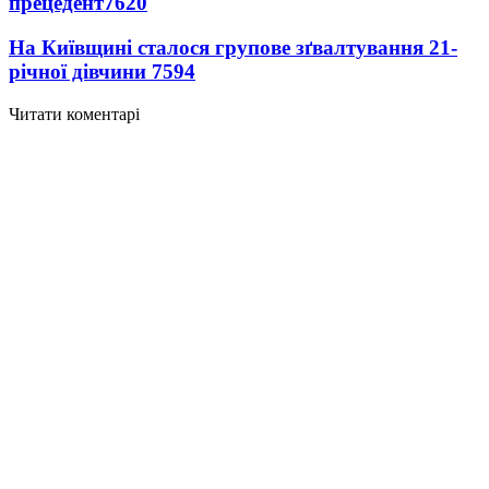
прецедент
7620
На Київщині сталося групове зґвалтування 21-
річної дівчини
7594
Читати коментарі