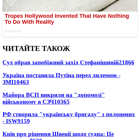
ЧИТАЙТЕ ТАКОЖ
Суд обрав запобіжний захід Стефанішиній
21866
Україна поставила Путіна перед дилемою -
ЗМІ
10463
Майора ВСП викрили на "допомозі"
військовому в СЗЧ
10365
РФ створила "українську бригаду" з полонених
- ISW
9159
Київ про рішення Швеції щодо судна: Це