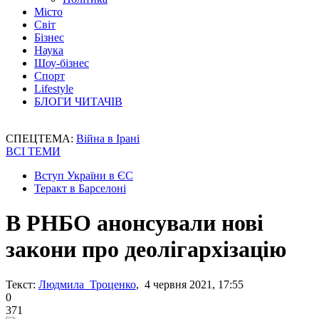
Місто
Світ
Бізнес
Наука
Шоу-бізнес
Спорт
Lifestyle
БЛОГИ ЧИТАЧІВ
СПЕЦТЕМА:
Війна в Ірані
ВСІ ТЕМИ
Вступ України в ЄС
Теракт в Барселоні
В РНБО анонсували нові
закони про деолігархізацію
Текст:
Людмила Троценко
, 4 червня 2021, 17:55
0
371