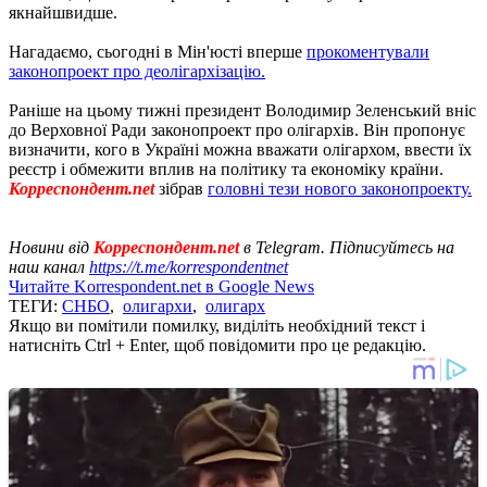
якнайшвидше.
Нагадаємо, сьогодні в Мін'юсті вперше
прокоментували
законопроект про деолігархізацію.
Раніше на цьому тижні президент Володимир Зеленський вніс
до Верховної Ради законопроект про олігархів. Він пропонує
визначити, кого в Україні можна вважати олігархом, ввести їх
реєстр і обмежити вплив на політику та економіку країни.
Корреспондент.net
зібрав
головні тези нового законопроекту.
Новини від
Корреспондент.net
в Telegram. Підписуйтесь на
наш канал
https://t.me/korrespondentnet
Читайте Korrespondent.net в Google News
ТЕГИ:
СНБО
,
олигархи
,
олигарх
Якщо ви помітили помилку, виділіть необхідний текст і
натисніть Ctrl + Enter, щоб повідомити про це редакцію.