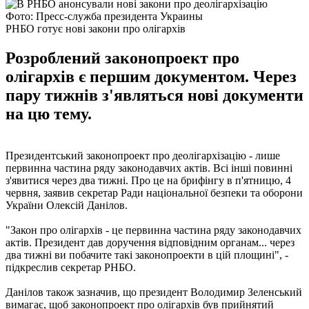
Фото: Пресс-служба президента Украины
РНБО готує нові закони про олігархів
Розроблений законопроект про
олігархів є першим документом. Через
пару тижнів з'являться нові документи
на цю тему.
Президентський законопроект про деолігархізацію - лише
первинна частина ряду законодавчих актів. Всі інші повинні
з'явитися через два тижні. Про це на брифінгу в п'ятницю, 4
червня, заявив секретар Ради національної безпеки та оборони
України Олексій Данілов.
"Закон про олігархів - це первинна частина ряду законодавчих
актів. Президент дав доручення відповідним органам... через
два тижні ви побачите такі законопроекти в цій площині", -
підкреслив секретар РНБО.
Данілов також зазначив, що президент Володимир Зеленський
вимагає, щоб законопроект про олігархів був прийнятий