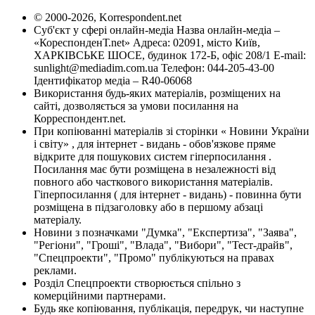
© 2000-2026, Korrespondent.net
Суб'єкт у сфері онлайн-медіа Назва онлайн-медіа –
«КореспонденТ.net» Адреса: 02091, місто Київ,
ХАРКІВСЬКЕ ШОСЕ, будинок 172-Б, офіс 208/1 E-mail:
sunlight@mediadim.com.ua
Телефон: 044-205-43-00
Ідентифікатор медіа – R40-06068
Використання будь-яких матеріалів, розміщених на
сайті, дозволяється за умови посилання на
Корреспондент.net.
При копіюванні матеріалів зі сторінки « Новини України
і світу» , для інтернет - видань - обов'язкове пряме
відкрите для пошукових систем гіперпосилання .
Посилання має бути розміщена в незалежності від
повного або часткового використання матеріалів.
Гіперпосилання ( для інтернет - видань) - повинна бути
розміщена в підзаголовку або в першому абзаці
матеріалу.
Новини з позначками "Думка", "Експертиза", "Заява",
"Регіони", "Гроші", "Влада", "Вибори", "Тест-драйв",
"Спецпроекти", "Промо" публікуються на правах
реклами.
Розділ Спецпроекти створюється спільно з
комерційними партнерами.
Будь яке копіювання, публікація, передрук, чи наступне