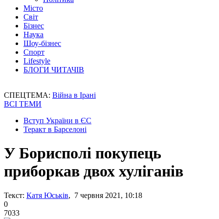
Місто
Світ
Бізнес
Наука
Шоу-бізнес
Спорт
Lifestyle
БЛОГИ ЧИТАЧІВ
СПЕЦТЕМА:
Війна в Ірані
ВСІ ТЕМИ
Вступ України в ЄС
Теракт в Барселоні
У Борисполі покупець
приборкав двох хуліганів
Текст:
Катя Юськів
, 7 червня 2021, 10:18
0
7033