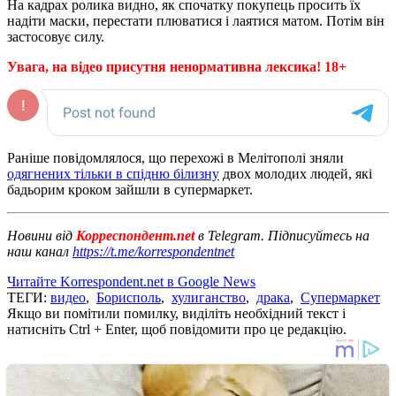
На кадрах ролика видно, як спочатку покупець просить їх
надіти маски, перестати плюватися і лаятися матом. Потім він
застосовує силу.
Увага, на відео присутня ненормативна лексика! 18+
Раніше повідомлялося, що перехожі в Мелітополі зняли
одягнених тільки в спідню білизну
двох молодих людей, які
бадьорим кроком зайшли в супермаркет.
Новини від
Корреспондент.net
в Telegram. Підписуйтесь на
наш канал
https://t.me/korrespondentnet
Читайте Korrespondent.net в Google News
ТЕГИ:
видео
,
Борисполь
,
хулиганство
,
драка
,
Супермаркет
Якщо ви помітили помилку, виділіть необхідний текст і
натисніть Ctrl + Enter, щоб повідомити про це редакцію.