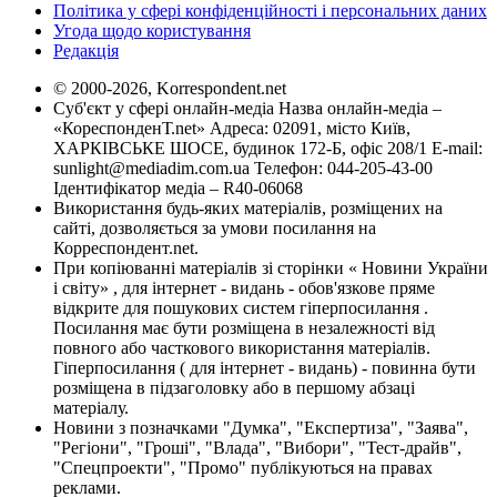
Політика у сфері конфіденційності і персональних даних
Угода щодо користування
Редакція
© 2000-2026, Korrespondent.net
Суб'єкт у сфері онлайн-медіа Назва онлайн-медіа –
«КореспонденТ.net» Адреса: 02091, місто Київ,
ХАРКІВСЬКЕ ШОСЕ, будинок 172-Б, офіс 208/1 E-mail:
sunlight@mediadim.com.ua
Телефон: 044-205-43-00
Ідентифікатор медіа – R40-06068
Використання будь-яких матеріалів, розміщених на
сайті, дозволяється за умови посилання на
Корреспондент.net.
При копіюванні матеріалів зі сторінки « Новини України
і світу» , для інтернет - видань - обов'язкове пряме
відкрите для пошукових систем гіперпосилання .
Посилання має бути розміщена в незалежності від
повного або часткового використання матеріалів.
Гіперпосилання ( для інтернет - видань) - повинна бути
розміщена в підзаголовку або в першому абзаці
матеріалу.
Новини з позначками "Думка", "Експертиза", "Заява",
"Регіони", "Гроші", "Влада", "Вибори", "Тест-драйв",
"Спецпроекти", "Промо" публікуються на правах
реклами.