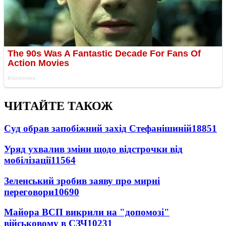
ЧИТАЙТЕ ТАКОЖ
Суд обрав запобіжний захід Стефанішиній
18851
Уряд ухвалив зміни щодо відстрочки від
мобілізації
11564
Зеленський зробив заяву про мирні
переговори
10690
Майора ВСП викрили на "допомозі"
військовому в СЗЧ
10231