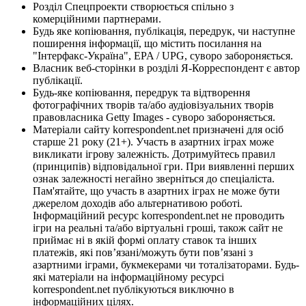
Розділ Спецпроекти створюється спільно з
комерційними партнерами.
Будь яке копіювання, публікація, передрук, чи наступне
поширення інформації, що містить посилання на
"Інтерфакс-Україна", EPA / UPG, суворо забороняється.
Власник веб-сторінки в розділі Я-Корреспондент є автор
публікації.
Будь-яке копіювання, передрук та відтворення
фотографічних творів та/або аудіовізуальних творів
правовласника Getty Images - суворо забороняється.
Матеріали сайту korrespondent.net призначені для осіб
старше 21 року (21+). Участь в азартних іграх може
викликати ігрову залежність. Дотримуйтесь правил
(принципів) відповідальної гри. При виявленні перших
ознак залежності негайно зверніться до спеціаліста.
Пам'ятайте, що участь в азартних іграх не може бути
джерелом доходів або альтернативою роботі.
Інформаційний ресурс korrespondent.net не проводить
ігри на реальні та/або віртуальні гроші, також сайт не
приймає ні в якій формі оплату ставок та інших
платежів, які пов’язані/можуть бути пов’язані з
азартними іграми, букмекерами чи тоталізаторами. Будь-
які матеріали на інформаційному ресурсі
korrespondent.net публікуються виключно в
інформаційних цілях.