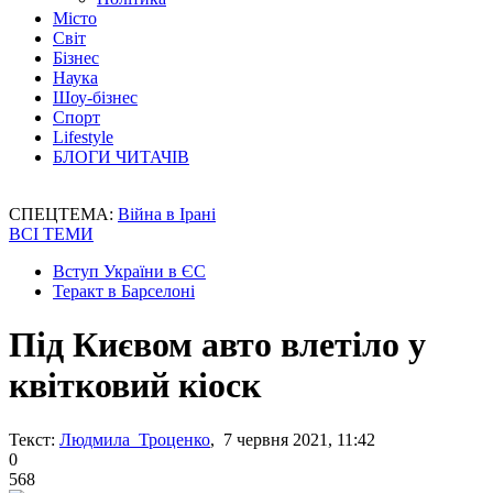
Місто
Світ
Бізнес
Наука
Шоу-бізнес
Спорт
Lifestyle
БЛОГИ ЧИТАЧІВ
СПЕЦТЕМА:
Війна в Ірані
ВСІ ТЕМИ
Вступ України в ЄС
Теракт в Барселоні
Під Києвом авто влетіло у
квітковий кіоск
Текст:
Людмила Троценко
, 7 червня 2021, 11:42
0
568