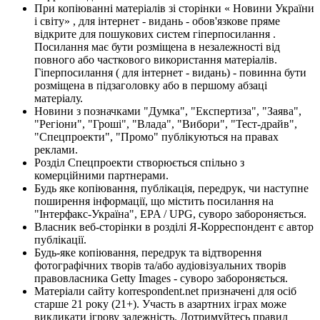
При копіюванні матеріалів зі сторінки « Новини України
і світу» , для інтернет - видань - обов'язкове пряме
відкрите для пошукових систем гіперпосилання .
Посилання має бути розміщена в незалежності від
повного або часткового використання матеріалів.
Гіперпосилання ( для інтернет - видань) - повинна бути
розміщена в підзаголовку або в першому абзаці
матеріалу.
Новини з позначками "Думка", "Експертиза", "Заява",
"Регіони", "Гроші", "Влада", "Вибори", "Тест-драйв",
"Спецпроекти", "Промо" публікуються на правах
реклами.
Розділ Спецпроекти створюється спільно з
комерційними партнерами.
Будь яке копіювання, публікація, передрук, чи наступне
поширення інформації, що містить посилання на
"Інтерфакс-Україна", EPA / UPG, суворо забороняється.
Власник веб-сторінки в розділі Я-Корреспондент є автор
публікації.
Будь-яке копіювання, передрук та відтворення
фотографічних творів та/або аудіовізуальних творів
правовласника Getty Images - суворо забороняється.
Матеріали сайту korrespondent.net призначені для осіб
старше 21 року (21+). Участь в азартних іграх може
викликати ігрову залежність. Дотримуйтесь правил