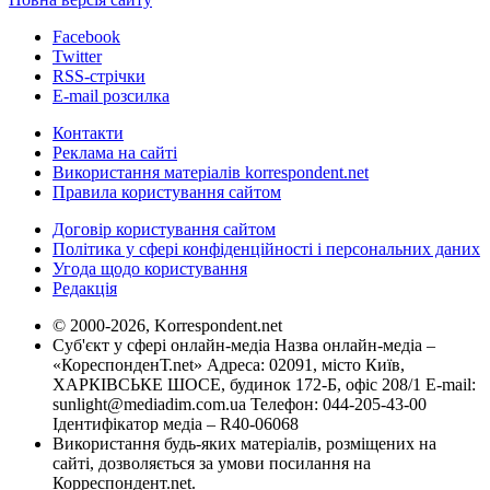
Facebook
Twitter
RSS-стрічки
E-mail розсилка
Контакти
Реклама на сайті
Використання матеріалів korrespondent.net
Правила користування сайтом
Договір користування сайтом
Політика у сфері конфіденційності і персональних даних
Угода щодо користування
Редакція
© 2000-2026, Korrespondent.net
Суб'єкт у сфері онлайн-медіа Назва онлайн-медіа –
«КореспонденТ.net» Адреса: 02091, місто Київ,
ХАРКІВСЬКЕ ШОСЕ, будинок 172-Б, офіс 208/1 E-mail:
sunlight@mediadim.com.ua
Телефон: 044-205-43-00
Ідентифікатор медіа – R40-06068
Використання будь-яких матеріалів, розміщених на
сайті, дозволяється за умови посилання на
Корреспондент.net.