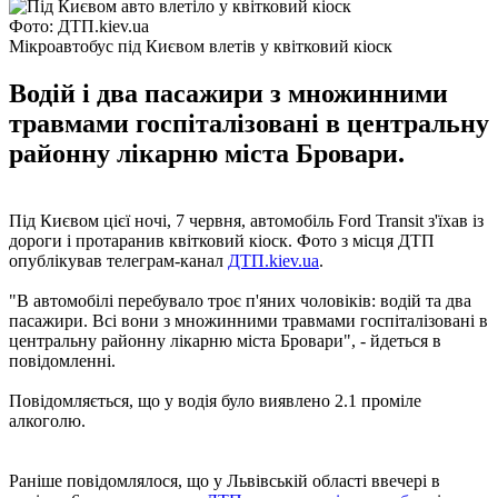
Фото: ДТП.kiev.ua
Мікроавтобус під Києвом влетів у квітковий кіоск
Водій і два пасажири з множинними
травмами госпіталізовані в центральну
районну лікарню міста Бровари.
Під Києвом цієї ночі, 7 червня, автомобіль Ford Transit з'їхав із
дороги і протаранив квітковий кіоск. Фото з місця ДТП
опублікував телеграм-канал
ДТП.kiev.ua
.
"В автомобілі перебувало троє п'яних чоловіків: водій та два
пасажири. Всі вони з множинними травмами госпіталізовані в
центральну районну лікарню міста Бровари", - йдеться в
повідомленні.
Повідомляється, що у водія було виявлено 2.1 проміле
алкоголю.
Раніше повідомлялося, що у Львівській області ввечері в