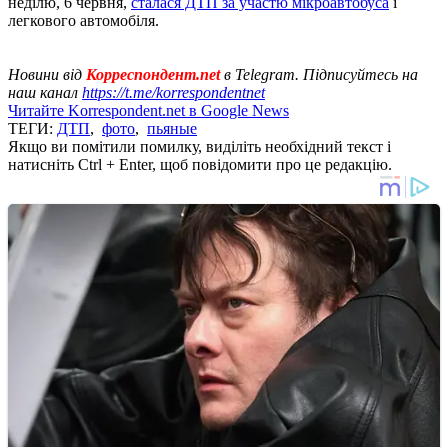
неділю, 6 червня,
сталася ДТП за участю мікроавтобуса
і
легкового автомобіля.
Новини від
Корреспондент.net
в Telegram. Підписуйтесь на
наш канал
https://t.me/korrespondentnet
Читайте Korrespondent.net в Google News
ТЕГИ:
ДТП
,
фото
,
пьяные
Якщо ви помітили помилку, виділіть необхідний текст і
натисніть Ctrl + Enter, щоб повідомити про це редакцію.