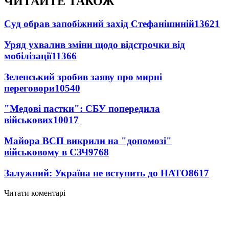
ЧИТАЙТЕ ТАКОЖ
Суд обрав запобіжний захід Стефанішиній
13621
Уряд ухвалив зміни щодо відстрочки від
мобілізації
11366
Зеленський зробив заяву про мирні
переговори
10540
"Медові пастки": СБУ попередила
військових
10017
Майора ВСП викрили на "допомозі"
військовому в СЗЧ
9768
Залужний: Україна не вступить до НАТО
8617
Читати коментарі