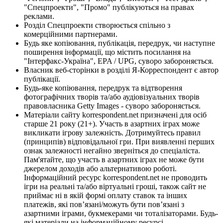
"Спецпроекти", "Промо" публікуються на правах
реклами.
Розділ Спецпроекти створюється спільно з
комерційними партнерами.
Будь яке копіювання, публікація, передрук, чи наступне
поширення інформації, що містить посилання на
"Інтерфакс-Україна", EPA / UPG, суворо забороняється.
Власник веб-сторінки в розділі Я-Корреспондент є автор
публікації.
Будь-яке копіювання, передрук та відтворення
фотографічних творів та/або аудіовізуальних творів
правовласника Getty Images - суворо забороняється.
Матеріали сайту korrespondent.net призначені для осіб
старше 21 року (21+). Участь в азартних іграх може
викликати ігрову залежність. Дотримуйтесь правил
(принципів) відповідальної гри. При виявленні перших
ознак залежності негайно зверніться до спеціаліста.
Пам'ятайте, що участь в азартних іграх не може бути
джерелом доходів або альтернативою роботі.
Інформаційний ресурс korrespondent.net не проводить
ігри на реальні та/або віртуальні гроші, також сайт не
приймає ні в якій формі оплату ставок та інших
платежів, які пов’язані/можуть бути пов’язані з
азартними іграми, букмекерами чи тоталізаторами. Будь-
які матеріали на інформаційному ресурсі