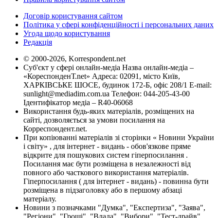
Договір користування сайтом
Політика у сфері конфіденційності і персональних даних
Угода щодо користування
Редакція
© 2000-2026, Korrespondent.net
Суб'єкт у сфері онлайн-медіа Назва онлайн-медіа –
«КореспонденТ.net» Адреса: 02091, місто Київ,
ХАРКІВСЬКЕ ШОСЕ, будинок 172-Б, офіс 208/1 E-mail:
sunlight@mediadim.com.ua
Телефон: 044-205-43-00
Ідентифікатор медіа – R40-06068
Використання будь-яких матеріалів, розміщених на
сайті, дозволяється за умови посилання на
Корреспондент.net.
При копіюванні матеріалів зі сторінки « Новини України
і світу» , для інтернет - видань - обов'язкове пряме
відкрите для пошукових систем гіперпосилання .
Посилання має бути розміщена в незалежності від
повного або часткового використання матеріалів.
Гіперпосилання ( для інтернет - видань) - повинна бути
розміщена в підзаголовку або в першому абзаці
матеріалу.
Новини з позначками "Думка", "Експертиза", "Заява",
"Регіони", "Гроші", "Влада", "Вибори", "Тест-драйв",