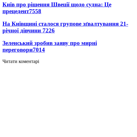
Київ про рішення Швеції щодо судна: Це
прецедент
7558
На Київщині сталося групове зґвалтування 21-
річної дівчини
7226
Зеленський зробив заяву про мирні
переговори
7014
Читати коментарі