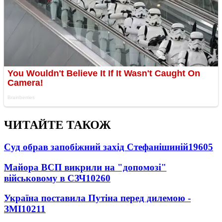
ЧИТАЙТЕ ТАКОЖ
Суд обрав запобіжний захід Стефанішиній
19605
Майора ВСП викрили на "допомозі"
військовому в СЗЧ
10260
Україна поставила Путіна перед дилемою -
ЗМІ
10211