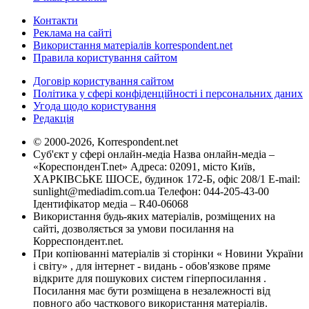
Контакти
Реклама на сайті
Використання матеріалів korrespondent.net
Правила користування сайтом
Договір користування сайтом
Політика у сфері конфіденційності і персональних даних
Угода щодо користування
Редакція
© 2000-2026, Korrespondent.net
Суб'єкт у сфері онлайн-медіа Назва онлайн-медіа –
«КореспонденТ.net» Адреса: 02091, місто Київ,
ХАРКІВСЬКЕ ШОСЕ, будинок 172-Б, офіс 208/1 E-mail:
sunlight@mediadim.com.ua
Телефон: 044-205-43-00
Ідентифікатор медіа – R40-06068
Використання будь-яких матеріалів, розміщених на
сайті, дозволяється за умови посилання на
Корреспондент.net.
При копіюванні матеріалів зі сторінки « Новини України
і світу» , для інтернет - видань - обов'язкове пряме
відкрите для пошукових систем гіперпосилання .
Посилання має бути розміщена в незалежності від
повного або часткового використання матеріалів.