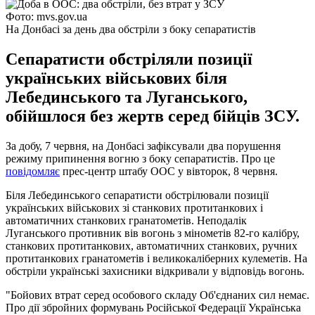
Фото: mvs.gov.ua
На Донбасі за день два обстріли з боку сепаратистів
Сепаратисти обстріляли позиції
українських військових біля
Лебединського та Луганського,
обійшлося без жертв серед бійців ЗСУ.
За добу, 7 червня, на Донбасі зафіксували два порушення
режиму припинення вогню з боку сепаратистів. Про це
повідомляє
прес-центр штабу ООС у вівторок, 8 червня.
Біля Лебединського сепаратисти обстрілювали позиції
українських військових зі станкових протитанкових і
автоматичних станкових гранатометів. Неподалік
Луганського противник вів вогонь з мінометів 82-го калібру,
станкових протитанкових, автоматичних станкових, ручних
протитанкових гранатометів і великокаліберних кулеметів. На
обстріли українські захисники відкривали у відповідь вогонь.
"Бойових втрат серед особового складу Об'єднаних сил немає.
Про дії збройних формувань Російської Федерації Українська