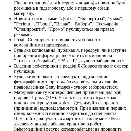
Гіперпосилання ( для інтернет - видань) - повинна бути
розміщена в підзаголовку або в першому абзаці
матеріалу.
Новини з позначками "Думка", "Експертиза", "Заява",
"Регіони", "Гроші", "Влада", "Вибори", "Тест-драйв",
"Спецпроекти", "Промо" публікуються на правах
реклами.
Розділ Спецпроекти створюється спільно з
комерційними партнерами.
Будь яке копіювання, публікація, передрук, чи наступне
поширення інформації, що містить посилання на
"Інтерфакс-Україна", EPA / UPG, суворо забороняється.
Власник веб-сторінки в розділі Я-Корреспондент є автор
публікації.
Будь-яке копіювання, передрук та відтворення
фотографічних творів та/або аудіовізуальних творів
правовласника Getty Images - суворо забороняється.
Матеріали сайту korrespondent.net призначені для осіб
старше 21 року (21+). Участь в азартних іграх може
викликати ігрову залежність. Дотримуйтесь правил
(принципів) відповідальної гри. При виявленні перших
ознак залежності негайно зверніться до спеціаліста.
Пам'ятайте, що участь в азартних іграх не може бути
джерелом доходів або альтернативою роботі.
Інформаційний ресурс korrespondent.net не проводить