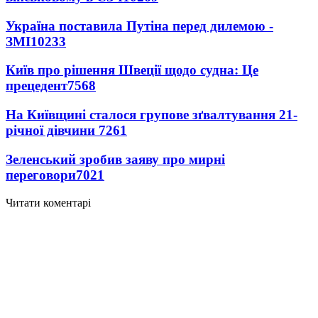
Україна поставила Путіна перед дилемою -
ЗМІ
10233
Київ про рішення Швеції щодо судна: Це
прецедент
7568
На Київщині сталося групове зґвалтування 21-
річної дівчини
7261
Зеленський зробив заяву про мирні
переговори
7021
Читати коментарі