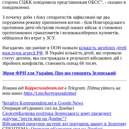
сторона СЦКК повідомила представникам ОБСЄ", - сказано в
повідомленні.
З початку доби з боку сепаратистів зафіксовані ще два
порушення режиму припинення вогню - біля Новгородського
противник двічі обстріляв позиції наших військ зі станкових
протитанкових гранатометів і великокаліберних кулеметів,
обійшлося без втрат у ЗСУ.
Нагадаємо, що раніше в ООН назвали
кількість загиблих дітей
внаслідок агресії РФ
. В Україні кількість дітей, які отримали
статус дитини, яка постраждала в результаті військових дій і
збройних конфліктів, становить понад 66 тисяч.
Зброя ФРН для України. Про що говорить Зеленський
Новини від
Корреспондент.net
в Telegram. Підписуйтесь на
наш канал
https://t.me/korrespondentnet
Читайте Korrespondent.net в Google News
Операція об'єднаних сил на Донбасі
Сюжет
Кадрова політика Зеленського: кому президент
доручає "нести мир на Донбас"?
Військовий прокурор застеріг від порушень закону в Золотому
СПЕЦТЕМА:
Операція об'єднаних сил на Донбасі