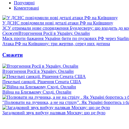
Популярні
Коментовані
У ДСНС повідомили нові деталі атаки РФ на Київщину
ЗСУ отримали нове спорядження Бундесверу: що входить до к
Сюжет
Вторгнення Росії в Україну. Онлайн
Маск проти бажання України бити по пускових РФ через Starlin
Атака РФ на Київщину: три жертви, серед них дитина
Сюжети
Вторгнення Росії в Україну. Онлайн
Пекельні санкції. Рішення Сената США
Війна на Близькому Сході. Онлайн
"Полювати на лучника, а не на стрілу". Як Україні боротись з 
Загадковий звук вибуху налякав Москву: що це було