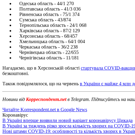
Одеська область - 44/1 270
Полтавська область - 41/3 036
Рівненська область - 75/1 374
Сумська область - 43/874
Тернопільська область - 24/1 068
Харківська область - 87/2 129
Херсонська область - 68/457
Хмельницька область - 64/1 004
Черкаська область - 36/2 238
Чернівецька область - 22/655
Чернігівська область - 11/181
Нагадаємо, що в Херсонській області
стартувала COVID-вакци
безкоштовні.
Також повідомлялося, що на червень
в України є майже 4 млн 
Новини від
Корреспондент.net
в Telegram. Підписуйтесь на на
Читайте Korrespondent.net в Google News
Коронавірус
В Україні вперше виявили новий варіант коронавірусу Цикада
В Україні за тиждень різко зросла кількість хворих на COVID-1
Нові штами COVID-19: особливості та кількість хворих в Украї