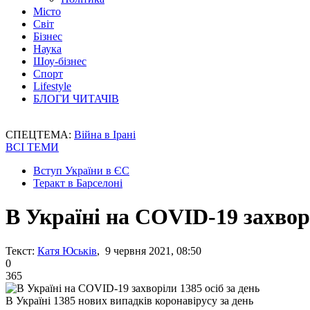
Місто
Світ
Бізнес
Наука
Шоу-бізнес
Спорт
Lifestyle
БЛОГИ ЧИТАЧІВ
СПЕЦТЕМА:
Війна в Ірані
ВСІ ТЕМИ
Вступ України в ЄС
Теракт в Барселоні
В Україні на COVID-19 захворі
Текст:
Катя Юськів
, 9 червня 2021, 08:50
0
365
В Україні 1385 нових випадків коронавірусу за день