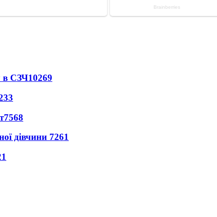
 в СЗЧ
10269
233
т
7568
ної дівчини
7261
21