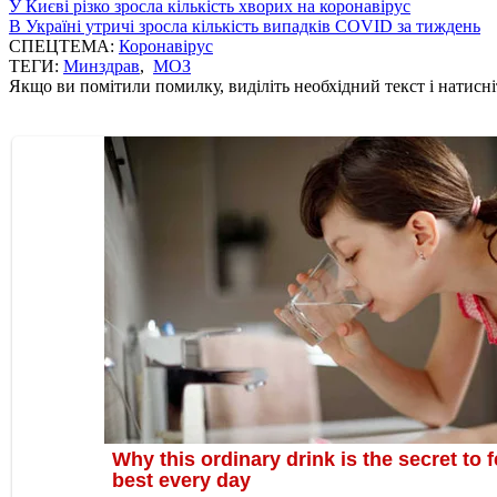
У Києві різко зросла кількість хворих на коронавірус
В Україні утричі зросла кількість випадків COVID за тиждень
СПЕЦТЕМА:
Коронавірус
ТЕГИ:
Минздрав
,
МОЗ
Якщо ви помітили помилку, виділіть необхідний текст і натисніт