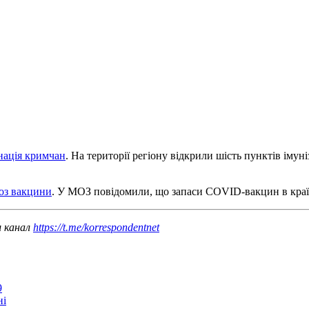
нація кримчан
. На території регіону відкрили шість пунктів імун
доз вакцини
. У МОЗ повідомили, що запаси COVID-вакцин в краї
ш канал
https://t.me/korrespondentnet
9
ні