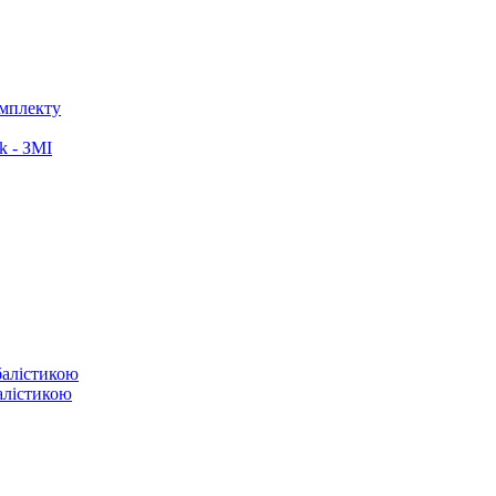
омплекту
k - ЗМІ
балістикою