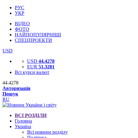
РУС
УКР
ВІДЕО
ФОТО
НАЙПОПУЛЯРНІШІ
СПЕЦПРОЕКТИ
USD
USD
44.4278
EUR
51.3281
Всі курси валют
44.4278
Авторизація
Пошук
RU
ВСІ РОЗДІЛИ
Головна
Україна
Всі новини розділу
Політика