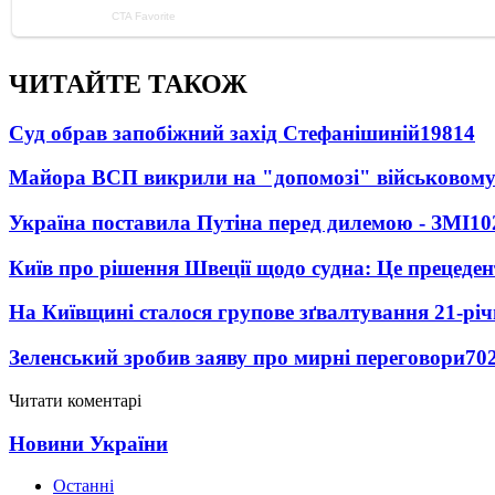
ЧИТАЙТЕ ТАКОЖ
Суд обрав запобіжний захід Стефанішиній
19814
Майора ВСП викрили на "допомозі" військовому
Україна поставила Путіна перед дилемою - ЗМІ
10
Київ про рішення Швеції щодо судна: Це прецеден
На Київщині сталося групове зґвалтування 21-річ
Зеленський зробив заяву про мирні переговори
70
Читати коментарі
Новини України
Останні