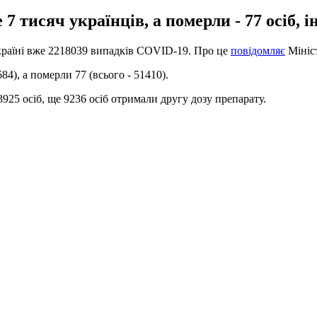
 7 тисяч українців, а померли - 77 осіб,
в країні вже 2218039 випадків COVID-19. Про це
повідомляє
Мініст
4), а померли 77 (всього - 51410).
5 осіб, ще 9236 осіб отримали другу дозу препарату.