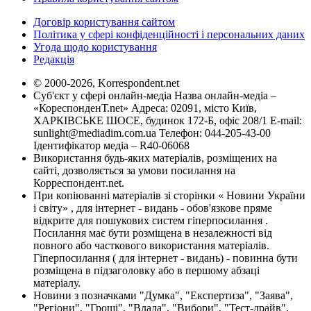
Договір користування сайтом
Політика у сфері конфіденційності і персональних даних
Угода щодо користування
Редакція
© 2000-2026, Korrespondent.net
Суб'єкт у сфері онлайн-медіа Назва онлайн-медіа –
«КореспонденТ.net» Адреса: 02091, місто Київ,
ХАРКІВСЬКЕ ШОСЕ, будинок 172-Б, офіс 208/1 E-mail:
sunlight@mediadim.com.ua
Телефон: 044-205-43-00
Ідентифікатор медіа – R40-06068
Використання будь-яких матеріалів, розміщених на
сайті, дозволяється за умови посилання на
Корреспондент.net.
При копіюванні матеріалів зі сторінки « Новини України
і світу» , для інтернет - видань - обов'язкове пряме
відкрите для пошукових систем гіперпосилання .
Посилання має бути розміщена в незалежності від
повного або часткового використання матеріалів.
Гіперпосилання ( для інтернет - видань) - повинна бути
розміщена в підзаголовку або в першому абзаці
матеріалу.
Новини з позначками "Думка", "Експертиза", "Заява",
"Регіони", "Гроші", "Влада", "Вибори", "Тест-драйв",