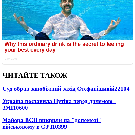
ЧИТАЙТЕ ТАКОЖ
Суд обрав запобіжний захід Стефанішиній
22104
Україна поставила Путіна перед дилемою -
ЗМІ
10600
Майора ВСП викрили на "допомозі"
військовому в СЗЧ
10399