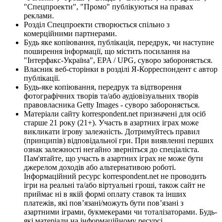
"Спецпроекти", "Промо" публікуються на правах
реклами.
Розділ Спецпроекти створюється спільно з
комерційними партнерами.
Будь яке копіювання, публікація, передрук, чи наступне
поширення інформації, що містить посилання на
"Інтерфакс-Україна", EPA / UPG, суворо забороняється.
Власник веб-сторінки в розділі Я-Корреспондент є автор
публікації.
Будь-яке копіювання, передрук та відтворення
фотографічних творів та/або аудіовізуальних творів
правовласника Getty Images - суворо забороняється.
Матеріали сайту korrespondent.net призначені для осіб
старше 21 року (21+). Участь в азартних іграх може
викликати ігрову залежність. Дотримуйтесь правил
(принципів) відповідальної гри. При виявленні перших
ознак залежності негайно зверніться до спеціаліста.
Пам'ятайте, що участь в азартних іграх не може бути
джерелом доходів або альтернативою роботі.
Інформаційний ресурс korrespondent.net не проводить
ігри на реальні та/або віртуальні гроші, також сайт не
приймає ні в якій формі оплату ставок та інших
платежів, які пов’язані/можуть бути пов’язані з
азартними іграми, букмекерами чи тоталізаторами. Будь-
які матеріали на інформаційному ресурсі