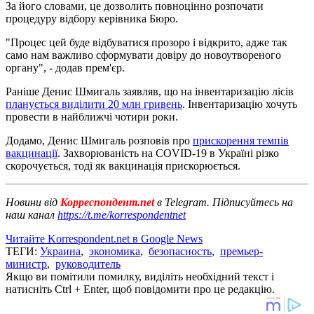
За його словами, це дозволить повноцінно розпочати
процедуру відбору керівника Бюро.
"Процес цей буде відбуватися прозоро і відкрито, адже так
само нам важливо сформувати довіру до новоутвореного
органу", - додав прем'єр.
Раніше Денис Шмигаль заявляв, що на інвентаризацію лісів
планується виділити 20 млн гривень
. Інвентаризацію хочуть
провести в найближчі чотири роки.
Додамо, Денис Шмигаль розповів про
прискорення темпів
вакцинації
. Захворюваність на COVID-19 в Україні різко
скорочується, тоді як вакцинація прискорюється.
Новини від
Корреспондент.net
в Telegram. Підписуйтесь на
наш канал
https://t.me/korrespondentnet
Читайте Korrespondent.net в Google News
ТЕГИ:
Украина
,
экономика
,
безопасность
,
премьер-
министр
,
руководитель
Якщо ви помітили помилку, виділіть необхідний текст і
натисніть Ctrl + Enter, щоб повідомити про це редакцію.