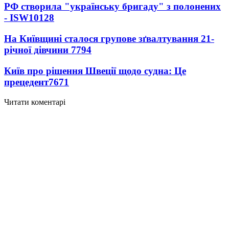
РФ створила "українську бригаду" з полонених
- ISW
10128
На Київщині сталося групове зґвалтування 21-
річної дівчини
7794
Київ про рішення Швеції щодо судна: Це
прецедент
7671
Читати коментарі