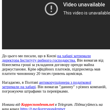
До цього ми писали, що в Києві
на хабарі затримали
директора Інституту рибного господарства.
Він вимагав від
бізнесмена гроші за укладання договору оренди майна
держустанови. Крім офіційних платежів, підприємець мав
платити чиновнику 20 тисяч гривень щомісяця.
Нагадаємо, в Полтаві
антикорупціонера з податкової
затримали на хабарі
. Він вимагав "данину" з різних компаній,
погрожуючи штрафами та перевірками.
Новини від
Корреспондент.net
в Telegram. Підписуйтесь на
наш канал
https://t.me/korrespondentnet