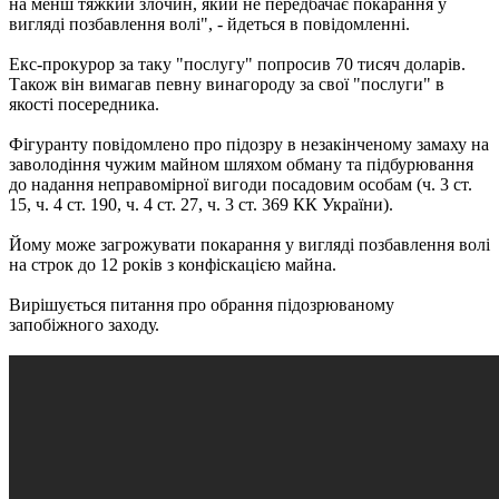
на менш тяжкий злочин, який не передбачає покарання у
вигляді позбавлення волі", - йдеться в повідомленні.
Екс-прокурор за таку "послугу" попросив 70 тисяч доларів.
Також він вимагав певну винагороду за свої "послуги" в
якості посередника.
Фігуранту повідомлено про підозру в незакінченому замаху на
заволодіння чужим майном шляхом обману та підбурювання
до надання неправомірної вигоди посадовим особам (ч. 3 ст.
15, ч. 4 ст. 190, ч. 4 ст. 27, ч. 3 ст. 369 КК України).
Йому може загрожувати покарання у вигляді позбавлення волі
на строк до 12 років з конфіскацією майна.
Вирішується питання про обрання підозрюваному
запобіжного заходу.