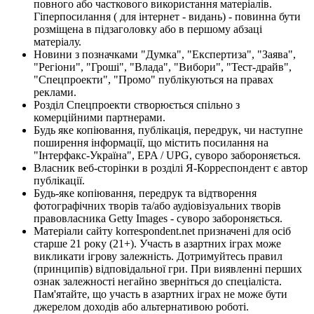
повного або часткового використання матеріалів.
Гіперпосилання ( для інтернет - видань) - повинна бути
розміщена в підзаголовку або в першому абзаці
матеріалу.
Новини з позначками "Думка", "Експертиза", "Заява",
"Регіони", "Гроші", "Влада", "Вибори", "Тест-драйв",
"Спецпроекти", "Промо" публікуються на правах
реклами.
Розділ Спецпроекти створюється спільно з
комерційними партнерами.
Будь яке копіювання, публікація, передрук, чи наступне
поширення інформації, що містить посилання на
"Інтерфакс-Україна", EPA / UPG, суворо забороняється.
Власник веб-сторінки в розділі Я-Корреспондент є автор
публікації.
Будь-яке копіювання, передрук та відтворення
фотографічних творів та/або аудіовізуальних творів
правовласника Getty Images - суворо забороняється.
Матеріали сайту korrespondent.net призначені для осіб
старше 21 року (21+). Участь в азартних іграх може
викликати ігрову залежність. Дотримуйтесь правил
(принципів) відповідальної гри. При виявленні перших
ознак залежності негайно зверніться до спеціаліста.
Пам'ятайте, що участь в азартних іграх не може бути
джерелом доходів або альтернативою роботі.