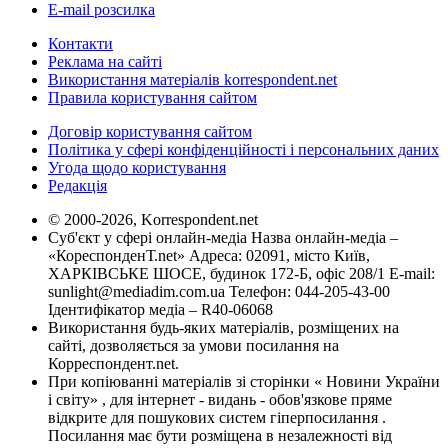
E-mail розсилка
Контакти
Реклама на сайті
Використання матеріалів korrespondent.net
Правила користування сайтом
Договір користування сайтом
Політика у сфері конфіденційності і персональних даних
Угода щодо користування
Редакція
© 2000-2026, Korrespondent.net
Суб'єкт у сфері онлайн-медіа Назва онлайн-медіа –
«КореспонденТ.net» Адреса: 02091, місто Київ,
ХАРКІВСЬКЕ ШОСЕ, будинок 172-Б, офіс 208/1 E-mail:
sunlight@mediadim.com.ua
Телефон: 044-205-43-00
Ідентифікатор медіа – R40-06068
Використання будь-яких матеріалів, розміщених на
сайті, дозволяється за умови посилання на
Корреспондент.net.
При копіюванні матеріалів зі сторінки « Новини України
і світу» , для інтернет - видань - обов'язкове пряме
відкрите для пошукових систем гіперпосилання .
Посилання має бути розміщена в незалежності від