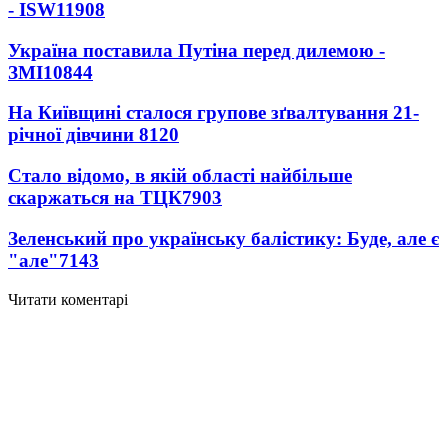
- ISW
11908
Україна поставила Путіна перед дилемою -
ЗМІ
10844
На Київщині сталося групове зґвалтування 21-
річної дівчини
8120
Стало відомо, в якій області найбільше
скаржаться на ТЦК
7903
Зеленський про українську балістику: Буде, але є
"але"
7143
Читати коментарі