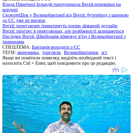
Влада Північної Ірландії призупинила Brexit-перевірки на
кордоні
Сюжет
Шок у Великобританії від Brexit: бутерброд з шинкою
до ЄС уже не ввезеш
Brexit: переговори триватимуть попри зірваний дедлайн
Brexit: прогрес в переговорах, але розбіжності залишаються
Наслідки Brexit: Швейцарія обмежує в'їзд з Великобританії з
тваринами
СПЕЦТЕМА:
Британія виходить з ЄС
ТЕГИ:
экономика
,
торговля
,
Великобритания
,
зст
Якщо ви помітили помилку, виділіть необхідний текст і
натисніть Ctrl + Enter, щоб повідомити про це редакцію.