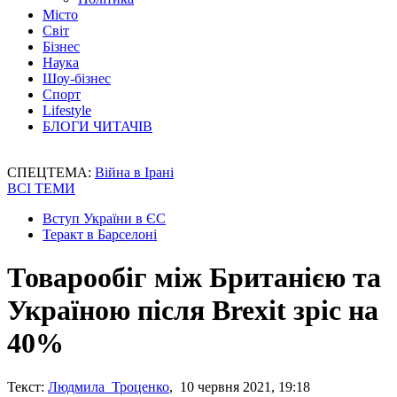
Місто
Світ
Бізнес
Наука
Шоу-бізнес
Спорт
Lifestyle
БЛОГИ ЧИТАЧІВ
СПЕЦТЕМА:
Війна в Ірані
ВСІ ТЕМИ
Вступ України в ЄС
Теракт в Барселоні
Товарообіг між Британією та
Україною після Brexit зріс на
40%
Текст:
Людмила Троценко
, 10 червня 2021, 19:18