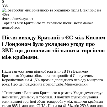
0
336
Фото: dumskaya.net
Торгівля між Британією та Україною після Brexit майже
подвоїлася
Після виходу Британії з ЄС між Києвом
і Лондоном було укладено угоду про
ЗВТ, що дозволило збільшити торгівлю
між країнами.
Після запуску зони вільної торгівлі (ЗВТ) з Великою
Британією Україна збільшила товарообіг зі Сполученим
Королівством на 41,5% проти відповідного періоду минулого
року. Про це повідомила прес-служба Мінекономіки.
"Співпраця з Великою Британією в рамках Угоди демонструє
позитивну динаміку в торгівлі. З початку функціонування
зони вільної торгівлі обсяг товарообігу між нашими країнами
склав 885,1 млн дол. США. Це на на 41,5% або 259,6 млн дол.