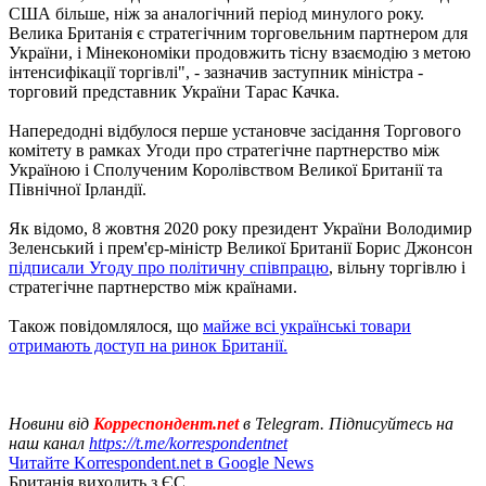
США більше, ніж за аналогічний період минулого року.
Велика Британія є стратегічним торговельним партнером для
України, і Мінекономіки продовжить тісну взаємодію з метою
інтенсифікації торгівлі", - зазначив заступник міністра -
торговий представник України Тарас Качка.
Напередодні відбулося перше установче засідання Торгового
комітету в рамках Угоди про стратегічне партнерство між
Україною і Сполученим Королівством Великої Британії та
Північної Ірландії.
Як відомо, 8 жовтня 2020 року президент України Володимир
Зеленський і прем'єр-міністр Великої Британії Борис Джонсон
підписали Угоду про політичну співпрацю
, вільну торгівлю і
стратегічне партнерство між країнами.
Також повідомлялося, що
майже всі українські товари
отримають доступ на ринок Британії.
Новини від
Корреспондент.net
в Telegram. Підписуйтесь на
наш канал
https://t.me/korrespondentnet
Читайте Korrespondent.net в Google News
Британія виходить з ЄС