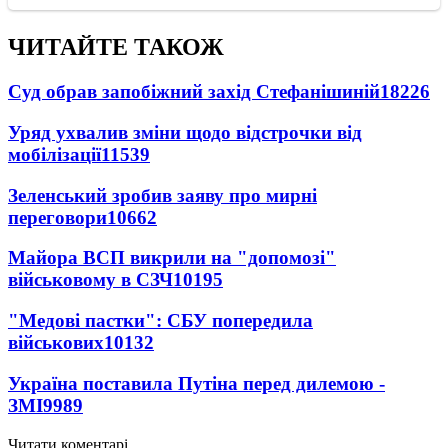
ЧИТАЙТЕ ТАКОЖ
Суд обрав запобіжний захід Стефанішиній
18226
Уряд ухвалив зміни щодо відстрочки від
мобілізації
11539
Зеленський зробив заяву про мирні
переговори
10662
Майора ВСП викрили на "допомозі"
військовому в СЗЧ
10195
"Медові пастки": СБУ попередила
військових
10132
Україна поставила Путіна перед дилемою -
ЗМІ
9989
Читати коментарі