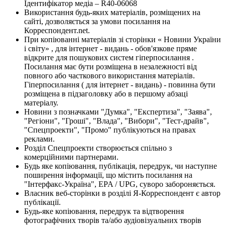
Ідентифікатор медіа – R40-06068
Використання будь-яких матеріалів, розміщених на
сайті, дозволяється за умови посилання на
Корреспондент.net.
При копіюванні матеріалів зі сторінки « Новини України
і світу» , для інтернет - видань - обов'язкове пряме
відкрите для пошукових систем гіперпосилання .
Посилання має бути розміщена в незалежності від
повного або часткового використання матеріалів.
Гіперпосилання ( для інтернет - видань) - повинна бути
розміщена в підзаголовку або в першому абзаці
матеріалу.
Новини з позначками "Думка", "Експертиза", "Заява",
"Регіони", "Гроші", "Влада", "Вибори", "Тест-драйв",
"Спецпроекти", "Промо" публікуються на правах
реклами.
Розділ Спецпроекти створюється спільно з
комерційними партнерами.
Будь яке копіювання, публікація, передрук, чи наступне
поширення інформації, що містить посилання на
"Інтерфакс-Україна", EPA / UPG, суворо забороняється.
Власник веб-сторінки в розділі Я-Корреспондент є автор
публікації.
Будь-яке копіювання, передрук та відтворення
фотографічних творів та/або аудіовізуальних творів