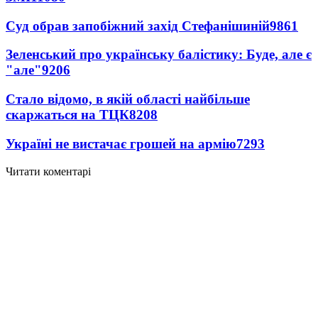
Суд обрав запобіжний захід Стефанішиній
9861
Зеленський про українську балістику: Буде, але є
"але"
9206
Стало відомо, в якій області найбільше
скаржаться на ТЦК
8208
Україні не вистачає грошей на армію
7293
Читати коментарі