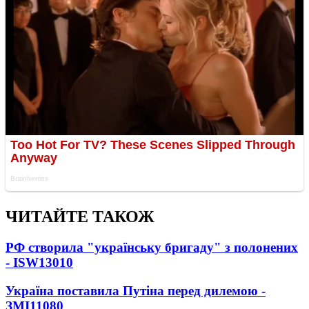
ЧИТАЙТЕ ТАКОЖ
РФ створила "українську бригаду" з полонених
- ISW
13010
Україна поставила Путіна перед дилемою -
ЗМІ
11080