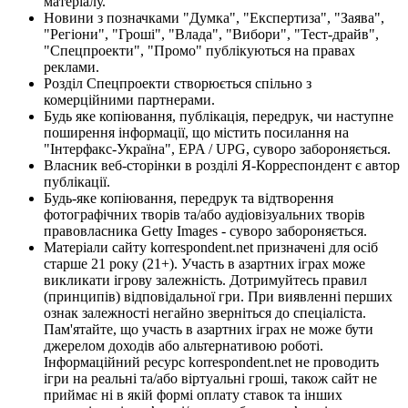
матеріалу.
Новини з позначками "Думка", "Експертиза", "Заява",
"Регіони", "Гроші", "Влада", "Вибори", "Тест-драйв",
"Спецпроекти", "Промо" публікуються на правах
реклами.
Розділ Спецпроекти створюється спільно з
комерційними партнерами.
Будь яке копіювання, публікація, передрук, чи наступне
поширення інформації, що містить посилання на
"Інтерфакс-Україна", EPA / UPG, суворо забороняється.
Власник веб-сторінки в розділі Я-Корреспондент є автор
публікації.
Будь-яке копіювання, передрук та відтворення
фотографічних творів та/або аудіовізуальних творів
правовласника Getty Images - суворо забороняється.
Матеріали сайту korrespondent.net призначені для осіб
старше 21 року (21+). Участь в азартних іграх може
викликати ігрову залежність. Дотримуйтесь правил
(принципів) відповідальної гри. При виявленні перших
ознак залежності негайно зверніться до спеціаліста.
Пам'ятайте, що участь в азартних іграх не може бути
джерелом доходів або альтернативою роботі.
Інформаційний ресурс korrespondent.net не проводить
ігри на реальні та/або віртуальні гроші, також сайт не
приймає ні в якій формі оплату ставок та інших