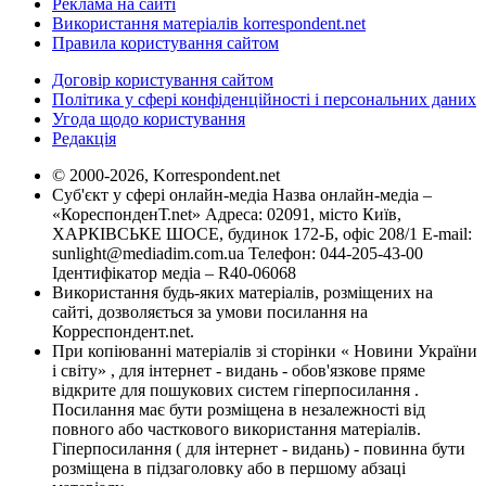
Реклама на сайті
Використання матеріалів korrespondent.net
Правила користування сайтом
Договір користування сайтом
Політика у сфері конфіденційності і персональних даних
Угода щодо користування
Редакція
© 2000-2026, Korrespondent.net
Суб'єкт у сфері онлайн-медіа Назва онлайн-медіа –
«КореспонденТ.net» Адреса: 02091, місто Київ,
ХАРКІВСЬКЕ ШОСЕ, будинок 172-Б, офіс 208/1 E-mail:
sunlight@mediadim.com.ua
Телефон: 044-205-43-00
Ідентифікатор медіа – R40-06068
Використання будь-яких матеріалів, розміщених на
сайті, дозволяється за умови посилання на
Корреспондент.net.
При копіюванні матеріалів зі сторінки « Новини України
і світу» , для інтернет - видань - обов'язкове пряме
відкрите для пошукових систем гіперпосилання .
Посилання має бути розміщена в незалежності від
повного або часткового використання матеріалів.
Гіперпосилання ( для інтернет - видань) - повинна бути
розміщена в підзаголовку або в першому абзаці