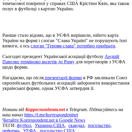
тимчасової повіреної у справах США Крістіни Квін, яка також
позує в футболці з картою України.
Раніше стало відомо, що в УЄФА вирішили, нібито карта
України на формі і слоган "Слава Україні" не порушують їхні
вимоги, а ось
слоган "Героям слава" потрібно прибрати
.
Сьогодні президент Української асоціації футболу
Андрій
Павелко терміново вилетів до Риму
для переговорів з УЄФА
щодо форми.
Нагадаємо, що після
презентації форми
в РФ закликали Союз
європейських футбольних асоціацій заборонити використання
української форми, однак УЄФА затвердив її.
Новини від
Корреспондент.net
в Telegram. Підписуйтесь на
наш канал
https://t.me/korrespondentnet
Читайте Korrespondent.net в Google News
ТЕГИ:
футбол
,
Украина-США
,
скандал
,
посольство
,
реформа
,
УЕФА
,
посольство США