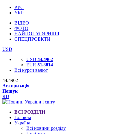
РУС
УКР
ВІДЕО
ФОТО
НАЙПОПУЛЯРНІШІ
СПЕЦПРОЕКТИ
USD
USD
44.4962
EUR
51.3814
Всі курси валют
44.4962
Авторизація
Пошук
RU
ВСІ РОЗДІЛИ
Головна
Україна
Всі новини розділу
Політика