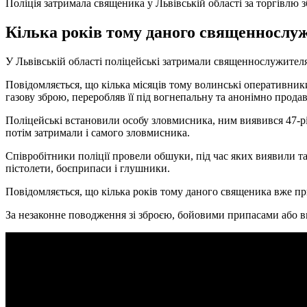
Поліція затримала священика у Львівській області за торгівлю 
Кілька років тому даного священнослужи
У Львівській області поліцейські затримали священнослужителя
Повідомляється, що кілька місяців тому волинські оперативник
газову зброю, переробляв її під вогнепальну та анонімно продав
Поліцейські встановили особу зловмисника, ним виявився 47-рі
потім затримали і самого зловмисника.
Співробітники поліції провели обшуки, під час яких виявили та
пістолети, боєприпаси і глушники.
Повідомляється, що кілька років тому даного священика вже при
За незаконне поводження зі зброєю, бойовими припасами або ви