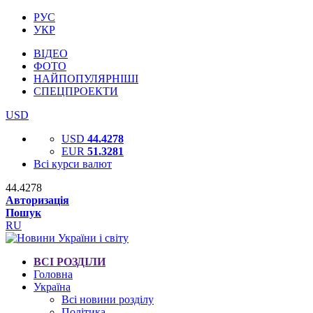
РУС
УКР
ВІДЕО
ФОТО
НАЙПОПУЛЯРНІШІ
СПЕЦПРОЕКТИ
USD
USD
44.4278
EUR
51.3281
Всі курси валют
44.4278
Авторизація
Пошук
RU
ВСІ РОЗДІЛИ
Головна
Україна
Всі новини розділу
Політика