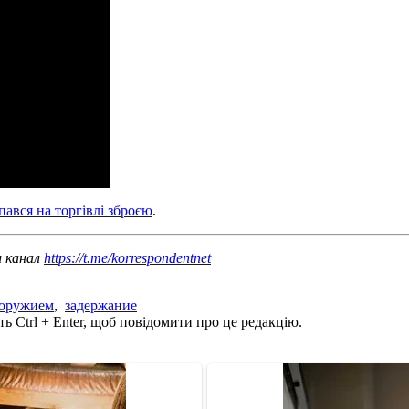
ався на торгівлі зброєю
.
ш канал
https://t.me/korrespondentnet
 оружием
,
задержание
ь Ctrl + Enter, щоб повідомити про це редакцію.