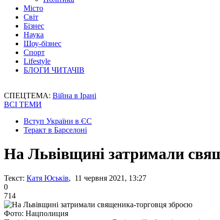
Місто
Світ
Бізнес
Наука
Шоу-бізнес
Спорт
Lifestyle
БЛОГИ ЧИТАЧІВ
СПЕЦТЕМА:
Війна в Ірані
ВСІ ТЕМИ
Вступ України в ЄС
Теракт в Барселоні
На Львівщині затримали свя
Текст:
Катя Юськів
, 11 червня 2021, 13:27
0
714
Фото: Нацполиция