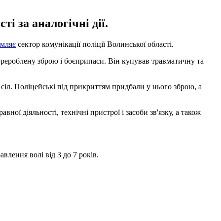
і за аналогічні дії.
омляє
сектор комунікації поліції Волинської області.
ерероблену зброю і боєприпаси. Він купував травматичну та
сіл. Поліцейські під прикриттям придбали у нього зброю, а
ої діяльності, технічні пристрої і засоби зв'язку, а також
лення волі від 3 до 7 років.