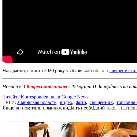
Нагадаємо, в липні 2020 року у Львівській області
священик поп
Новини від
Корреспондент.net
в Telegram. Підписуйтесь на на
Читайте Korrespondent.net в Google News
ТЕГИ:
Львовская область
,
видео
,
фото
,
священник
,
торговля
Якщо ви помітили помилку, виділіть необхідний текст і натисніт