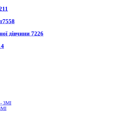
211
т
7558
ної дівчини
7226
14
ЗМІ