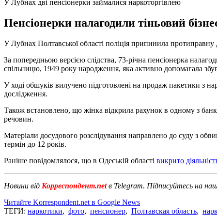
У Лубнах дві пенсіонерки займалися наркоторгівлею
Пенсіонерки налагодили тіньовий бізнес
У Лубнах Полтавської області поліція припинила протиправну д
За попередньою версією слідства, 73-річна пенсіонерка налагод
спільницю, 1949 року народження, яка активно допомагала збу
У ході обшуків вилучено підготовлені на продаж пакетики з на
дослідження.
Також встановлено, що жінка відкрила рахунок в одному з банкі
речовин.
Матеріали досудового розслідування направлено до суду з обви
термін до 12 років.
Раніше повідомлялося, що в Одеській області
викрито діяльніс
Новини від
Корреспондент.net
в Telegram. Підписуйтесь на на
Читайте Korrespondent.net в Google News
ТЕГИ:
наркотики
,
фото
,
пенсионер
,
Полтавская область
,
нар