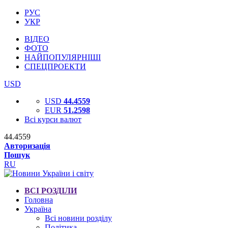
РУС
УКР
ВІДЕО
ФОТО
НАЙПОПУЛЯРНІШІ
СПЕЦПРОЕКТИ
USD
USD
44.4559
EUR
51.2598
Всі курси валют
44.4559
Авторизація
Пошук
RU
ВСІ РОЗДІЛИ
Головна
Україна
Всі новини розділу
Політика