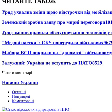
ЧИТАЙТЕ ТАКОЖ
Уряд ухвалив зміни щодо відстрочки від мобілізац
Зеленський зробив заяву про мирні переговори
10
Уряд змінив правила обслуговування чоловіків у
"Медові пастки": СБУ попередила військових
967
Майора ВСП викрили на "допомозі" військовому
Залужний: Україна не вступить до НАТО
8529
Читати коментарі
Новини України
Останні
Популярні
Коментовані