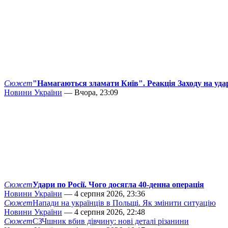
Сюжет
"Намагаються зламати Київ". Реакція Заходу на уда
Новини України
— Вчора, 23:09
Сюжет
Удари по Росії. Чого досягла 40-денна операція
Новини України
— 4 серпня 2026, 23:36
Сюжет
Напади на українців в Польщі. Як змінити ситуацію
Новини України
— 4 серпня 2026, 22:48
Сюжет
СЗЧшник вбив дівчину: нові деталі різанини