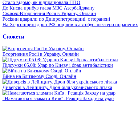
Стало відомо, як відпрацювала ППО
До Києва прибув глава МЗС Азербайджану
Сюжет
Вторгнення Росії в Україну. Онлайн
Росіяни вдарили по Дніпропетровщині, є поранені
На Херсонщині дрон РФ поцілив в автобус: шестеро поранених
Сюжети
Вторгнення Росії в Україну. Онлайн
Підсумки 05.08: Удар по Києву і брак антибалістики
Війна на Близькому Сході. Онлайн
Диверсія в Лейпцигу. Дрон біля українського літака
"Намагаються зламати Київ". Реакція Заходу на удар