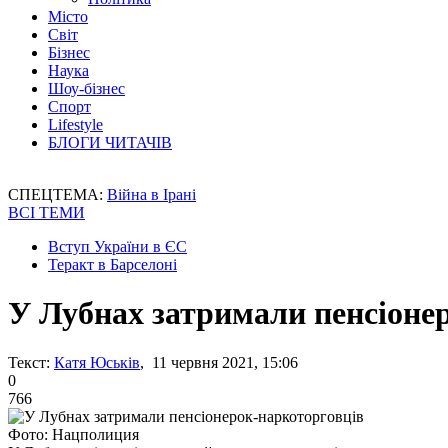
Місто
Світ
Бізнес
Наука
Шоу-бізнес
Спорт
Lifestyle
БЛОГИ ЧИТАЧІВ
СПЕЦТЕМА:
Війна в Ірані
ВСІ ТЕМИ
Вступ України в ЄС
Теракт в Барселоні
У Лубнах затримали пенсіоне
Текст:
Катя Юськів
, 11 червня 2021, 15:06
0
766
Фото: Нацполиция