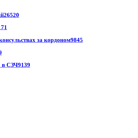
ії
26520
171
 консульствах за кордоном
9845
9
 в СЗЧ
9139