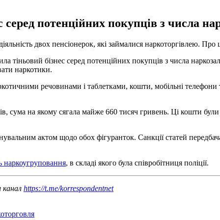
 серед потенційних покупців з числа на
іяльність двох пенсіонерок, які займалися наркоторгівлею. Про
ила тіньовий бізнес серед потенційних покупців з числа наркозал
вати наркотики.
ркотичними речовинами і таблетками, кошти, мобільні телефони 
в, сума на якому сягала майже 660 тисяч гривень. Ці кошти були
нувальним актом щодо обох фігуранток. Санкції статей передбач
ть наркоугруповання
, в складі якого була співробітниця поліції.
ш канал
https://t.me/korrespondentnet
которговля