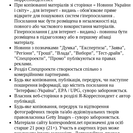
При копіюванні матеріалів зі сторінки « Новини України
і світу» , для інтернет - видань - обов'язкове пряме
відкрите для пошукових систем гіперпосилання .
Посилання має бути розміщена в незалежності від
повного або часткового використання матеріалів.
Гіперпосилання ( для інтернет - видань) - повинна бути
розміщена в підзаголовку або в першому абзаці
матеріалу.
Новини з позначками "Думка", "Експертиза", "Заява",
"Регіони", "Гроші", "Влада", "Вибори", "Тест-драйв",
"Спецпроекти", "Промо" публікуються на правах
реклами.
Розділ Спецпроекти створюється спільно з
комерційними партнерами.
Будь яке копіювання, публікація, передрук, чи наступне
поширення інформації, що містить посилання на
"Інтерфакс-Україна", EPA / UPG, суворо забороняється.
Власник веб-сторінки в розділі Я-Корреспондент є автор
публікації.
Будь-яке копіювання, передрук та відтворення
фотографічних творів та/або аудіовізуальних творів
правовласника Getty Images - суворо забороняється.
Матеріали сайту korrespondent.net призначені для осіб
старше 21 року (21+). Участь в азартних іграх може