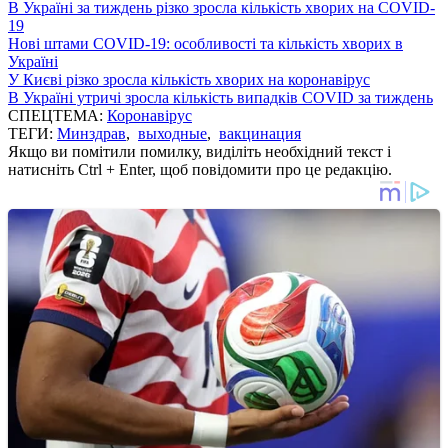
В Україні за тиждень різко зросла кількість хворих на COVID-
19
Нові штами COVID-19: особливості та кількість хворих в
Україні
У Києві різко зросла кількість хворих на коронавірус
В Україні утричі зросла кількість випадків COVID за тиждень
СПЕЦТЕМА:
Коронавірус
ТЕГИ:
Минздрав
,
выходные
,
вакцинация
Якщо ви помітили помилку, виділіть необхідний текст і
натисніть Ctrl + Enter, щоб повідомити про це редакцію.