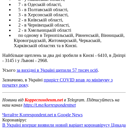
7 - в Одеській області,
5 - в Полтавській області,
3 - в Херсонській області,
2 - в Київській області,
2 - в Чернівецькій області,
2 - в Хмельницькій області
по одному в Тернопільській, Рівненській, Вінницькій,
Кіровоградській, Житомирській, Черкаській,
Харківській областях та в Києві.
Найбільше щеплень за два дні зробили в Києві - 6410, в Дніпрі
- 3145 і у Львові - 2968.
Усього
за вихідні в Україні щепили 57 тисяч осіб
.
Зазначимо, в Україні
приріст COVID впав до мінімуму з
початку року
.
Новини від
Корреспондент.net
в Telegram. Підписуйтесь на
наш канал
https://t.me/korrespondentnet
Читайте Korrespondent.net в Google News
Коронавірус
В Україні вперше виявили новий варіант коронавірусу Цикада