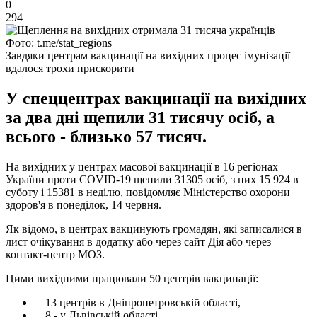
0
294
Фото: t.me/stat_regions
Завдяки центрам вакцинації на вихідних процес імунізації
вдалося трохи прискорити
У спеццентрах вакцинації на вихідних
за два дні щепили 31 тисячу осіб, а
всього - близько 57 тисяч.
На вихідних у центрах масової вакцинації в 16 регіонах
України проти COVID-19 щепили 31305 осіб, з них 15 924 в
суботу і 15381 в неділю, повідомляє Міністерство охорони
здоров'я в понеділок, 14 червня.
Як відомо, в центрах вакцинують громадян, які записалися в
лист очікування в додатку або через сайт Дія або через
контакт-центр МОЗ.
Цими вихідними працювали 50 центрів вакцинації:
13 центрів в Дніпропетровській області,
8 - у Львівській області,