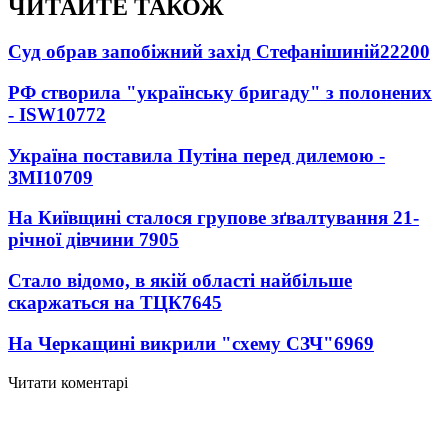
ЧИТАЙТЕ ТАКОЖ
Суд обрав запобіжний захід Стефанішиній
22200
РФ створила "українську бригаду" з полонених
- ISW
10772
Україна поставила Путіна перед дилемою -
ЗМІ
10709
На Київщині сталося групове зґвалтування 21-
річної дівчини
7905
Стало відомо, в якій області найбільше
скаржаться на ТЦК
7645
На Черкащині викрили "схему СЗЧ"
6969
Читати коментарі