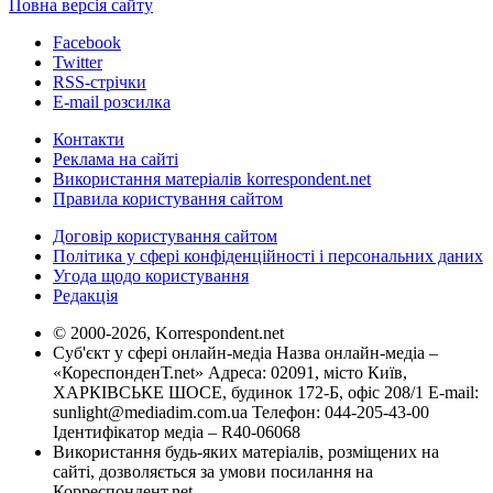
Повна версія сайту
Facebook
Twitter
RSS-стрічки
E-mail розсилка
Контакти
Реклама на сайті
Використання матеріалів korrespondent.net
Правила користування сайтом
Договір користування сайтом
Політика у сфері конфіденційності і персональних даних
Угода щодо користування
Редакція
© 2000-2026, Korrespondent.net
Суб'єкт у сфері онлайн-медіа Назва онлайн-медіа –
«КореспонденТ.net» Адреса: 02091, місто Київ,
ХАРКІВСЬКЕ ШОСЕ, будинок 172-Б, офіс 208/1 E-mail:
sunlight@mediadim.com.ua
Телефон: 044-205-43-00
Ідентифікатор медіа – R40-06068
Використання будь-яких матеріалів, розміщених на
сайті, дозволяється за умови посилання на
Корреспондент.net.