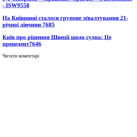
- ISW
9558
На Київщині сталося групове зґвалтування 21-
річної дівчини
7685
Київ про рішення Швеції щодо судна: Це
прецедент
7646
Читати коментарі