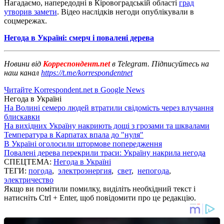
Нагадаємо, напередодні в Кіровоградській області
град
утворив замети
. Відео наслідків негоди опублікували в
соцмережах.
Негода в Україні: смерч і повалені дерева
Новини від
Корреспондент.net
в Telegram. Підписуйтесь на
наш канал
https://t.me/korrespondentnet
Читайте Korrespondent.net в Google News
Негода в Україні
На Волині семеро людей втратили свідомість через влучання
блискавки
На вихідних Україну накриють дощі з грозами та шквалами
Температура в Карпатах впала до "нуля"
В Україні оголосили штормове попередження
Повалені дерева перекрили траси: Україну накрила негода
СПЕЦТЕМА:
Негода в Україні
ТЕГИ:
погода
,
электроэнергия
,
свет
,
непогода
,
электричество
Якщо ви помітили помилку, виділіть необхідний текст і
натисніть Ctrl + Enter, щоб повідомити про це редакцію.