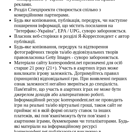
реклами.
Розділ Спецпроекти створюється спільно з
комерційними партнерами.
Будь яке копіювання, публікація, передрук, чи наступне
поширення інформації, що містить посилання на
"Інтерфакс-Україна", EPA / UPG, суворо забороняється.
Власник веб-сторінки в розділі Я-Корреспондент є автор
публікації.
Будь-яке копіювання, передрук та відтворення
фотографічних творів та/або аудіовізуальних творів
правовласника Getty Images - суворо забороняється.
Матеріали сайту korrespondent.net призначені для осіб
старше 21 року (21+). Участь в азартних іграх може
викликати ігрову залежність. Дотримуйтесь правил
(принципів) відповідальної гри. При виявленні перших
ознак залежності негайно зверніться до спеціаліста.
Пам'ятайте, що участь в азартних іграх не може бути
джерелом доходів або альтернативою роботі.
Інформаційний ресурс korrespondent.net не проводить
ігри на реальні та/або віртуальні гроші, також сайт не
приймає ні в якій формі оплату ставок та інших
платежів, які пов’язані/можуть бути пов’язані з
азартними іграми, букмекерами чи тоталізаторами. Будь-
які матеріали на інформаційному ресурсі
korrespondent.net публікуються виключно в