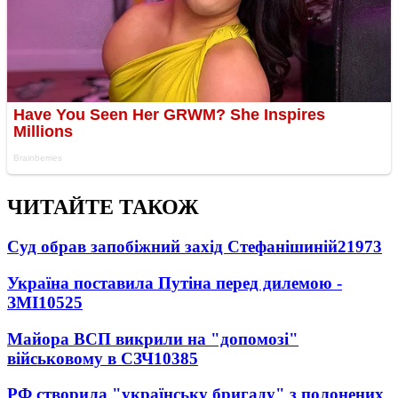
ЧИТАЙТЕ ТАКОЖ
Суд обрав запобіжний захід Стефанішиній
21973
Україна поставила Путіна перед дилемою -
ЗМІ
10525
Майора ВСП викрили на "допомозі"
військовому в СЗЧ
10385
РФ створила "українську бригаду" з полонених