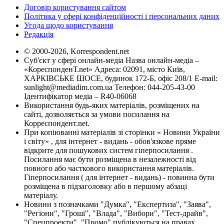
Договір користування сайтом
Політика у сфері конфіденційності і персональних даних
Угода щодо користування
Редакція
© 2000-2026, Korrespondent.net
Суб'єкт у сфері онлайн-медіа Назва онлайн-медіа –
«КореспонденТ.net» Адреса: 02091, місто Київ,
ХАРКІВСЬКЕ ШОСЕ, будинок 172-Б, офіс 208/1 E-mail:
sunlight@mediadim.com.ua
Телефон: 044-205-43-00
Ідентифікатор медіа – R40-06068
Використання будь-яких матеріалів, розміщених на
сайті, дозволяється за умови посилання на
Корреспондент.net.
При копіюванні матеріалів зі сторінки « Новини України
і світу» , для інтернет - видань - обов'язкове пряме
відкрите для пошукових систем гіперпосилання .
Посилання має бути розміщена в незалежності від
повного або часткового використання матеріалів.
Гіперпосилання ( для інтернет - видань) - повинна бути
розміщена в підзаголовку або в першому абзаці
матеріалу.
Новини з позначками "Думка", "Експертиза", "Заява",
"Регіони", "Гроші", "Влада", "Вибори", "Тест-драйв",
"Спецпроекти", "Промо" публікуються на правах