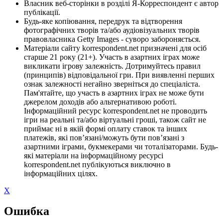
Власник веб-сторінки в розділі Я-Корреспондент є автор
публікації.
Будь-яке копіювання, передрук та відтворення
фотографічних творів та/або аудіовізуальних творів
правовласника Getty Images - суворо забороняється.
Матеріали сайту korrespondent.net призначені для осіб
старше 21 року (21+). Участь в азартних іграх може
викликати ігрову залежність. Дотримуйтесь правил
(принципів) відповідальної гри. При виявленні перших
ознак залежності негайно зверніться до спеціаліста.
Пам'ятайте, що участь в азартних іграх не може бути
джерелом доходів або альтернативою роботі.
Інформаційний ресурс korrespondent.net не проводить
ігри на реальні та/або віртуальні гроші, також сайт не
приймає ні в якій формі оплату ставок та інших
платежів, які пов’язані/можуть бути пов’язані з
азартними іграми, букмекерами чи тоталізаторами. Будь-
які матеріали на інформаційному ресурсі
korrespondent.net публікуються виключно в
інформаційних цілях.
X
Ошибка