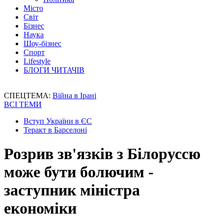
Місто
Світ
Бізнес
Наука
Шоу-бізнес
Спорт
Lifestyle
БЛОГИ ЧИТАЧІВ
СПЕЦТЕМА:
Війна в Ірані
ВСІ ТЕМИ
Вступ України в ЄС
Теракт в Барселоні
Розрив зв'язків з Білоруссю
може бути болючим -
заступник міністра
економіки