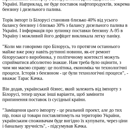
Україні. Наприклад, не буде поставок нафтопродуктів, зокрема
бензину і дизельного палива.
Торік імпорт із Білорусі становив близько 40% від усього
балансу бензину і близько 30% з балансу дизельного палива в
Україні. І інформація про зупинку поставки бензину А-95 в
Україну і можливий його дефіцит викликала легку паніку.
"Коли ми говоримо про Білорусь, то протягом останнього
майже вже року навіть рутинні новини, як-от ремонт
білоруського виробника, у політичному контексті можуть
сприйматися абсолютно інакше. Нам треба було оцінити, з
чим ми маємо справу: це політика, економіка чи технологічні
процеси. Історія з бензином - це були технологічні процеси", -
вважає Тарас Качка.
Він додав, український бізнес, який залежить від імпорту з
Білорусі, тепер шукає інші варіанти, щоб замінити
припинення поставок із сусідньої країни.
"Заміщення цього імпорту - це реальний проект, але до тих
пір, поки ці товари поставлятимуть на територію України,
українським споживачам буде вигідно їх купувати, через ціни
і банальну зручність", - підсумував Качка.