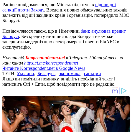
Раніше повідомлялося, що Мінськ підготував
відповідні
санкції проти Заходу
. Введення нових обмежувальних заходів
залежить від дій західних країн і організацій, попередило МЗС
Білорусі.
Повідомлялося також, що в Німеччині
банк анулював кредит
Білорусі
. Без кредиту нинішня влада Білорусі не зможе
завершити модернізацію електромереж і ввести БілАЕС в
експлуатацію.
Новини від
Корреспондент.net
в Telegram. Підписуйтесь на
наш канал
https://t.me/korrespondentnet
Читайте Korrespondent.net в Google News
ТЕГИ:
Украина
,
Беларусь
,
экономика
,
санкции
Якщо ви помітили помилку, виділіть необхідний текст і
натисніть Ctrl + Enter, щоб повідомити про це редакцію.