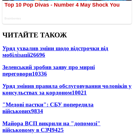
ЧИТАЙТЕ ТАКОЖ
Уряд ухвалив зміни щодо відстрочки від
мобілізації
26696
Зеленський зробив заяву про мирні
переговори
10336
Уряд змінив правила обслуговування чоловіків у
консульствах за кордоном
10021
"Медові пастки": СБУ попередила
військових
9834
Майора ВСП викрили на "допомозі"
військовому в СЗЧ
9425