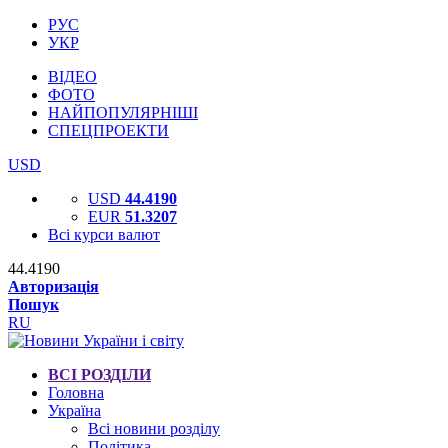
РУС
УКР
ВІДЕО
ФОТО
НАЙПОПУЛЯРНІШІ
СПЕЦПРОЕКТИ
USD
USD
44.4190
EUR
51.3207
Всі курси валют
44.4190
Авторизація
Пошук
RU
ВСІ РОЗДІЛИ
Головна
Україна
Всі новини розділу
Політика