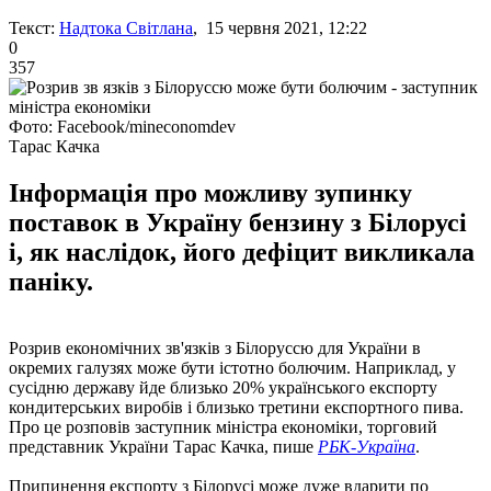
Текст:
Надтока Світлана
, 15 червня 2021, 12:22
0
357
Фото: Facebook/mineconomdev
Тарас Качка
Інформація про можливу зупинку
поставок в Україну бензину з Білорусі
і, як наслідок, його дефіцит викликала
паніку.
Розрив економічних зв'язків з Білоруссю для України в
окремих галузях може бути істотно болючим. Наприклад, у
сусідню державу йде близько 20% українського експорту
кондитерських виробів і близько третини експортного пива.
Про це розповів заступник міністра економіки, торговий
представник України Тарас Качка, пише
РБК-Україна
.
Припинення експорту з Білорусі може дуже вдарити по