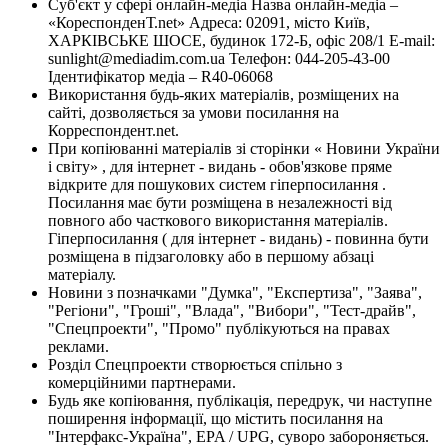
Суб'єкт у сфері онлайн-медіа Назва онлайн-медіа –
«КореспонденТ.net» Адреса: 02091, місто Київ,
ХАРКІВСЬКЕ ШОСЕ, будинок 172-Б, офіс 208/1 E-mail:
sunlight@mediadim.com.ua
Телефон: 044-205-43-00
Ідентифікатор медіа – R40-06068
Використання будь-яких матеріалів, розміщених на
сайті, дозволяється за умови посилання на
Корреспондент.net.
При копіюванні матеріалів зі сторінки « Новини України
і світу» , для інтернет - видань - обов'язкове пряме
відкрите для пошукових систем гіперпосилання .
Посилання має бути розміщена в незалежності від
повного або часткового використання матеріалів.
Гіперпосилання ( для інтернет - видань) - повинна бути
розміщена в підзаголовку або в першому абзаці
матеріалу.
Новини з позначками "Думка", "Експертиза", "Заява",
"Регіони", "Гроші", "Влада", "Вибори", "Тест-драйв",
"Спецпроекти", "Промо" публікуються на правах
реклами.
Розділ Спецпроекти створюється спільно з
комерційними партнерами.
Будь яке копіювання, публікація, передрук, чи наступне
поширення інформації, що містить посилання на
"Інтерфакс-Україна", EPA / UPG, суворо забороняється.