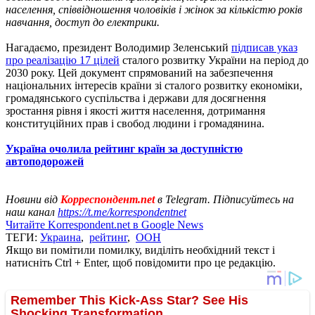
населення, співвідношення чоловіків і жінок за кількістю років
навчання, доступ до електрики.
Нагадаємо, президент Володимир Зеленський
підписав указ
про реалізацію 17 цілей
сталого розвитку України на період до
2030 року. Цей документ спрямований на забезпечення
національних інтересів країни зі сталого розвитку економіки,
громадянського суспільства і держави для досягнення
зростання рівня і якості життя населення, дотримання
конституційних прав і свобод людини і громадянина.
Україна очолила рейтинг країн за доступністю
автоподорожей
Новини від
Корреспондент.net
в Telegram. Підписуйтесь на
наш канал
https://t.me/korrespondentnet
Читайте Korrespondent.net в Google News
ТЕГИ:
Украина
,
рейтинг
,
ООН
Якщо ви помітили помилку, виділіть необхідний текст і
натисніть Ctrl + Enter, щоб повідомити про це редакцію.