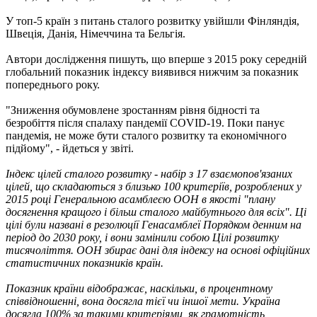
У топ-5 країн з питань сталого розвитку увійшли Фінляндія,
Швеція, Данія, Німеччина та Бельгія.
Автори дослідження пишуть, що вперше з 2015 року середній
глобальний показник індексу виявився нижчим за показник
попереднього року.
"Зниження обумовлене зростанням рівня бідності та
безробіття після спалаху пандемії COVID-19. Поки панує
пандемія, не може бути сталого розвитку та економічного
підйому", - йдеться у звіті.
Індекс цілей сталого розвитку - набір з 17 взаємопов'язаних
цілей, що складаються з близько 100 критеріїв, розроблених у
2015 році Генеральною асамблеєю ООН в якості "плану
досягнення кращого і більш сталого майбутнього для всіх". Ці
цілі були названі в резолюції Генасамблеї Порядком денним на
період до 2030 року, і вони замінили собою Цілі розвитку
тисячоліття. ООН збирає дані для індексу на основі офіційних
статистичних показників країн.
Показник країни відображає, наскільки, в процентному
співвідношенні, вона досягла тієї чи іншої мети. Україна
досягла 100% за такими критеріями, як грамотність