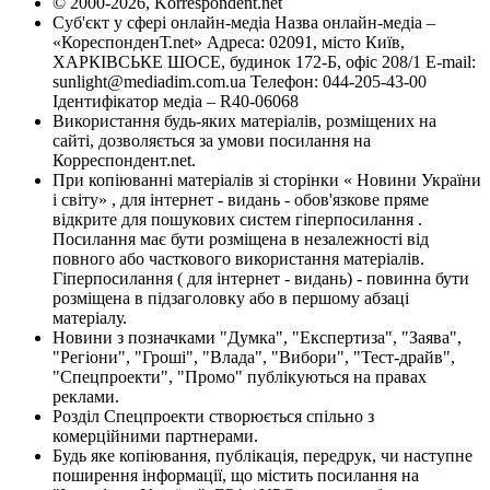
© 2000-2026, Korrespondent.net
Суб'єкт у сфері онлайн-медіа Назва онлайн-медіа –
«КореспонденТ.net» Адреса: 02091, місто Київ,
ХАРКІВСЬКЕ ШОСЕ, будинок 172-Б, офіс 208/1 E-mail:
sunlight@mediadim.com.ua
Телефон: 044-205-43-00
Ідентифікатор медіа – R40-06068
Використання будь-яких матеріалів, розміщених на
сайті, дозволяється за умови посилання на
Корреспондент.net.
При копіюванні матеріалів зі сторінки « Новини України
і світу» , для інтернет - видань - обов'язкове пряме
відкрите для пошукових систем гіперпосилання .
Посилання має бути розміщена в незалежності від
повного або часткового використання матеріалів.
Гіперпосилання ( для інтернет - видань) - повинна бути
розміщена в підзаголовку або в першому абзаці
матеріалу.
Новини з позначками "Думка", "Експертиза", "Заява",
"Регіони", "Гроші", "Влада", "Вибори", "Тест-драйв",
"Спецпроекти", "Промо" публікуються на правах
реклами.
Розділ Спецпроекти створюється спільно з
комерційними партнерами.
Будь яке копіювання, публікація, передрук, чи наступне
поширення інформації, що містить посилання на