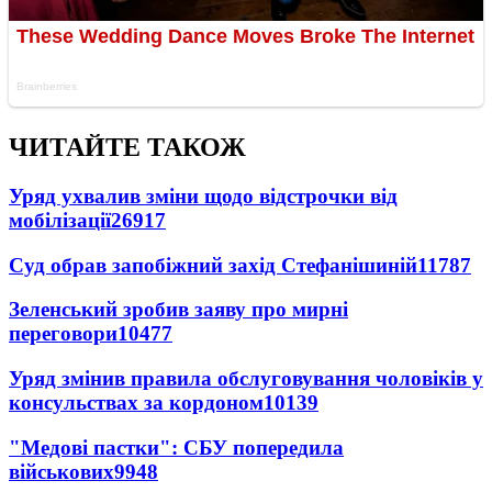
ЧИТАЙТЕ ТАКОЖ
Уряд ухвалив зміни щодо відстрочки від
мобілізації
26917
Суд обрав запобіжний захід Стефанішиній
11787
Зеленський зробив заяву про мирні
переговори
10477
Уряд змінив правила обслуговування чоловіків у
консульствах за кордоном
10139
"Медові пастки": СБУ попередила
військових
9948