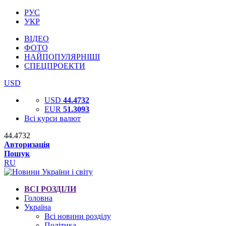
РУС
УКР
ВІДЕО
ФОТО
НАЙПОПУЛЯРНІШІ
СПЕЦПРОЕКТИ
USD
USD
44.4732
EUR
51.3093
Всі курси валют
44.4732
Авторизація
Пошук
RU
ВСІ РОЗДІЛИ
Головна
Україна
Всі новини розділу
Політика