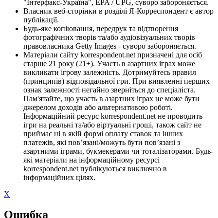
"Інтерфакс-Україна", EPA / UPG, суворо забороняється.
Власник веб-сторінки в розділі Я-Корреспондент є автор
публікації.
Будь-яке копіювання, передрук та відтворення
фотографічних творів та/або аудіовізуальних творів
правовласника Getty Images - суворо забороняється.
Матеріали сайту korrespondent.net призначені для осіб
старше 21 року (21+). Участь в азартних іграх може
викликати ігрову залежність. Дотримуйтесь правил
(принципів) відповідальної гри. При виявленні перших
ознак залежності негайно зверніться до спеціаліста.
Пам'ятайте, що участь в азартних іграх не може бути
джерелом доходів або альтернативою роботі.
Інформаційний ресурс korrespondent.net не проводить
ігри на реальні та/або віртуальні гроші, також сайт не
приймає ні в якій формі оплату ставок та інших
платежів, які пов’язані/можуть бути пов’язані з
азартними іграми, букмекерами чи тоталізаторами. Будь-
які матеріали на інформаційному ресурсі
korrespondent.net публікуються виключно в
інформаційних цілях.
X
Ошибка