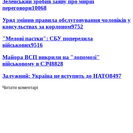
Зеленський зробив заяву про мирні
переговори
10068
Уряд змінив правила обслуговування чоловіків у
консульствах за кордоном
9752
"Медові пастки": СБУ попередила
військових
9516
Майора ВСП викрили на "допомозі"
військовому в СЗЧ
8828
Залужний: Україна не вступить до НАТО
8497
Читати коментарі