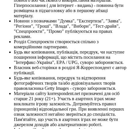
повного або часткового використання матеріалів.
Гіперпосилання ( для інтернет - видань) - повинна бути
розміщена в підзаголовку або в першому абзаці
матеріалу.
Новини з позначками "Думка", "Експертиза", "Заява",
"Регіони", "Гроші", "Влада", "Вибори", "Тест-драйв",
"Спецпроекти", "Промо" публікуються на правах
реклами.
Розділ Спецпроекти створюється спільно з
комерційними партнерами.
Будь яке копіювання, публікація, передрук, чи наступне
поширення інформації, що містить посилання на
"Інтерфакс-Україна", EPA / UPG, суворо забороняється.
Власник веб-сторінки в розділі Я-Корреспондент є автор
публікації.
Будь-яке копіювання, передрук та відтворення
фотографічних творів та/або аудіовізуальних творів
правовласника Getty Images - суворо забороняється.
Матеріали сайту korrespondent.net призначені для осіб
старше 21 року (21+). Участь в азартних іграх може
викликати ігрову залежність. Дотримуйтесь правил
(принципів) відповідальної гри. При виявленні перших
ознак залежності негайно зверніться до спеціаліста.
Пам'ятайте, що участь в азартних іграх не може бути
джерелом доходів або альтернативою роботі.