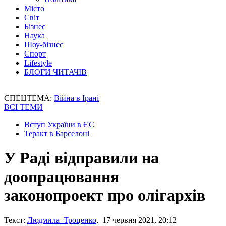
Місто
Світ
Бізнес
Наука
Шоу-бізнес
Спорт
Lifestyle
БЛОГИ ЧИТАЧІВ
СПЕЦТЕМА:
Війна в Ірані
ВСІ ТЕМИ
Вступ України в ЄС
Теракт в Барселоні
У Раді відправили на
доопрацювання
законопроект про олігархів
Текст:
Людмила Троценко
, 17 червня 2021, 20:12