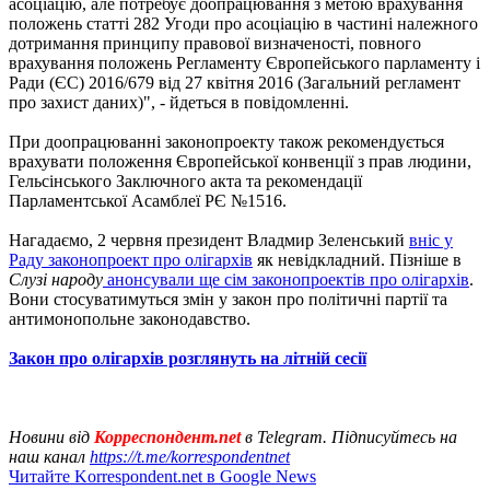
асоціацію, але потребує доопрацювання з метою врахування
положень статті 282 Угоди про асоціацію в частині належного
дотримання принципу правової визначеності, повного
врахування положень Регламенту Європейського парламенту і
Ради (ЄС) 2016/679 від 27 квітня 2016 (Загальний регламент
про захист даних)", - йдеться в повідомленні.
При доопрацюванні законопроекту також рекомендується
врахувати положення Європейської конвенції з прав людини,
Гельсінського Заключного акта та рекомендації
Парламентської Асамблеї РЄ №1516.
Нагадаємо, 2 червня президент Владмир Зеленський
вніс у
Раду законопроект про олігархів
як невідкладний. Пізніше в
Слузі народу
анонсували ще сім законопроектів про олігархів
.
Вони стосуватимуться змін у закон про політичні партії та
антимонопольне законодавство.
Закон про олігархів розглянуть на літній сесії
Новини від
Корреспондент.net
в Telegram. Підписуйтесь на
наш канал
https://t.me/korrespondentnet
Читайте Korrespondent.net в Google News