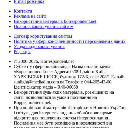
E-mail розсилка
Контакти
Реклама на сайті
Використання матеріалів korrespondent.net
Правила користування сайтом
Договір користування сайтом
Політика у сфері конфіденційності і персональних даних
Угода щодо користування
Редакція
© 2000-2026, Korrespondent.net
Суб'єкт у сфері онлайн-медіа Назва онлайн-медіа –
«КореспонденТ.net» Адреса: 02091, місто Київ,
ХАРКІВСЬКЕ ШОСЕ, будинок 172-Б, офіс 208/1 E-mail:
sunlight@mediadim.com.ua
Телефон: 044-205-43-00
Ідентифікатор медіа – R40-06068
Використання будь-яких матеріалів, розміщених на
сайті, дозволяється за умови посилання на
Корреспондент.net.
При копіюванні матеріалів зі сторінки « Новини України
і світу» , для інтернет - видань - обов'язкове пряме
відкрите для пошукових систем гіперпосилання .
Посилання має бути розміщена в незалежності від