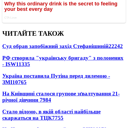
ЧИТАЙТЕ ТАКОЖ
Суд обрав запобіжний захід Стефанішиній
22242
РФ створила "українську бригаду" з полонених
- ISW
11335
Україна поставила Путіна перед дилемою -
ЗМІ
10765
На Київщині сталося групове зґвалтування 21-
річної дівчини
7984
Стало відомо, в якій області найбільше
скаржаться на ТЦК
7755