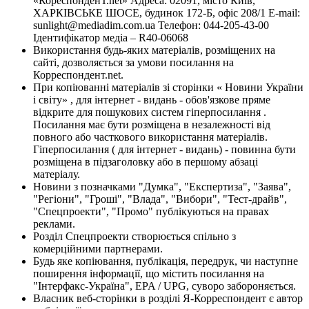
«КореспонденТ.net» Адреса: 02091, місто Київ,
ХАРКІВСЬКЕ ШОСЕ, будинок 172-Б, офіс 208/1 E-mail:
sunlight@mediadim.com.ua
Телефон: 044-205-43-00
Ідентифікатор медіа – R40-06068
Використання будь-яких матеріалів, розміщених на
сайті, дозволяється за умови посилання на
Корреспондент.net.
При копіюванні матеріалів зі сторінки « Новини України
і світу» , для інтернет - видань - обов'язкове пряме
відкрите для пошукових систем гіперпосилання .
Посилання має бути розміщена в незалежності від
повного або часткового використання матеріалів.
Гіперпосилання ( для інтернет - видань) - повинна бути
розміщена в підзаголовку або в першому абзаці
матеріалу.
Новини з позначками "Думка", "Експертиза", "Заява",
"Регіони", "Гроші", "Влада", "Вибори", "Тест-драйв",
"Спецпроекти", "Промо" публікуються на правах
реклами.
Розділ Спецпроекти створюється спільно з
комерційними партнерами.
Будь яке копіювання, публікація, передрук, чи наступне
поширення інформації, що містить посилання на
"Інтерфакс-Україна", EPA / UPG, суворо забороняється.
Власник веб-сторінки в розділі Я-Корреспондент є автор