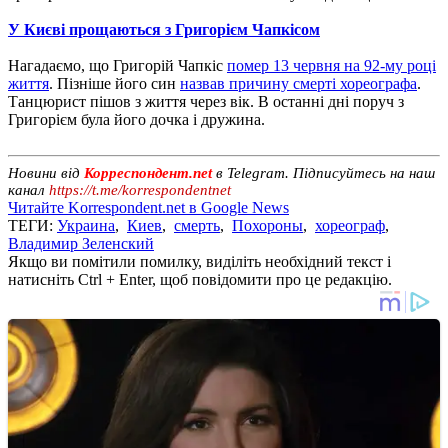
У Києві прощаються з Григорієм Чапкісом
Нагадаємо, що Григорій Чапкіс
помер 13 червня на 92-му році
життя
. Пізніше його син
назвав причину смерті хореографа
.
Танцюрист пішов з життя через вік. В останні дні поруч з
Григорієм була його дочка і дружина.
Новини від
Корреспондент.net
в Telegram. Підписуйтесь на наш
канал
https://t.me/korrespondentnet
Читайте Korrespondent.net в Google News
ТЕГИ:
Украина
,
Киев
,
смерть
,
Похороны
,
хореограф
,
Владимир Зеленский
Якщо ви помітили помилку, виділіть необхідний текст і
натисніть Ctrl + Enter, щоб повідомити про це редакцію.