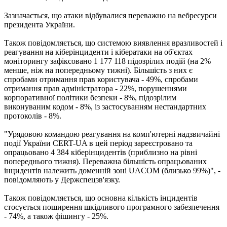
Зазначається, що атаки відбувалися переважно на вебресурси
президента України.
Також повідомляється, що системою виявлення вразливостей і
реагування на кіберінциденти і кібератаки на об'єктах
моніторингу зафіксовано 1 177 118 підозрілих подій (на 2%
менше, ніж на попередньому тижні). Більшість з них є
спробами отримання прав користувача - 49%, спробами
отримання прав адміністратора - 22%, порушеннями
корпоративної політики безпеки - 8%, підозрілим
виконуваним кодом - 8%, із застосуванням нестандартних
протоколів - 8%.
"Урядовою командою реагування на комп'ютерні надзвичайні
події України CERT-UA в цей період зареєстровано та
опрацьовано 4 384 кіберінцидентів (приблизно на рівні
попереднього тижня). Переважна більшість опрацьованих
інцидентів належить доменній зоні UACOM (близько 99%)", -
повідомляють у Держспецзв'язку.
Також повідомляється, що основна кількість інцидентів
стосується поширення шкідливого програмного забезпечення
- 74%, а також фішингу - 25%.