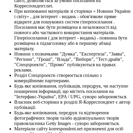
сайті, дозволяється за умови посилання на
Корреспондент.net.
При копіюванні матеріалів зі сторінки « Новини України
і світу» , для інтернет - видань - обов'язкове пряме
відкрите для пошукових систем гіперпосилання .
Посилання має бути розміщена в незалежності від
повного або часткового використання матеріалів.
Гіперпосилання ( для інтернет - видань) - повинна бути
розміщена в підзаголовку або в першому абзаці
матеріалу.
Новини з позначками "Думка", "Експертиза", "Заява",
"Регіони", "Гроші", "Влада", "Вибори", "Тест-драйв",
"Спецпроекти", "Промо" публікуються на правах
реклами.
Розділ Спецпроекти створюється спільно з
комерційними партнерами.
Будь яке копіювання, публікація, передрук, чи наступне
поширення інформації, що містить посилання на
"Інтерфакс-Україна", EPA / UPG, суворо забороняється.
Власник веб-сторінки в розділі Я-Корреспондент є автор
публікації.
Будь-яке копіювання, передрук та відтворення
фотографічних творів та/або аудіовізуальних творів
правовласника Getty Images - суворо забороняється.
Матеріали сайту korrespondent.net призначені для осіб