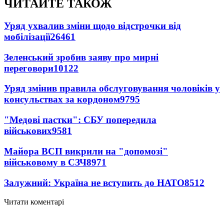
ЧИТАЙТЕ ТАКОЖ
Уряд ухвалив зміни щодо відстрочки від
мобілізації
26461
Зеленський зробив заяву про мирні
переговори
10122
Уряд змінив правила обслуговування чоловіків у
консульствах за кордоном
9795
"Медові пастки": СБУ попередила
військових
9581
Майора ВСП викрили на "допомозі"
військовому в СЗЧ
8971
Залужний: Україна не вступить до НАТО
8512
Читати коментарі