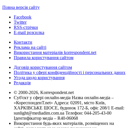
Повна версія сайту
Facebook
Twitter
RSS-стрічки
E-mail розсилка
Контакти
Реклама на сайті
Використання матеріалів korrespondent.net
Правила користування сайтом
Договір користування сайтом
Політика у сфері конфіденційності і персональних даних
Угода щодо користування
Редакція
© 2000-2026, Korrespondent.net
Суб'єкт у сфері онлайн-медіа Назва онлайн-медіа –
«КореспонденТ.net» Адреса: 02091, місто Київ,
ХАРКІВСЬКЕ ШОСЕ, будинок 172-Б, офіс 208/1 E-mail:
sunlight@mediadim.com.ua
Телефон: 044-205-43-00
Ідентифікатор медіа – R40-06068
Використання будь-яких матеріалів, розміщених на