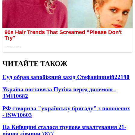
ЧИТАЙТЕ ТАКОЖ
Суд обрав запобіжний захід Стефанішиній
22190
Україна поставила Путіна перед дилемою -
ЗМІ
10682
РФ створила "українську бригаду" з полонених
- ISW
10603
На Київщині сталося групове зґвалтування 21-
річної дівчини
7877