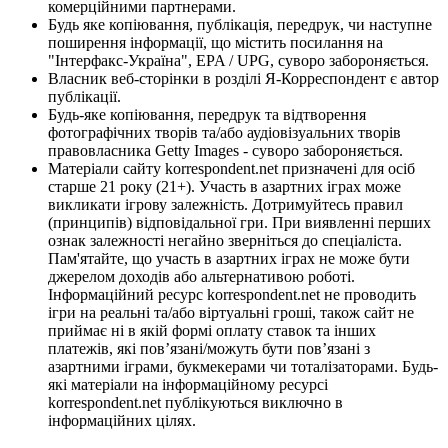
комерційними партнерами.
Будь яке копіювання, публікація, передрук, чи наступне
поширення інформації, що містить посилання на
"Інтерфакс-Україна", EPA / UPG, суворо забороняється.
Власник веб-сторінки в розділі Я-Корреспондент є автор
публікації.
Будь-яке копіювання, передрук та відтворення
фотографічних творів та/або аудіовізуальних творів
правовласника Getty Images - суворо забороняється.
Матеріали сайту korrespondent.net призначені для осіб
старше 21 року (21+). Участь в азартних іграх може
викликати ігрову залежність. Дотримуйтесь правил
(принципів) відповідальної гри. При виявленні перших
ознак залежності негайно зверніться до спеціаліста.
Пам'ятайте, що участь в азартних іграх не може бути
джерелом доходів або альтернативою роботі.
Інформаційний ресурс korrespondent.net не проводить
ігри на реальні та/або віртуальні гроші, також сайт не
приймає ні в якій формі оплату ставок та інших
платежів, які пов’язані/можуть бути пов’язані з
азартними іграми, букмекерами чи тоталізаторами. Будь-
які матеріали на інформаційному ресурсі
korrespondent.net публікуються виключно в
інформаційних цілях.