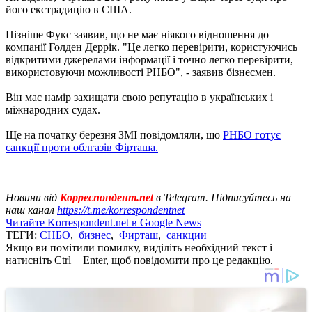
його екстрадицію в США.
Пізніше Фукс заявив, що не має ніякого відношення до
компанії Голден Деррік. "Це легко перевірити, користуючись
відкритими джерелами інформації і точно легко перевірити,
використовуючи можливості РНБО", - заявив бізнесмен.
Він має намір захищати свою репутацію в українських і
міжнародних судах.
Ще на початку березня ЗМІ повідомляли, що
РНБО готує
санкції проти облгазів Фірташа.
Новини від
Корреспондент.net
в Telegram. Підписуйтесь на
наш канал
https://t.me/korrespondentnet
Читайте Korrespondent.net в Google News
ТЕГИ:
СНБО
,
бизнес
,
Фирташ
,
санкции
Якщо ви помітили помилку, виділіть необхідний текст і
натисніть Ctrl + Enter, щоб повідомити про це редакцію.