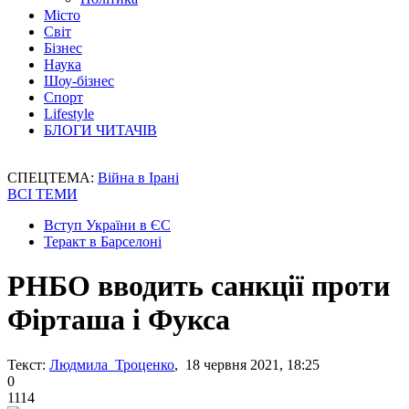
Місто
Світ
Бізнес
Наука
Шоу-бізнес
Спорт
Lifestyle
БЛОГИ ЧИТАЧІВ
СПЕЦТЕМА:
Війна в Ірані
ВСІ ТЕМИ
Вступ України в ЄС
Теракт в Барселоні
РНБО вводить санкції проти
Фірташа і Фукса
Текст:
Людмила Троценко
, 18 червня 2021, 18:25
0
1114