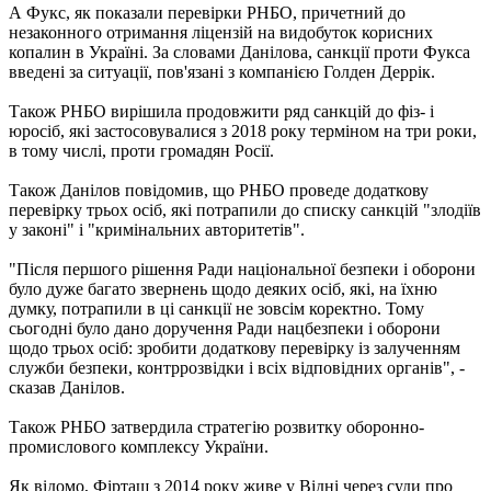
А Фукс, як показали перевірки РНБО, причетний до
незаконного отримання ліцензій на видобуток корисних
копалин в Україні. За словами Данілова, санкції проти Фукса
введені за ситуації, пов'язані з компанією Голден Деррік.
Також РНБО вирішила продовжити ряд санкцій до фіз- і
юросіб, які застосовувалися з 2018 року терміном на три роки,
в тому числі, проти громадян Росії.
Також Данілов повідомив, що РНБО проведе додаткову
перевірку трьох осіб, які потрапили до списку санкцій "злодіїв
у законі" і "кримінальних авторитетів".
"Після першого рішення Ради національної безпеки і оборони
було дуже багато звернень щодо деяких осіб, які, на їхню
думку, потрапили в ці санкції не зовсім коректно. Тому
сьогодні було дано доручення Ради нацбезпеки і оборони
щодо трьох осіб: зробити додаткову перевірку із залученням
служби безпеки, контррозвідки і всіх відповідних органів", -
сказав Данілов.
Також РНБО затвердила стратегію розвитку оборонно-
промислового комплексу України.
Як відомо, Фірташ з 2014 року живе у Відні через суди про