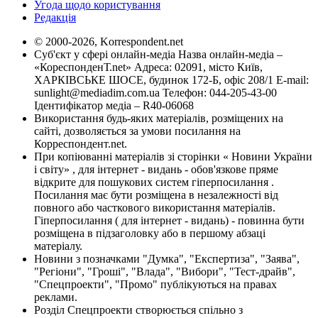
Угода щодо користування
Редакція
© 2000-2026, Korrespondent.net
Суб'єкт у сфері онлайн-медіа Назва онлайн-медіа –
«КореспонденТ.net» Адреса: 02091, місто Київ,
ХАРКІВСЬКЕ ШОСЕ, будинок 172-Б, офіс 208/1 E-mail:
sunlight@mediadim.com.ua
Телефон: 044-205-43-00
Ідентифікатор медіа – R40-06068
Використання будь-яких матеріалів, розміщених на
сайті, дозволяється за умови посилання на
Корреспондент.net.
При копіюванні матеріалів зі сторінки « Новини України
і світу» , для інтернет - видань - обов'язкове пряме
відкрите для пошукових систем гіперпосилання .
Посилання має бути розміщена в незалежності від
повного або часткового використання матеріалів.
Гіперпосилання ( для інтернет - видань) - повинна бути
розміщена в підзаголовку або в першому абзаці
матеріалу.
Новини з позначками "Думка", "Експертиза", "Заява",
"Регіони", "Гроші", "Влада", "Вибори", "Тест-драйв",
"Спецпроекти", "Промо" публікуються на правах
реклами.
Розділ Спецпроекти створюється спільно з