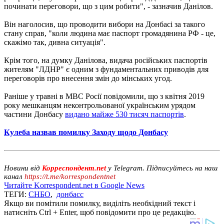
починати переговори, що з цим робити", - зазначив Данілов.
Він наголосив, що проводити вибори на Донбасі за такого
стану справ, "коли людина має паспорт громадянина РФ - це,
скажімо так, дивна ситуація".
Крім того, на думку Данілова, видача російських паспортів
жителям "ЛДНР" є одним з фундаментальних приводів для
переговорів про внесення змін до мінських угод.
Раніше у травні в МВС Росії повідомили, що з квітня 2019
року мешканцям неконтрольованої українським урядом
частини Донбасу
видано майже 530 тисяч паспортів
.
Кулеба назвав помилку Заходу щодо Донбасу
Новини від
Корреспондент.net
у Telegram. Підписуйтесь на наш
канал
https://t.me/korrespondentnet
Читайте Korrespondent.net в Google News
ТЕГИ:
СНБО
,
донбасс
Якщо ви помітили помилку, виділіть необхідний текст і
натисніть Ctrl + Enter, щоб повідомити про це редакцію.