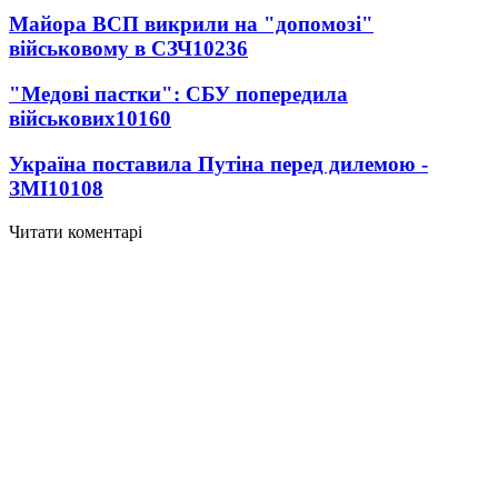
Майора ВСП викрили на "допомозі"
військовому в СЗЧ
10236
"Медові пастки": СБУ попередила
військових
10160
Україна поставила Путіна перед дилемою -
ЗМІ
10108
Читати коментарі