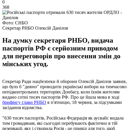
0
368
Фото: СНБО
Секретар РНБО Олексій Данілов
На думку секретаря РНБО, видача
паспортів РФ є серйозним приводом
для переговорів про внесення змін до
мінських угод.
Секретар Ради нацбезпеки й оборони Олексій Данілов заявив,
що було б "дивно" проводити українські вибори на тимчасово
непідконтрольних територіях Донбасу, коли їхнім жителям
видано сотні тисяч паспортів РФ. Про це йшла мова в ході
брифінгу глави РНБО
в п'ятницю, 18 червня, за підсумками
засідання відомства.
"630 тисяч паспортів, Російська Федерація як аусвайс видала
тим громадянам, які сьогодні перебувають фактично в тій
резервації, яку і створила Росія - це привід для того, щоб