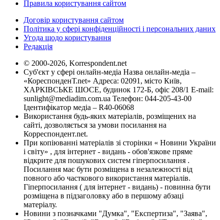
Правила користування сайтом
Договір користування сайтом
Політика у сфері конфіденційності і персональних даних
Угода щодо користування
Редакція
© 2000-2026, Korrespondent.net
Суб'єкт у сфері онлайн-медіа Назва онлайн-медіа –
«КореспонденТ.net» Адреса: 02091, місто Київ,
ХАРКІВСЬКЕ ШОСЕ, будинок 172-Б, офіс 208/1 E-mail:
sunlight@mediadim.com.ua
Телефон: 044-205-43-00
Ідентифікатор медіа – R40-06068
Використання будь-яких матеріалів, розміщених на
сайті, дозволяється за умови посилання на
Корреспондент.net.
При копіюванні матеріалів зі сторінки « Новини України
і світу» , для інтернет - видань - обов'язкове пряме
відкрите для пошукових систем гіперпосилання .
Посилання має бути розміщена в незалежності від
повного або часткового використання матеріалів.
Гіперпосилання ( для інтернет - видань) - повинна бути
розміщена в підзаголовку або в першому абзаці
матеріалу.
Новини з позначками "Думка", "Експертиза", "Заява",