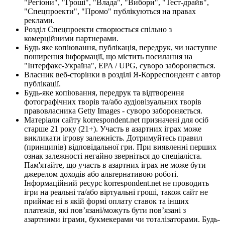
"Регіони", "Гроші", "Влада", "Вибори", "Тест-драйв",
"Спецпроекти", "Промо" публікуються на правах
реклами.
Розділ Спецпроекти створюється спільно з
комерційними партнерами.
Будь яке копіювання, публікація, передрук, чи наступне
поширення інформації, що містить посилання на
"Інтерфакс-Україна", EPA / UPG, суворо забороняється.
Власник веб-сторінки в розділі Я-Корреспондент є автор
публікації.
Будь-яке копіювання, передрук та відтворення
фотографічних творів та/або аудіовізуальних творів
правовласника Getty Images - суворо забороняється.
Матеріали сайту korrespondent.net призначені для осіб
старше 21 року (21+). Участь в азартних іграх може
викликати ігрову залежність. Дотримуйтесь правил
(принципів) відповідальної гри. При виявленні перших
ознак залежності негайно зверніться до спеціаліста.
Пам'ятайте, що участь в азартних іграх не може бути
джерелом доходів або альтернативою роботі.
Інформаційний ресурс korrespondent.net не проводить
ігри на реальні та/або віртуальні гроші, також сайт не
приймає ні в якій формі оплату ставок та інших
платежів, які пов’язані/можуть бути пов’язані з
азартними іграми, букмекерами чи тоталізаторами. Будь-