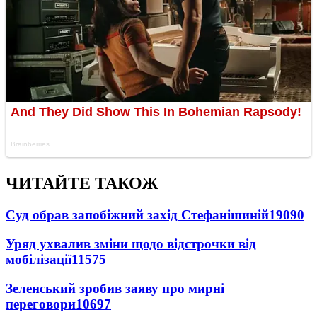
ЧИТАЙТЕ ТАКОЖ
Суд обрав запобіжний захід Стефанішиній
19090
Уряд ухвалив зміни щодо відстрочки від
мобілізації
11575
Зеленський зробив заяву про мирні
переговори
10697