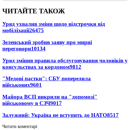
ЧИТАЙТЕ ТАКОЖ
Уряд ухвалив зміни щодо відстрочки від
мобілізації
26475
Зеленський зробив заяву про мирні
переговори
10134
Уряд змінив правила обслуговування чоловіків у
консульствах за кордоном
9812
"Медові пастки": СБУ попередила
військових
9601
Майора ВСП викрили на "допомозі"
військовому в СЗЧ
9017
Залужний: Україна не вступить до НАТО
8517
Читати коментарі