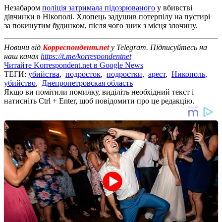
Незабаром
поліція затримала підозрюваного
у вбивстві
дівчинки в Нікополі. Хлопець задушив потерпілу на пустирі
за покинутим будинком, після чого зник з місця злочину.
Новини від
Корреспондент.net
у Telegram. Підписуйтесь на
наш канал
https://t.me/korrespondentnet
Читайте Korrespondent.net в Google News
ТЕГИ:
убийства
,
подросток
,
подростки
,
арест
,
Никополь
,
убийство
,
Днепропетровская область
Якщо ви помітили помилку, виділіть необхідний текст і
натисніть Ctrl + Enter, щоб повідомити про це редакцію.