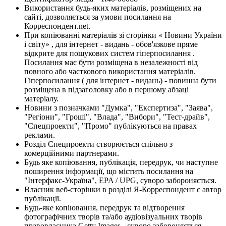
Використання будь-яких матеріалів, розміщених на
сайті, дозволяється за умови посилання на
Корреспондент.net.
При копіюванні матеріалів зі сторінки « Новини України
і світу» , для інтернет - видань - обов'язкове пряме
відкрите для пошукових систем гіперпосилання .
Посилання має бути розміщена в незалежності від
повного або часткового використання матеріалів.
Гіперпосилання ( для інтернет - видань) - повинна бути
розміщена в підзаголовку або в першому абзаці
матеріалу.
Новини з позначками "Думка", "Експертиза", "Заява",
"Регіони", "Гроші", "Влада", "Вибори", "Тест-драйв",
"Спецпроекти", "Промо" публікуються на правах
реклами.
Розділ Спецпроекти створюється спільно з
комерційними партнерами.
Будь яке копіювання, публікація, передрук, чи наступне
поширення інформації, що містить посилання на
"Інтерфакс-Україна", EPA / UPG, суворо забороняється.
Власник веб-сторінки в розділі Я-Корреспондент є автор
публікації.
Будь-яке копіювання, передрук та відтворення
фотографічних творів та/або аудіовізуальних творів
правовласника Getty Images - суворо забороняється.