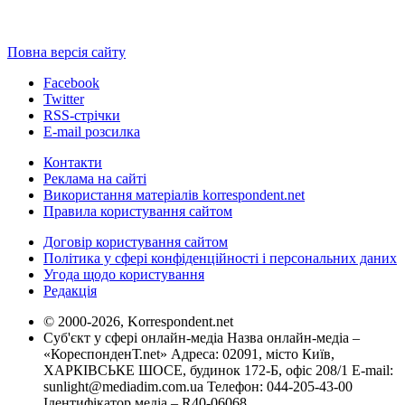
Повна версія сайту
Facebook
Twitter
RSS-стрічки
E-mail розсилка
Контакти
Реклама на сайті
Використання матеріалів korrespondent.net
Правила користування сайтом
Договір користування сайтом
Політика у сфері конфіденційності і персональних даних
Угода щодо користування
Редакція
© 2000-2026, Korrespondent.net
Суб'єкт у сфері онлайн-медіа Назва онлайн-медіа –
«КореспонденТ.net» Адреса: 02091, місто Київ,
ХАРКІВСЬКЕ ШОСЕ, будинок 172-Б, офіс 208/1 E-mail:
sunlight@mediadim.com.ua
Телефон: 044-205-43-00
Ідентифікатор медіа – R40-06068