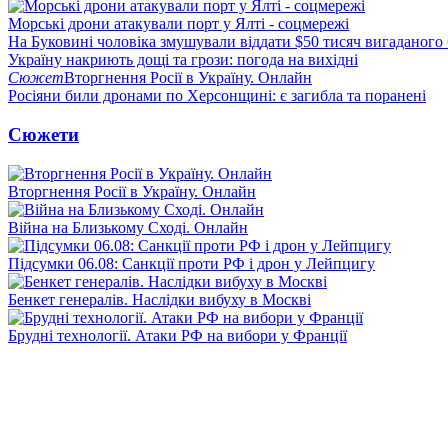
Морські дрони атакували порт у Ялті - соцмережі
На Буковині чоловіка змушували віддати $50 тисяч вигаданого
Україну накриють дощі та грози: погода на вихідні
Сюжет
Вторгнення Росії в Україну. Онлайн
Росіяни били дронами по Херсонщині: є загибла та поранені
Сюжети
Вторгнення Росії в Україну. Онлайн
Війна на Близькому Сході. Онлайн
Підсумки 06.08: Санкції проти РФ і дрон у Лейпцигу
Бенкет генералів. Наслідки вибуху в Москві
Брудні технології. Атаки РФ на вибори у Франції