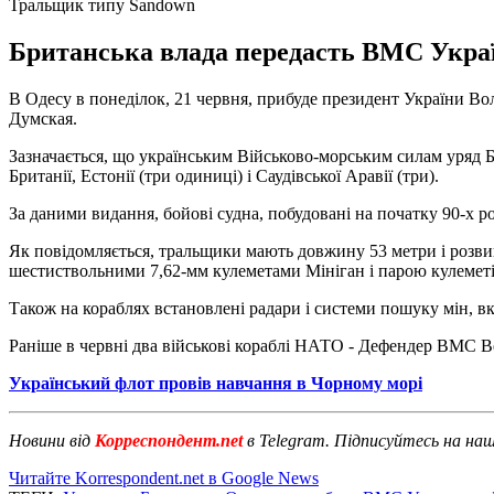
Тральщик типу Sandown
Британська влада передасть ВМС Україн
В Одесу в понеділок, 21 червня, прибуде президент України В
Думская.
Зазначається, що українським Військово-морським силам уряд Бр
Британії, Естонії (три одиниці) і Саудівської Аравії (три).
За даними видання, бойові судна, побудовані на початку 90-х р
Як повідомляється, тральщики мають довжину 53 метри і розвива
шестиствольними 7,62-мм кулеметами Мініган і парою кулеметі
Також на кораблях встановлені радари і системи пошуку мін, 
Раніше в червні два військові кораблі НАТО - Дефендер ВМС 
Український флот провів навчання в Чорному морі
Новини від
Корреспондент.net
в Telegram. Підписуйтесь на на
Читайте Korrespondent.net в Google News