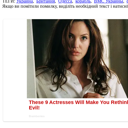
ТЕГИ:
Украина
,
Британия
,
Одесса
,
корабль
,
ВМС Украины
,
Якщо ви помітили помилку, виділіть необхідний текст і натисніт