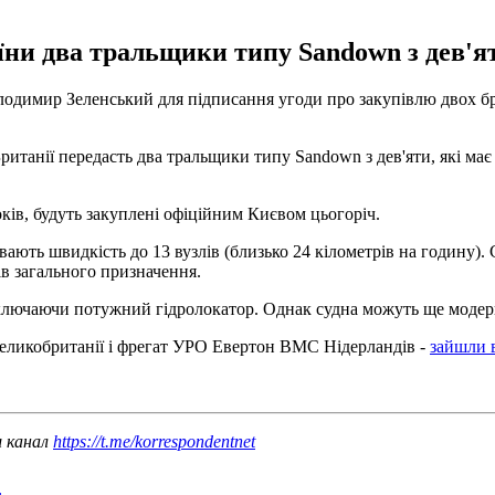
и два тральщики типу Sandown з дев'ят
олодимир Зеленський для підписання угоди про закупівлю двох 
итанії передасть два тральщики типу Sandown з дев'яти, які має
оків, будуть закуплені офіційним Києвом цьогоріч.
ють швидкість до 13 вузлів (близько 24 кілометрів на годину). 
в загального призначення.
включаючи потужний гідролокатор. Однак судна можуть ще модер
Великобританії і фрегат УРО Евертон ВМС Нідерландів -
зайшли 
ш канал
https://t.me/korrespondentnet