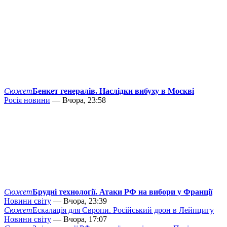
Сюжет
Бенкет генералів. Наслідки вибуху в Москві
Росія новини
— Вчора, 23:58
Сюжет
Брудні технології. Атаки РФ на вибори у Франції
Новини світу
— Вчора, 23:39
Сюжет
Ескалація для Європи. Російський дрон в Лейпцигу
Новини світу
— Вчора, 17:07