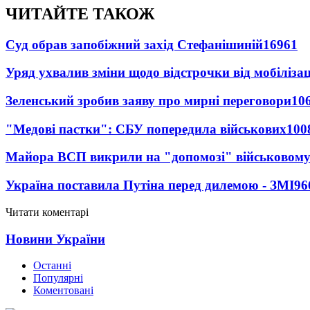
ЧИТАЙТЕ ТАКОЖ
Суд обрав запобіжний захід Стефанішиній
16961
Уряд ухвалив зміни щодо відстрочки від мобілізац
Зеленський зробив заяву про мирні переговори
10
"Медові пастки": СБУ попередила військових
100
Майора ВСП викрили на "допомозі" військовому
Україна поставила Путіна перед дилемою - ЗМІ
96
Читати коментарі
Новини України
Останні
Популярні
Коментовані