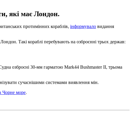
и, які має Лондон.
британських протимінних кораблів,
інформувало
видання
 Лондон. Такі кораблі перебувають на озброєнні трьох держав:
Судна озброєні 30-мм гарматою Mark44 Bushmaster II, трьома
нізувати сучаснішими системами виявлення мін.
в Чорне море
.