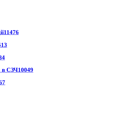
ії
11476
613
84
 в СЗЧ
10049
67