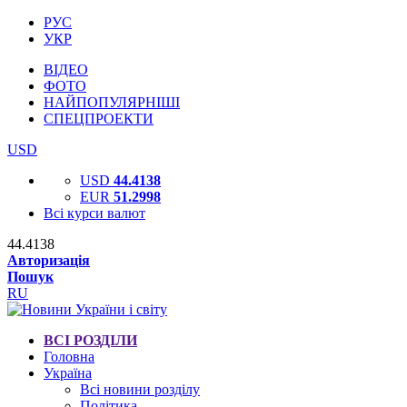
РУС
УКР
ВІДЕО
ФОТО
НАЙПОПУЛЯРНІШІ
СПЕЦПРОЕКТИ
USD
USD
44.4138
EUR
51.2998
Всі курси валют
44.4138
Авторизація
Пошук
RU
ВСІ РОЗДІЛИ
Головна
Україна
Всі новини розділу
Політика