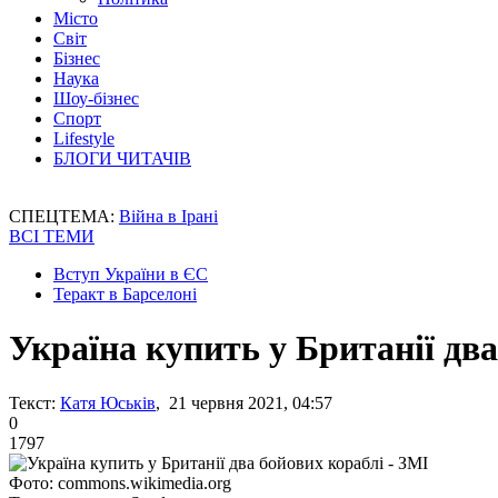
Місто
Світ
Бізнес
Наука
Шоу-бізнес
Спорт
Lifestyle
БЛОГИ ЧИТАЧІВ
СПЕЦТЕМА:
Війна в Ірані
ВСІ ТЕМИ
Вступ України в ЄС
Теракт в Барселоні
Україна купить у Британії два
Текст:
Катя Юськів
, 21 червня 2021, 04:57
0
1797
Фото: commons.wikimedia.org