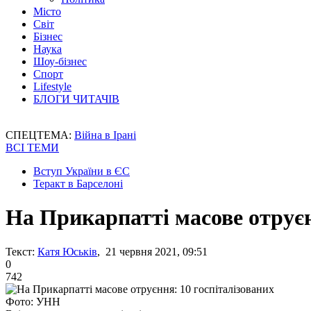
Місто
Світ
Бізнес
Наука
Шоу-бізнес
Спорт
Lifestyle
БЛОГИ ЧИТАЧІВ
СПЕЦТЕМА:
Війна в Ірані
ВСІ ТЕМИ
Вступ України в ЄС
Теракт в Барселоні
На Прикарпатті масове отруєн
Текст:
Катя Юськів
, 21 червня 2021, 09:51
0
742
Фото: УНН