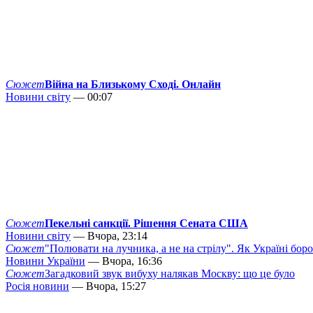
Сюжет
Війна на Близькому Сході. Онлайн
Новини світу
— 00:07
Сюжет
Пекельні санкції. Рішення Сената США
Новини світу
— Вчора, 23:14
Сюжет
"Полювати на лучника, а не на стрілу". Як Україні бор
Новини України
— Вчора, 16:36
Сюжет
Загадковий звук вибуху налякав Москву: що це було
Росія новини
— Вчора, 15:27