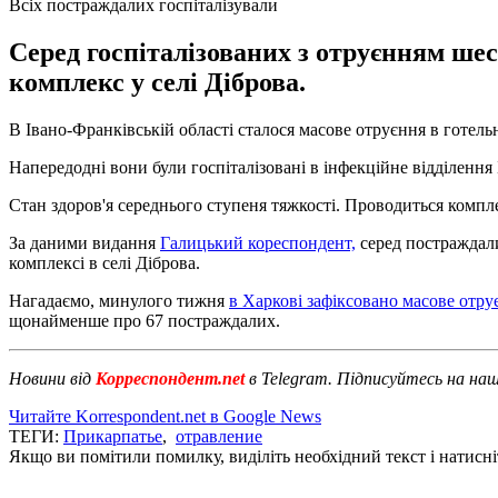
Всіх постраждалих госпіталізували
Серед госпіталізованих з отруєнням шес
комплекс у селі Діброва.
В Івано-Франківській області сталося масове отруєння в готел
Напередодні вони були госпіталізовані в інфекційне відділення
Стан здоров'я середнього ступеня тяжкості. Проводиться компле
За даними видання
Галицький кореспондент,
серед постраждали
комплексі в селі Діброва.
Нагадаємо, минулого тижня
в Харкові зафіксовано масове отру
щонайменше про 67 постраждалих.
Новини від
Корреспондент.net
в Telegram. Підписуйтесь на на
Читайте Korrespondent.net в Google News
ТЕГИ:
Прикарпатье
,
отравление
Якщо ви помітили помилку, виділіть необхідний текст і натисніт