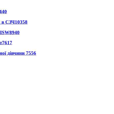
440
 в СЗЧ
10358
 ISW
8940
т
7617
ної дівчини
7556