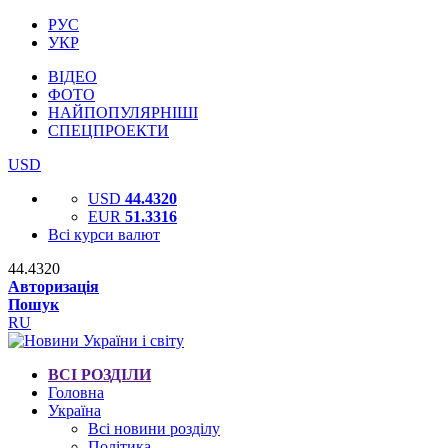
РУС
УКР
ВІДЕО
ФОТО
НАЙПОПУЛЯРНІШІ
СПЕЦПРОЕКТИ
USD
USD
44.4320
EUR
51.3316
Всі курси валют
44.4320
Авторизація
Пошук
RU
ВСІ РОЗДІЛИ
Головна
Україна
Всі новини розділу
Політика