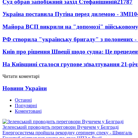
Суд обрав запобіжний захід Стефанішиній
21787
Україна поставила Путіна перед дилемою - ЗМІ
10
Майора ВСП викрили на "допомозі" військовому
РФ створила "українську бригаду" з полонених -
Київ про рішення Швеції щодо судна: Це прецеден
На Київщині сталося групове зґвалтування 21-річ
Читати коментарі
Новини України
Останні
Популярні
Коментовані
Зеленський проводить переговори Вучичем у Белграді
Енергосистема пройшла рекордну серпневу спеку - Шмигаль