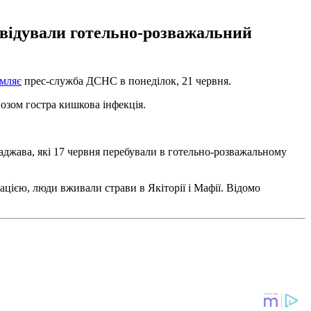
ідвідували готельно-розважальний
омляє
прес-служба ДСНС в понеділок, 21 червня.
нозом гостра кишкова інфекція.
Саджава, які 17 червня перебували в готельно-розважальному
мацією, люди вживали страви в Якіторії і Мафії. Відомо