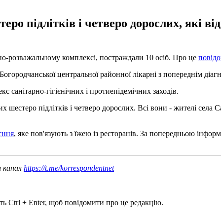
теро підлітків і четверо дорослих, які в
ьно-розважальному комплексі, постраждали 10 осіб. Про це
повід
 Богородчанської центральної районної лікарні з попереднім діаг
кс санітарно-гігієнічних і протиепідемічних заходів.
х шестеро підлітків і четверо дорослих. Всі вони - жителі села 
єння
, яке пов'язують з їжею із ресторанів. За попередньою інфор
ш канал
https://t.me/korrespondentnet
ь Ctrl + Enter, щоб повідомити про це редакцію.