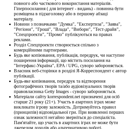
повного або часткового використання матеріалів.
Гіперпосилання ( для інтернет - видань) - повинна бути
розміщена в підзаголовку або в першому абзаці
матеріалу.
Новини з позначками "Думка", "Експертиза", "Заява",
"Регіони", "Гроші", "Влада", "Вибори", "Тест-драйв",
"Спецпроекти", "Промо" публікуються на правах
реклами.
Розділ Спецпроекти створюється спільно з
комерційними партнерами.
Будь яке копіювання, публікація, передрук, чи наступне
поширення інформації, що містить посилання на
"Інтерфакс-Україна", EPA / UPG, суворо забороняється.
Власник веб-сторінки в розділі Я-Корреспондент є автор
публікації.
Будь-яке копіювання, передрук та відтворення
фотографічних творів та/або аудіовізуальних творів
правовласника Getty Images - суворо забороняється.
Матеріали сайту korrespondent.net призначені для осіб
старше 21 року (21+). Участь в азартних іграх може
викликати ігрову залежність. Дотримуйтесь правил
(принципів) відповідальної гри. При виявленні перших
ознак залежності негайно зверніться до спеціаліста.
Пам'ятайте, що участь в азартних іграх не може бути
джерелом доходів або альтернативою роботі.