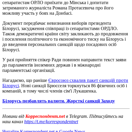
сепаратистам ОРЛО приїхати до Мінська і допитати
затриманого журналіста Романа Протасевича про його
можливу участь у боях на Донбасі.
Документ передбачає невизнання виборів президента
Білорусі, засудження співпраці із сепаратистами ОРДЛО.
Також демократичні країни світу закликають до продовження
і посилення політичного та економічного тиску на Білорусь і
до введення персональних санкцій щодо посадових осіб
Білорусі.
У разі прийняття спікер Ради повинен направити текст заяви
до парламентів іноземних держав і в міжнародні
парламентські організації.
Нагадаємо, що раніше
Євросоюз схвалив пакет санкцій проти
Білорусі
. Нові санкції Брюсселя торкнуться 86 фізичних осіб і
компаній, в тому числі членів сім'ї Лукашенка.
Білорусь позбавлять валюти. Жорсткі санкції Заходу
Новини від
Корреспондент.net
в Telegram. Підписуйтесь на
наш канал
https://t.me/korrespondentnet
Читайте Korrespondent.net в Google News