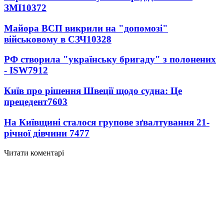
ЗМІ
10372
Майора ВСП викрили на "допомозі"
військовому в СЗЧ
10328
РФ створила "українську бригаду" з полонених
- ISW
7912
Київ про рішення Швеції щодо судна: Це
прецедент
7603
На Київщині сталося групове зґвалтування 21-
річної дівчини
7477
Читати коментарі