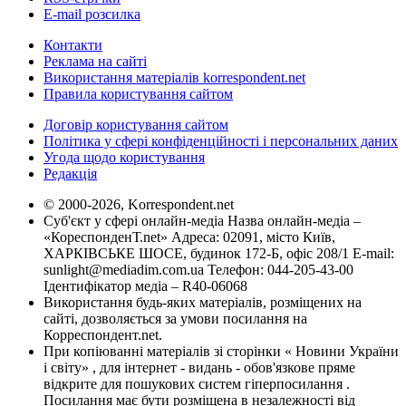
E-mail розсилка
Контакти
Реклама на сайті
Використання матеріалів korrespondent.net
Правила користування сайтом
Договір користування сайтом
Політика у сфері конфіденційності і персональних даних
Угода щодо користування
Редакція
© 2000-2026, Korrespondent.net
Суб'єкт у сфері онлайн-медіа Назва онлайн-медіа –
«КореспонденТ.net» Адреса: 02091, місто Київ,
ХАРКІВСЬКЕ ШОСЕ, будинок 172-Б, офіс 208/1 E-mail:
sunlight@mediadim.com.ua
Телефон: 044-205-43-00
Ідентифікатор медіа – R40-06068
Використання будь-яких матеріалів, розміщених на
сайті, дозволяється за умови посилання на
Корреспондент.net.
При копіюванні матеріалів зі сторінки « Новини України
і світу» , для інтернет - видань - обов'язкове пряме
відкрите для пошукових систем гіперпосилання .
Посилання має бути розміщена в незалежності від