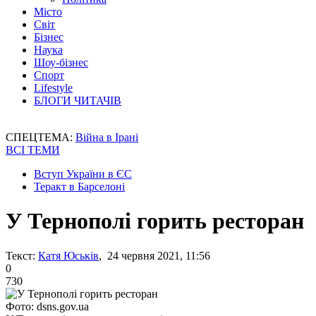
Місто
Світ
Бізнес
Наука
Шоу-бізнес
Спорт
Lifestyle
БЛОГИ ЧИТАЧІВ
СПЕЦТЕМА:
Війна в Ірані
ВСІ ТЕМИ
Вступ України в ЄС
Теракт в Барселоні
У Тернополі горить ресторан
Текст:
Катя Юськів
, 24 червня 2021, 11:56
0
730
Фото: dsns.gov.ua