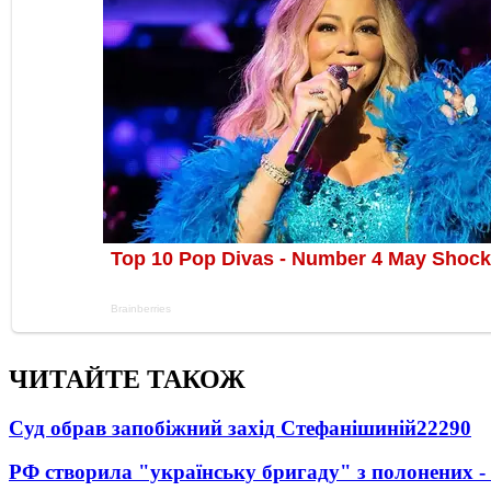
ЧИТАЙТЕ ТАКОЖ
Суд обрав запобіжний захід Стефанішиній
22290
РФ створила "українську бригаду" з полонених -