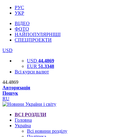
РУС
УКР
ВІДЕО
ФОТО
НАЙПОПУЛЯРНІШІ
СПЕЦПРОЕКТИ
USD
USD
44.4869
EUR
51.3348
Всі курси валют
44.4869
Авторизація
Пошук
RU
ВСІ РОЗДІЛИ
Головна
Україна
Всі новини розділу
Політика