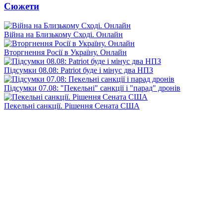
Сюжети
Війна на Близькому Сході. Онлайн
Вторгнення Росії в Україну. Онлайн
Підсумки 08.08: Patriot буде і мінус два НПЗ
Підсумки 07.08: "Пекельні" санкції і "парад" дронів
Пекельні санкції. Рішення Сената США