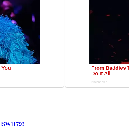
 ISW
11793