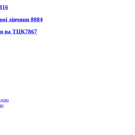
816
ної дівчини
8084
ся на ТЦК
7867
ою