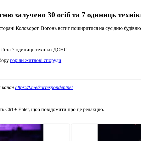
огню залучено 30 осіб та 7 одиниць техн
торані Коловорот. Вогонь встиг поширитися на сусідню будівлю.
осіб та 7 одиниць техніки ДСНС.
абору
горіли житлові споруди
.
ш канал
https://t.me/korrespondentnet
ь Ctrl + Enter, щоб повідомити про це редакцію.