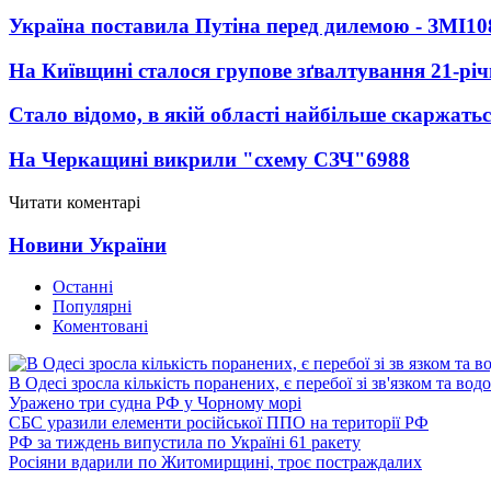
Україна поставила Путіна перед дилемою - ЗМІ
10
На Київщині сталося групове зґвалтування 21-річ
Стало відомо, в якій області найбільше скаржать
На Черкащині викрили "схему СЗЧ"
6988
Читати коментарі
Новини України
Останні
Популярні
Коментовані
В Одесі зросла кількість поранених, є перебої зі зв'язком та вод
Уражено три судна РФ у Чорному морі
СБС уразили елементи російської ППО на території РФ
РФ за тиждень випустила по Україні 61 ракету
Росіяни вдарили по Житомирщині, троє постраждалих