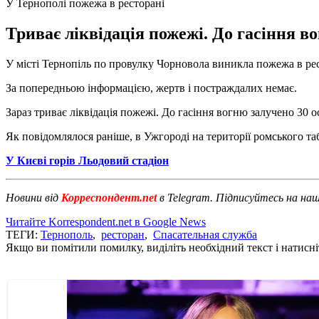
У Тернополі пожежа в ресторані
Триває ліквідація пожежі. До гасіння в
У місті Тернопіль по провулку Чорновола виникла пожежа в рес
За попередньою інформацією, жертв і постраждалих немає.
Зараз триває ліквідація пожежі. До гасіння вогню залучено 30 
Як повідомлялося раніше, в Ужгороді на території ромського т
У Києві горів Льодовий стадіон
Новини від
Корреспондент.net
в Telegram. Підписуйтесь на на
Читайте Korrespondent.net в Google News
ТЕГИ:
Тернополь
,
ресторан
,
Спасательная служба
Якщо ви помітили помилку, виділіть необхідний текст і натисніт