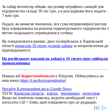
За хабар інспектор обіцяв, що розмір штрафних санкцій для
підприємства складе 50 тис грн, а в разі відмови його надати -
7 млн ​​грн.
Надалі, як вимагав чиновник, вся сума неправомірної вигоди
була перерахована на рахунок підконтрольного підприємства з
метою подальшого переведення в готівку.
Як повідомлялося раніше, двоє поліцейських в Харківській
області
вимагали 10 тисяч доларів хабара
за непритягнення до
відповідальності.
На російському кордоні на хабарі в 10 тисяч євро спіймали
прикордонника
Новини від
Корреспондент.net
в Telegram. Підписуйтесь на
наш канал
https://t.me/korrespondentnet
Читайте Korrespondent.net в Google News
ТЕГИ:
Киевская область
,
взятка
,
чиновники
,
налоговая
Якщо ви помітили помилку, виділіть необхідний текст і
натисніть Ctrl + Enter, щоб повідомити про це редакцію.