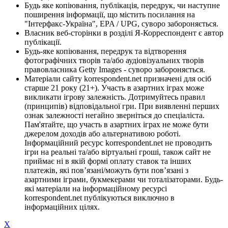
Будь яке копіювання, публікація, передрук, чи наступне
поширення інформації, що містить посилання на
"Інтерфакс-Україна", EPA / UPG, суворо забороняється.
Власник веб-сторінки в розділі Я-Корреспондент є автор
публікації.
Будь-яке копіювання, передрук та відтворення
фотографічних творів та/або аудіовізуальних творів
правовласника Getty Images - суворо забороняється.
Матеріали сайту korrespondent.net призначені для осіб
старше 21 року (21+). Участь в азартних іграх може
викликати ігрову залежність. Дотримуйтесь правил
(принципів) відповідальної гри. При виявленні перших
ознак залежності негайно зверніться до спеціаліста.
Пам'ятайте, що участь в азартних іграх не може бути
джерелом доходів або альтернативою роботі.
Інформаційний ресурс korrespondent.net не проводить
ігри на реальні та/або віртуальні гроші, також сайт не
приймає ні в якій формі оплату ставок та інших
платежів, які пов’язані/можуть бути пов’язані з
азартними іграми, букмекерами чи тоталізаторами. Будь-
які матеріали на інформаційному ресурсі
korrespondent.net публікуються виключно в
інформаційних цілях.
X