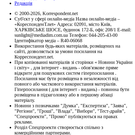
Редакція
© 2000-2026, Korrespondent.net
Суб'єкт у сфері онлайн-медіа Назва онлайн-медіа –
«КореспонденТ.net» Адреса: 02091, місто Київ,
ХАРКІВСЬКЕ ШОСЕ, будинок 172-Б, офіс 208/1 E-mail:
sunlight@mediadim.com.ua
Телефон: 044-205-43-00
Ідентифікатор медіа – R40-06068
Використання будь-яких матеріалів, розміщених на
сайті, дозволяється за умови посилання на
Корреспондент.net.
При копіюванні матеріалів зі сторінки « Новини України
і світу» , для інтернет - видань - обов'язкове пряме
відкрите для пошукових систем гіперпосилання .
Посилання має бути розміщена в незалежності від
повного або часткового використання матеріалів.
Гіперпосилання ( для інтернет - видань) - повинна бути
розміщена в підзаголовку або в першому абзаці
матеріалу.
Новини з позначками "Думка", "Експертиза", "Заява",
"Регіони", "Гроші", "Влада", "Вибори", "Тест-драйв",
"Спецпроекти", "Промо" публікуються на правах
реклами.
Розділ Спецпроекти створюється спільно з
комерційними партнерами.