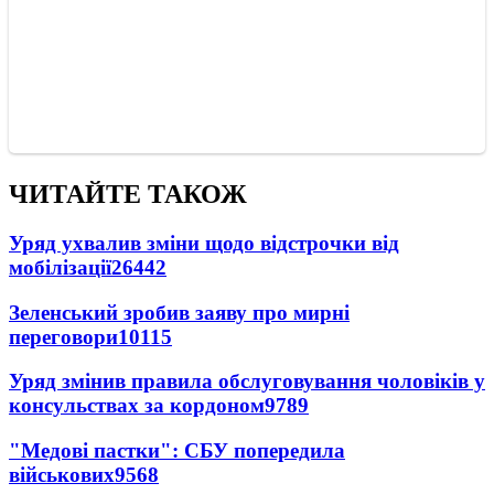
ЧИТАЙТЕ ТАКОЖ
Уряд ухвалив зміни щодо відстрочки від
мобілізації
26442
Зеленський зробив заяву про мирні
переговори
10115
Уряд змінив правила обслуговування чоловіків у
консульствах за кордоном
9789
"Медові пастки": СБУ попередила
військових
9568