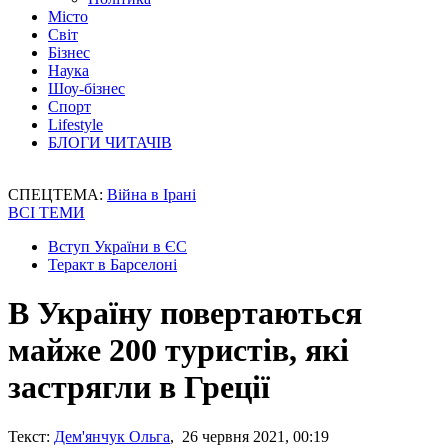
Місто
Світ
Бізнес
Наука
Шоу-бізнес
Спорт
Lifestyle
БЛОГИ ЧИТАЧІВ
СПЕЦТЕМА:
Війна в Ірані
ВСІ ТЕМИ
Вступ України в ЄС
Теракт в Барселоні
В Україну повертаються
майже 200 туристів, які
застрягли в Греції
Текст:
Дем'янчук Ольга
, 26 червня 2021, 00:19