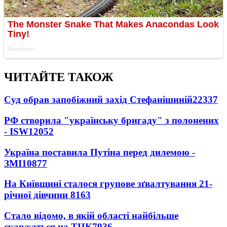
ЧИТАЙТЕ ТАКОЖ
Суд обрав запобіжний захід Стефанішиній
22337
РФ створила "українську бригаду" з полонених
- ISW
12052
Україна поставила Путіна перед дилемою -
ЗМІ
10877
На Київщині сталося групове зґвалтування 21-
річної дівчини
8163
Стало відомо, в якій області найбільше
скаржаться на ТЦК
7936