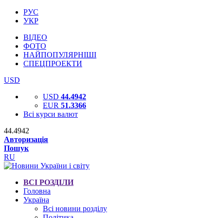
РУС
УКР
ВІДЕО
ФОТО
НАЙПОПУЛЯРНІШІ
СПЕЦПРОЕКТИ
USD
USD
44.4942
EUR
51.3366
Всі курси валют
44.4942
Авторизація
Пошук
RU
ВСІ РОЗДІЛИ
Головна
Україна
Всі новини розділу
Політика