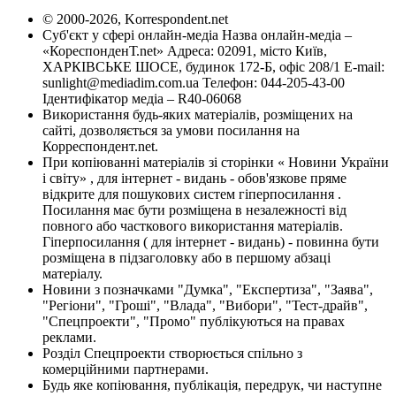
© 2000-2026, Korrespondent.net
Суб'єкт у сфері онлайн-медіа Назва онлайн-медіа –
«КореспонденТ.net» Адреса: 02091, місто Київ,
ХАРКІВСЬКЕ ШОСЕ, будинок 172-Б, офіс 208/1 E-mail:
sunlight@mediadim.com.ua
Телефон: 044-205-43-00
Ідентифікатор медіа – R40-06068
Використання будь-яких матеріалів, розміщених на
сайті, дозволяється за умови посилання на
Корреспондент.net.
При копіюванні матеріалів зі сторінки « Новини України
і світу» , для інтернет - видань - обов'язкове пряме
відкрите для пошукових систем гіперпосилання .
Посилання має бути розміщена в незалежності від
повного або часткового використання матеріалів.
Гіперпосилання ( для інтернет - видань) - повинна бути
розміщена в підзаголовку або в першому абзаці
матеріалу.
Новини з позначками "Думка", "Експертиза", "Заява",
"Регіони", "Гроші", "Влада", "Вибори", "Тест-драйв",
"Спецпроекти", "Промо" публікуються на правах
реклами.
Розділ Спецпроекти створюється спільно з
комерційними партнерами.
Будь яке копіювання, публікація, передрук, чи наступне