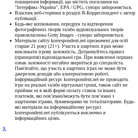
поширення інформації, що містить посилання на
"Інтерфакс-Україна", EPA / UPG, суворо забороняється.
Власник веб-сторінки в розділі Я-Корреспондент є автор
публікації.
Будь-яке копіювання, передрук та відтворення
фотографічних творів та/або аудіовізуальних творів
правовласника Getty Images - суворо забороняється.
Матеріали сайту korrespondent.net призначені для осіб
старше 21 року (21+). Участь в азартних іграх може
викликати ігрову залежність. Дотримуйтесь правил
(принципів) відповідальної гри. При виявленні перших
ознак залежності негайно зверніться до спеціаліста.
Пам'ятайте, що участь в азартних іграх не може бути
джерелом доходів або альтернативою роботі.
Інформаційний ресурс korrespondent.net не проводить
ігри на реальні та/або віртуальні гроші, також сайт не
приймає ні в якій формі оплату ставок та інших
платежів, які пов’язані/можуть бути пов’язані з
азартними іграми, букмекерами чи тоталізаторами. Будь-
які матеріали на інформаційному ресурсі
korrespondent.net публікуються виключно в
інформаційних цілях.
X