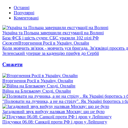
Останні
Популярні
Коментовані
Україна та Польща завершили ексгумації на Волині
База ФСБ і шість суден: СБС уразили 102 цілі РФ
Сюжет
Вторгнення Росії в Україну. Онлайн
Коли мовчить зв'язок - мовчить уся бригада. Зв'язківці просять
Зеленський уперше за каденцію прибув до Сербії
Сюжети
Вторгнення Росії в Україну. Онлайн
Війна на Близькому Сході. Онлайн
"Полювати на лучника, а не на стрілу". Як Україні боротись з 
Загадковий звук вибуху налякав Москву: що це було
Підсумки 06.08: Санкції проти РФ і дрон у Лейпцигу