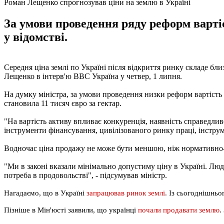
Роман Лещенко спрогнозував ціни на землю в Україні
За умови проведення ряду реформ варті
у відомстві.
Середня ціна землі по Україні після відкриття ринку складе бли
Лещенко в інтерв'ю BBC Україна у четвер, 1 липня.
На думку міністра, за умови проведення низки реформ вартість 
становила 11 тисяч євро за гектар.
"На вартість активу впливає конкуренція, наявність справедлив
інструменти фінансування, цивілізованого ринку праці, інструм
Водночас ціна продажу не може бути меншою, ніж нормативно-пр
"Ми в законі вказали мінімально допустиму ціну в Україні. Люди 
потреба в продовольстві", - підсумував міністр.
Нагадаємо, що в Україні
запрацював ринок землі
. Із сьогоднішньо
Пізніше в Мін'юсті заявили, що українці
почали продавати землю
.