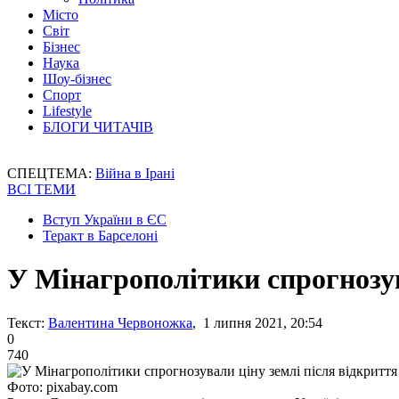
Місто
Світ
Бізнес
Наука
Шоу-бізнес
Спорт
Lifestyle
БЛОГИ ЧИТАЧІВ
СПЕЦТЕМА:
Війна в Ірані
ВСІ ТЕМИ
Вступ України в ЄС
Теракт в Барселоні
У Мінагрополітики спрогнозув
Текст:
Валентина Червоножка
, 1 липня 2021, 20:54
0
740
Фото: pixabay.com