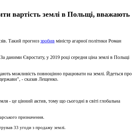
ити вартість землі в Польщі, вважають
разів. Такий прогноз
зробив
міністр агарної політики Роман
За даними Євростату, у 2019 році середня ціна землі в Польщі
кі дають можливість повноцінно працювати на землі. Йдеться про
держави", - сказав Лещенко.
я - ​​це цінний актив, тому що сьогодні в світі глобальна
дарського призначення.
трував 33 угоди з продажу землі.