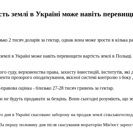
сть землі в Україні може навіть перевищ
зько 2 тисяч доларів за гектар, однак вона може зрости в кілька 
землі в Україні може навіть перевищити вартість землі в Польщі. 
ого суду, верховенства права, захисту інвестицій, інститутів, я
енти прозорого оподаткування, якісної системі контролю з боку 
авова оцінка - близько 27-28 тисяч гривень за гектар.
не будуть продавати за безцінь. Вони сьогодні розуміють, що земл
го дня в Україні скасовано заборону на продаж землі сільськогоспо
 За першу половину дня після скасування мораторію Мін'юст зареєс