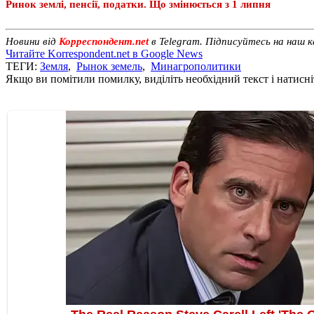
Ринок землі, пенсії, податки. Що змінюється з 1 липня
Новини від
Корреспондент.net
в Telegram. Підписуйтесь на наш 
Читайте Korrespondent.net в Google News
ТЕГИ:
Земля
,
Рынок земель
,
Минагрополитики
Якщо ви помітили помилку, виділіть необхідний текст і натисніт