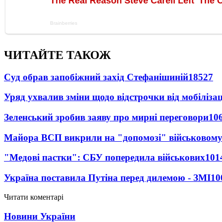
ЧИТАЙТЕ ТАКОЖ
Суд обрав запобіжний захід Стефанішиній
18527
Уряд ухвалив зміни щодо відстрочки від мобілізац
Зеленський зробив заяву про мирні переговори
10
Майора ВСП викрили на "допомозі" військовому
"Медові пастки": СБУ попередила військових
101
Україна поставила Путіна перед дилемою - ЗМІ
10
Читати коментарі
Новини України