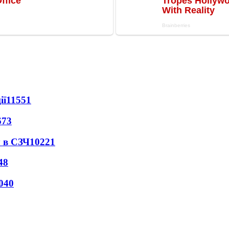
ії
11551
673
 в СЗЧ
10221
48
040