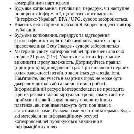
комерційними партнерами.
Будь яке копіювання, публікація, передрук, чи наступне
поширення інформації, що містить посилання на
"Інтерфакс-Україна", EPA / UPG, суворо забороняється.
Власник веб-сторінки в розділі Я-Корреспондент є автор
публікації.
Будь-яке копіювання, передрук та відтворення
фотографічних творів та/або аудіовізуальних творів
правовласника Getty Images - суворо забороняється.
Матеріали сайту korrespondent.net призначені для осіб
старше 21 року (21+). Участь в азартних іграх може
викликати ігрову залежність. Дотримуйтесь правил
(принципів) відповідальної гри. При виявленні перших
ознак залежності негайно зверніться до спеціаліста.
Пам'ятайте, що участь в азартних іграх не може бути
джерелом доходів або альтернативою роботі.
Інформаційний ресурс korrespondent.net не проводить
ігри на реальні та/або віртуальні гроші, також сайт не
приймає ні в якій формі оплату ставок та інших
платежів, які пов’язані/можуть бути пов’язані з
азартними іграми, букмекерами чи тоталізаторами. Будь-
які матеріали на інформаційному ресурсі
korrespondent.net публікуються виключно в
інформаційних цілях.