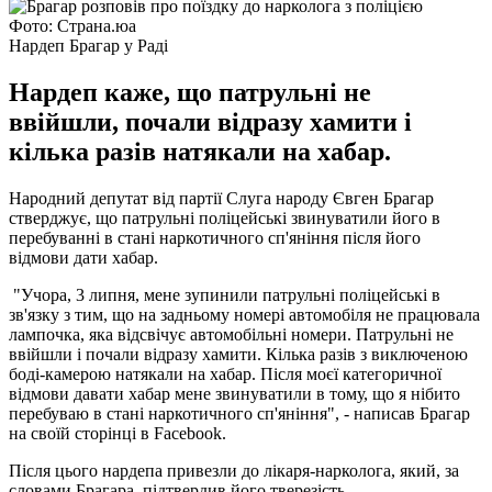
Фото: Страна.юа
Нардеп Брагар у Раді
Нардеп каже, що патрульні не
ввійшли, почали відразу хамити і
кілька разів натякали на хабар.
Народний депутат від партії Слуга народу Євген Брагар
стверджує, що патрульні поліцейські звинуватили його в
перебуванні в стані наркотичного сп'яніння після його
відмови дати хабар.
"Учора, 3 липня, мене зупинили патрульні поліцейські в
зв'язку з тим, що на задньому номері автомобіля не працювала
лампочка, яка відсвічує автомобільні номери. Патрульні не
ввійшли і почали відразу хамити. Кілька разів з виключеною
боді-камерою натякали на хабар. Після моєї категоричної
відмови давати хабар мене звинуватили в тому, що я нібито
перебуваю в стані наркотичного сп'яніння", - написав Брагар
на своїй сторінці в Facebook.
Після цього нардепа привезли до лікаря-нарколога, який, за
словами Брагара, підтвердив його тверезість.