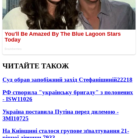
ЧИТАЙТЕ ТАКОЖ
Суд обрав запобіжний захід Стефанішиній
22218
РФ створила "українську бригаду" з полонених
- ISW
11026
Україна поставила Путіна перед дилемою -
ЗМІ
10725
На Київщині сталося групове зґвалтування 21-
річної дівчини
7933