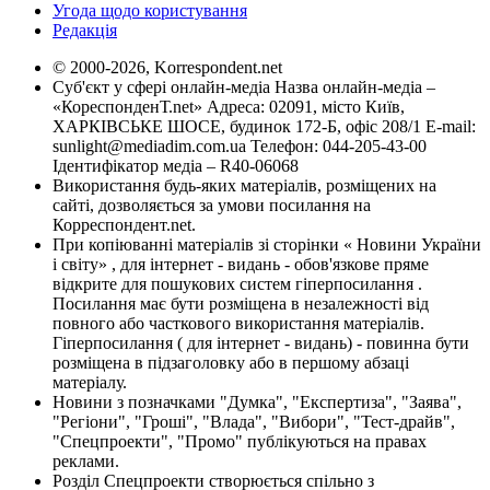
Угода щодо користування
Редакція
© 2000-2026, Korrespondent.net
Суб'єкт у сфері онлайн-медіа Назва онлайн-медіа –
«КореспонденТ.net» Адреса: 02091, місто Київ,
ХАРКІВСЬКЕ ШОСЕ, будинок 172-Б, офіс 208/1 E-mail:
sunlight@mediadim.com.ua
Телефон: 044-205-43-00
Ідентифікатор медіа – R40-06068
Використання будь-яких матеріалів, розміщених на
сайті, дозволяється за умови посилання на
Корреспондент.net.
При копіюванні матеріалів зі сторінки « Новини України
і світу» , для інтернет - видань - обов'язкове пряме
відкрите для пошукових систем гіперпосилання .
Посилання має бути розміщена в незалежності від
повного або часткового використання матеріалів.
Гіперпосилання ( для інтернет - видань) - повинна бути
розміщена в підзаголовку або в першому абзаці
матеріалу.
Новини з позначками "Думка", "Експертиза", "Заява",
"Регіони", "Гроші", "Влада", "Вибори", "Тест-драйв",
"Спецпроекти", "Промо" публікуються на правах
реклами.
Розділ Спецпроекти створюється спільно з