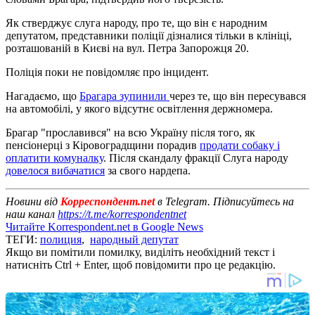
Як стверджує слуга народу, про те, що він є народним
депутатом, представники поліції дізналися тільки в клініці,
розташованій в Києві на вул. Петра Запорожця 20.
Поліція поки не повідомляє про інцидент.
Нагадаємо, що
Брагара зупинили
через те, що він пересувався
на автомобілі, у якого відсутнє освітлення держномера.
Брагар "прославився" на всю Україну після того, як
пенсіонерці з Кіровоградщини порадив
продати собаку і
оплатити комуналку
. Після скандалу фракції Слуга народу
довелося вибачатися
за свого нардепа.
Новини від
Корреспондент.net
в Telegram. Підписуйтесь на
наш канал
https://t.me/korrespondentnet
Читайте Korrespondent.net в Google News
ТЕГИ:
полиция
,
народный депутат
Якщо ви помітили помилку, виділіть необхідний текст і
натисніть Ctrl + Enter, щоб повідомити про це редакцію.