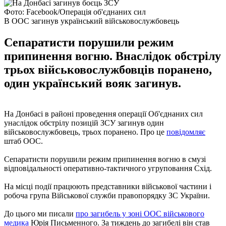
Фото: Facebook/Операція об'єднаних сил
В ООС загинув український військовослужбовець
Сепаратисти порушили режим
припинення вогню. Внаслідок обстрілу
трьох військовослужбовців поранено,
один український вояк загинув.
На Донбасі в районі проведення операції Об'єднаних сил
унаслідок обстрілу позицій ЗСУ загинув один
військовослужбовець, трьох поранено. Про це
повідомляє
штаб ООС.
Сепаратисти порушили режим припинення вогню в смузі
відповідальності оперативно-тактичного угруповання Схід.
На місці події працюють представники військової частини і
робоча група Військової служби правопорядку ЗС України.
До цього ми писали
про загибель у зоні ООС військового
медика
Юрія Письменного. За тиждень до загибелі він став