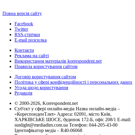
Повна версія сайту
Facebook
Twitter
RSS-стрічки
E-mail розсилка
Контакти
Реклама на сайті
Використання матеріалів korrespondent.net
Правила користування сайтом
Договір користування сайтом
Політика у сфері конфіденційності і персональних даних
Угода щодо користування
Редакція
© 2000-2026, Korrespondent.net
Суб'єкт у сфері онлайн-медіа Назва онлайн-медіа –
«КореспонденТ.net» Адреса: 02091, місто Київ,
ХАРКІВСЬКЕ ШОСЕ, будинок 172-Б, офіс 208/1 E-mail:
sunlight@mediadim.com.ua
Телефон: 044-205-43-00
Ідентифікатор медіа – R40-06068