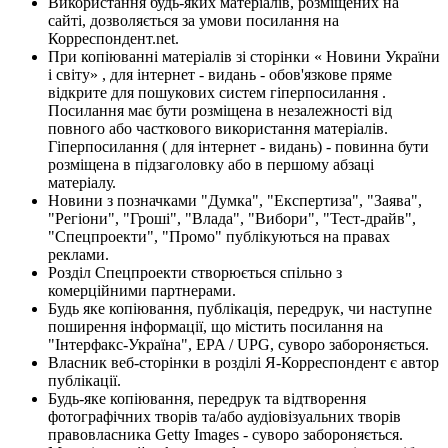
Використання будь-яких матеріалів, розміщених на
сайті, дозволяється за умови посилання на
Корреспондент.net.
При копіюванні матеріалів зі сторінки « Новини України
і світу» , для інтернет - видань - обов'язкове пряме
відкрите для пошукових систем гіперпосилання .
Посилання має бути розміщена в незалежності від
повного або часткового використання матеріалів.
Гіперпосилання ( для інтернет - видань) - повинна бути
розміщена в підзаголовку або в першому абзаці
матеріалу.
Новини з позначками "Думка", "Експертиза", "Заява",
"Регіони", "Гроші", "Влада", "Вибори", "Тест-драйв",
"Спецпроекти", "Промо" публікуються на правах
реклами.
Розділ Спецпроекти створюється спільно з
комерційними партнерами.
Будь яке копіювання, публікація, передрук, чи наступне
поширення інформації, що містить посилання на
"Інтерфакс-Україна", EPA / UPG, суворо забороняється.
Власник веб-сторінки в розділі Я-Корреспондент є автор
публікації.
Будь-яке копіювання, передрук та відтворення
фотографічних творів та/або аудіовізуальних творів
правовласника Getty Images - суворо забороняється.