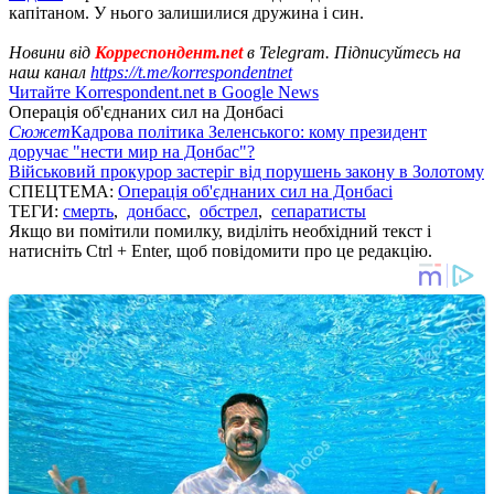
капітаном. У нього залишилися дружина і син.
Новини від
Корреспондент.net
в Telegram. Підписуйтесь на
наш канал
https://t.me/korrespondentnet
Читайте Korrespondent.net в Google News
Операція об'єднаних сил на Донбасі
Сюжет
Кадрова політика Зеленського: кому президент
доручає "нести мир на Донбас"?
Військовий прокурор застеріг від порушень закону в Золотому
СПЕЦТЕМА:
Операція об'єднаних сил на Донбасі
ТЕГИ:
смерть
,
донбасс
,
обстрел
,
сепаратисты
Якщо ви помітили помилку, виділіть необхідний текст і
натисніть Ctrl + Enter, щоб повідомити про це редакцію.