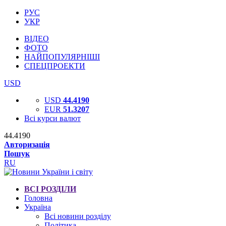
РУС
УКР
ВІДЕО
ФОТО
НАЙПОПУЛЯРНІШІ
СПЕЦПРОЕКТИ
USD
USD
44.4190
EUR
51.3207
Всі курси валют
44.4190
Авторизація
Пошук
RU
ВСІ РОЗДІЛИ
Головна
Україна
Всі новини розділу
Політика