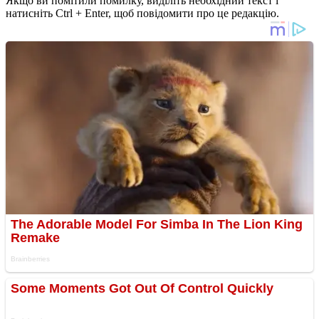
Якщо ви помітили помилку, виділіть необхідний текст і
натисніть Ctrl + Enter, щоб повідомити про це редакцію.