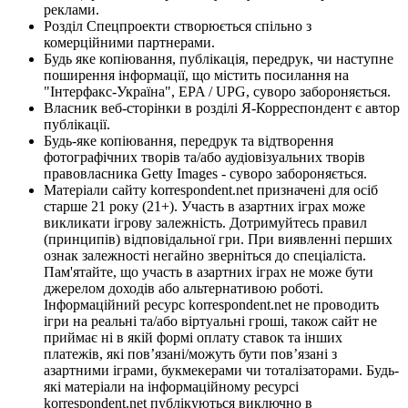
реклами.
Розділ Спецпроекти створюється спільно з
комерційними партнерами.
Будь яке копіювання, публікація, передрук, чи наступне
поширення інформації, що містить посилання на
"Інтерфакс-Україна", EPA / UPG, суворо забороняється.
Власник веб-сторінки в розділі Я-Корреспондент є автор
публікації.
Будь-яке копіювання, передрук та відтворення
фотографічних творів та/або аудіовізуальних творів
правовласника Getty Images - суворо забороняється.
Матеріали сайту korrespondent.net призначені для осіб
старше 21 року (21+). Участь в азартних іграх може
викликати ігрову залежність. Дотримуйтесь правил
(принципів) відповідальної гри. При виявленні перших
ознак залежності негайно зверніться до спеціаліста.
Пам'ятайте, що участь в азартних іграх не може бути
джерелом доходів або альтернативою роботі.
Інформаційний ресурс korrespondent.net не проводить
ігри на реальні та/або віртуальні гроші, також сайт не
приймає ні в якій формі оплату ставок та інших
платежів, які пов’язані/можуть бути пов’язані з
азартними іграми, букмекерами чи тоталізаторами. Будь-
які матеріали на інформаційному ресурсі
korrespondent.net публікуються виключно в