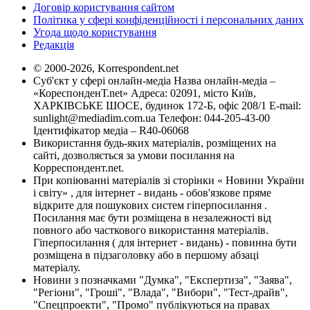
Договір користування сайтом
Політика у сфері конфіденційності і персональних даних
Угода щодо користування
Редакція
© 2000-2026, Korrespondent.net
Суб'єкт у сфері онлайн-медіа Назва онлайн-медіа –
«КореспонденТ.net» Адреса: 02091, місто Київ,
ХАРКІВСЬКЕ ШОСЕ, будинок 172-Б, офіс 208/1 E-mail:
sunlight@mediadim.com.ua
Телефон: 044-205-43-00
Ідентифікатор медіа – R40-06068
Використання будь-яких матеріалів, розміщених на
сайті, дозволяється за умови посилання на
Корреспондент.net.
При копіюванні матеріалів зі сторінки « Новини України
і світу» , для інтернет - видань - обов'язкове пряме
відкрите для пошукових систем гіперпосилання .
Посилання має бути розміщена в незалежності від
повного або часткового використання матеріалів.
Гіперпосилання ( для інтернет - видань) - повинна бути
розміщена в підзаголовку або в першому абзаці
матеріалу.
Новини з позначками "Думка", "Експертиза", "Заява",
"Регіони", "Гроші", "Влада", "Вибори", "Тест-драйв",
"Спецпроекти", "Промо" публікуються на правах