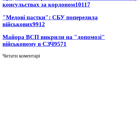
консульствах за кордоном
10117
"Медові пастки": СБУ попередила
військових
9912
Майора ВСП викрили на "допомозі"
військовому в СЗЧ
9571
Читати коментарі