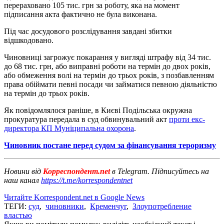
перераховано 105 тис. грн за роботу, яка на момент
підписання акта фактично не була виконана.
Під час досудового розслідування завдані збитки
відшкодовано.
Чиновниці загрожує покарання у вигляді штрафу від 34 тис.
до 68 тис. грн, або виправні роботи на термін до двох років,
або обмеження волі на термін до трьох років, з позбавленням
права обіймати певні посади чи займатися певною діяльністю
на термін до трьох років.
Як повідомлялося раніше, в Києві Подільська окружна
прокуратура передала в суд обвинувальний акт
проти екс-
директора КП Муніципальна охорона
.
Чиновник постане перед судом за фінансування тероризму
Новини від
Корреспондент.net
в Telegram. Підписуйтесь на
наш канал
https://t.me/korrespondentnet
Читайте Korrespondent.net в Google News
ТЕГИ:
суд
,
чиновники
,
Кременчуг
,
Злоупотребление
властью