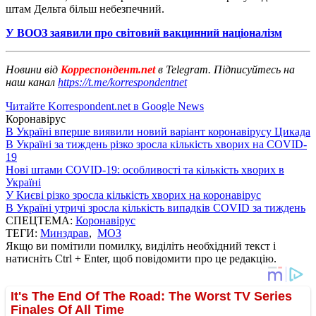
штам Дельта більш небезпечний.
У ВООЗ заявили про світовий вакцинний націоналізм
Новини від
Корреспондент.net
в Telegram. Підписуйтесь на
наш канал
https://t.me/korrespondentnet
Читайте Korrespondent.net в Google News
Коронавірус
В Україні вперше виявили новий варіант коронавірусу Цикада
В Україні за тиждень різко зросла кількість хворих на COVID-
19
Нові штами COVID-19: особливості та кількість хворих в
Україні
У Києві різко зросла кількість хворих на коронавірус
В Україні утричі зросла кількість випадків COVID за тиждень
СПЕЦТЕМА:
Коронавірус
ТЕГИ:
Минздрав
,
МОЗ
Якщо ви помітили помилку, виділіть необхідний текст і
натисніть Ctrl + Enter, щоб повідомити про це редакцію.