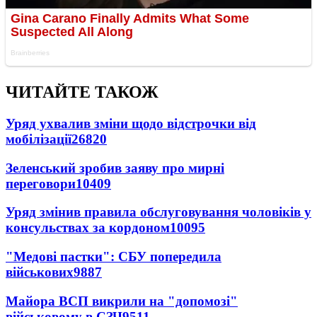
ЧИТАЙТЕ ТАКОЖ
Уряд ухвалив зміни щодо відстрочки від
мобілізації
26820
Зеленський зробив заяву про мирні
переговори
10409
Уряд змінив правила обслуговування чоловіків у
консульствах за кордоном
10095
"Медові пастки": СБУ попередила
військових
9887
Майора ВСП викрили на "допомозі"
військовому в СЗЧ
9511