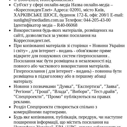
Суб'єкт у сфері онлайн-медіа Назва онлайн-медіа –
«КореспонденТ.net» Адреса: 02091, місто Київ,
ХАРКІВСЬКЕ ШОСЕ, будинок 172-Б, офіс 208/1 E-mail:
sunlight@mediadim.com.ua
Телефон: 044-205-43-00
Ідентифікатор медіа – R40-06068
Використання будь-яких матеріалів, розміщених на
сайті, дозволяється за умови посилання на
Корреспондент.net.
При копіюванні матеріалів зі сторінки « Новини України
і світу» , для інтернет - видань - обов'язкове пряме
відкрите для пошукових систем гіперпосилання .
Посилання має бути розміщена в незалежності від
повного або часткового використання матеріалів.
Гіперпосилання ( для інтернет - видань) - повинна бути
розміщена в підзаголовку або в першому абзаці
матеріалу.
Новини з позначками "Думка", "Експертиза", "Заява",
"Регіони", "Гроші", "Влада", "Вибори", "Тест-драйв",
"Спецпроекти", "Промо" публікуються на правах
реклами.
Розділ Спецпроекти створюється спільно з
комерційними партнерами.
Будь яке копіювання, публікація, передрук, чи наступне
поширення інформації, що містить посилання на