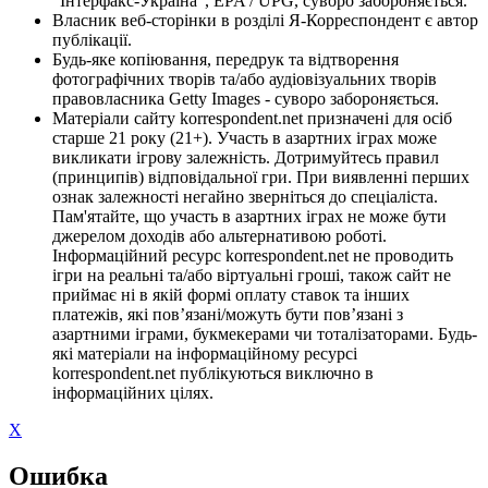
"Інтерфакс-Україна", EPA / UPG, суворо забороняється.
Власник веб-сторінки в розділі Я-Корреспондент є автор
публікації.
Будь-яке копіювання, передрук та відтворення
фотографічних творів та/або аудіовізуальних творів
правовласника Getty Images - суворо забороняється.
Матеріали сайту korrespondent.net призначені для осіб
старше 21 року (21+). Участь в азартних іграх може
викликати ігрову залежність. Дотримуйтесь правил
(принципів) відповідальної гри. При виявленні перших
ознак залежності негайно зверніться до спеціаліста.
Пам'ятайте, що участь в азартних іграх не може бути
джерелом доходів або альтернативою роботі.
Інформаційний ресурс korrespondent.net не проводить
ігри на реальні та/або віртуальні гроші, також сайт не
приймає ні в якій формі оплату ставок та інших
платежів, які пов’язані/можуть бути пов’язані з
азартними іграми, букмекерами чи тоталізаторами. Будь-
які матеріали на інформаційному ресурсі
korrespondent.net публікуються виключно в
інформаційних цілях.
X
Ошибка