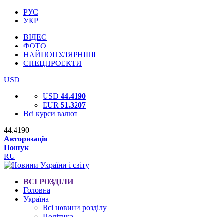
РУС
УКР
ВІДЕО
ФОТО
НАЙПОПУЛЯРНІШІ
СПЕЦПРОЕКТИ
USD
USD
44.4190
EUR
51.3207
Всі курси валют
44.4190
Авторизація
Пошук
RU
ВСІ РОЗДІЛИ
Головна
Україна
Всі новини розділу
Політика