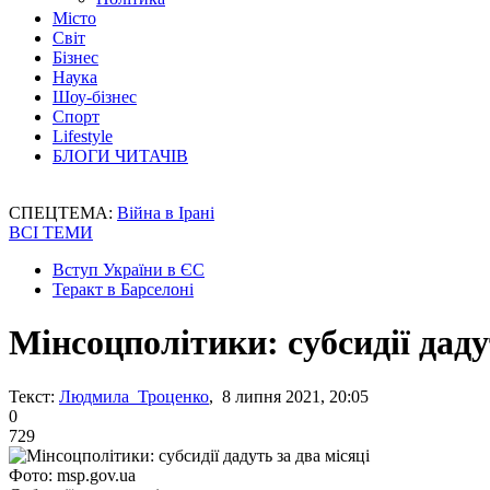
Місто
Світ
Бізнес
Наука
Шоу-бізнес
Спорт
Lifestyle
БЛОГИ ЧИТАЧІВ
СПЕЦТЕМА:
Війна в Ірані
ВСІ ТЕМИ
Вступ України в ЄС
Теракт в Барселоні
Мінсоцполітики: субсидії даду
Текст:
Людмила Троценко
, 8 липня 2021, 20:05
0
729
Фото: msp.gov.ua