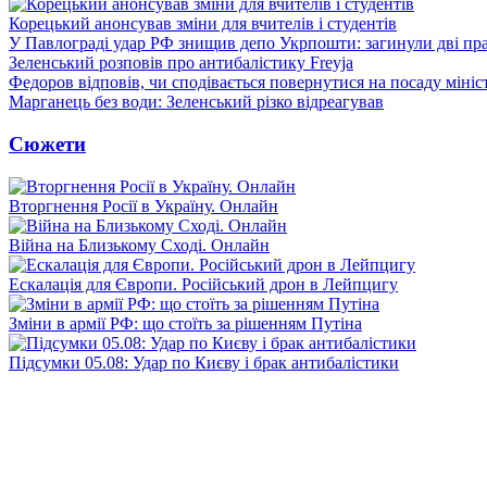
Корецький анонсував зміни для вчителів і студентів
У Павлограді удар РФ знищив депо Укрпошти: загинули дві пр
Зеленський розповів про антибалістику Freyja
Федоров відповів, чи сподівається повернутися на посаду міні
Марганець без води: Зеленський різко відреагував
Сюжети
Вторгнення Росії в Україну. Онлайн
Війна на Близькому Сході. Онлайн
Ескалація для Європи. Російський дрон в Лейпцигу
Зміни в армії РФ: що стоїть за рішенням Путіна
Підсумки 05.08: Удар по Києву і брак антибалістики