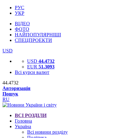
РУС
УКР
ВІДЕО
ФОТО
НАЙПОПУЛЯРНІШІ
СПЕЦПРОЕКТИ
USD
USD
44.4732
EUR
51.3093
Всі курси валют
44.4732
Авторизація
Пошук
RU
ВСІ РОЗДІЛИ
Головна
Україна
Всі новини розділу
Політика