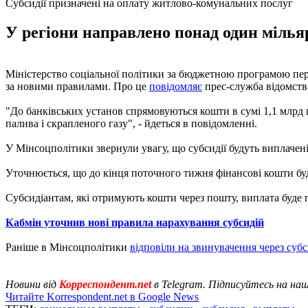
Субсидії призначені на оплату житлово-комунальних послуг
У регіони направлено понад один мільярд
Міністерство соціальної політики за бюджетною програмою пер
за новими правилами. Про це
повідомляє
прес-служба відомств
"До банківських установ спрямовуються кошти в сумі 1,1 млрд
палива і скрапленого газу", - йдеться в повідомленні.
У Мінсоцполітики звернули увагу, що субсидії будуть виплачені 
Уточнюється, що до кінця поточного тижня фінансові кошти бу
Субсидіантам, які отримують кошти через пошту, виплата буде 
Кабмін уточнив нові правила нарахування субсидій
Раніше в Мінсоцполітики
відповіли на звинувачення через субс
Новини від
Корреспондент.net
в Telegram. Підписуйтесь на на
Читайте Korrespondent.net в Google News