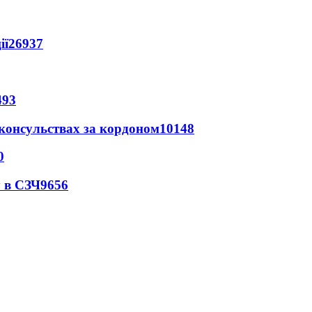
ії
26937
493
 консульствах за кордоном
10148
0
 в СЗЧ
9656