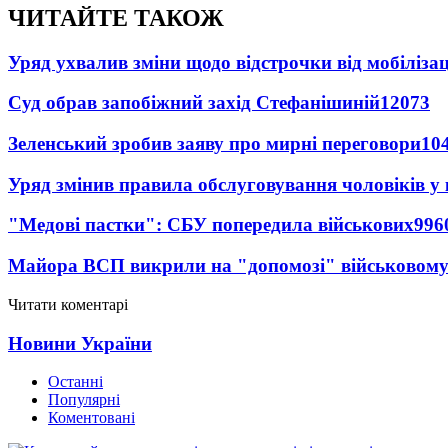
ЧИТАЙТЕ ТАКОЖ
Уряд ухвалив зміни щодо відстрочки від мобілізац
Суд обрав запобіжний захід Стефанішиній
12073
Зеленський зробив заяву про мирні переговори
10
Уряд змінив правила обслуговування чоловіків у
"Медові пастки": СБУ попередила військових
996
Майора ВСП викрили на "допомозі" військовому
Читати коментарі
Новини України
Останні
Популярні
Коментовані