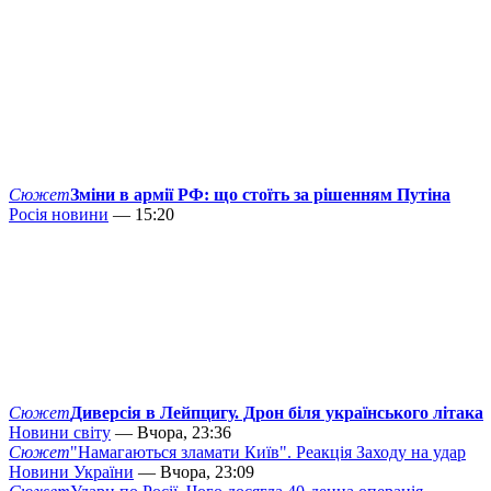
Сюжет
Зміни в армії РФ: що стоїть за рішенням Путіна
Росія новини
— 15:20
Сюжет
Диверсія в Лейпцигу. Дрон біля українського літака
Новини світу
— Вчора, 23:36
Сюжет
"Намагаються зламати Київ". Реакція Заходу на удар
Новини України
— Вчора, 23:09