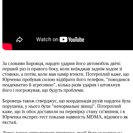
За словами Боровця, нардеп ударив його автомобіль двічі:
перший раз із правого боку, коли виїжджав заднім ходом зі
стоянки, а потім, коли мав намір втекти. Потерпілий каже, що
Юрченко пробував силою відібрати його телефон, "поводився
неадекватно й агресивно", кілька разів ударив і штовхнув
його і погрожував, що будуть проблеми.
Боровець також стверджує, що координація рухів нардепа була
порушена, у нього були "ненормальні зіниці". Потерпілий
каже, що їх обох доставили на перевірку стану сп'яніння, і в
Юрченка експрес-тест показав наявність MDMA, відомого як
екстазі.
Лерос також оприлюднив протокол, який було складено на