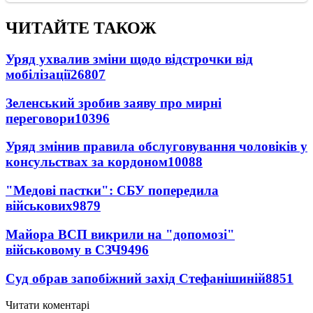
ЧИТАЙТЕ ТАКОЖ
Уряд ухвалив зміни щодо відстрочки від
мобілізації
26807
Зеленський зробив заяву про мирні
переговори
10396
Уряд змінив правила обслуговування чоловіків у
консульствах за кордоном
10088
"Медові пастки": СБУ попередила
військових
9879
Майора ВСП викрили на "допомозі"
військовому в СЗЧ
9496
Суд обрав запобіжний захід Стефанішиній
8851
Читати коментарі