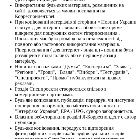
Використання будь-яких матеріалів, розміщених на
сайті, дозволяється за умови посилання на
Корреспондент.net.
При копіюванні матеріалів зі сторінки « Новини України
і світу» , для інтернет - видань - обов'язкове пряме
відкрите для пошукових систем гіперпосилання .
Посилання має бути розміщена в незалежності від
повного або часткового використання матеріалів.
Гіперпосилання ( для інтернет - видань) - повинна бути
розміщена в підзаголовку або в першому абзаці
матеріалу.
Новини з позначками "Думка", "Експертиза", "Заява",
"Регіони", "Гроші", "Влада", "Вибори", "Тест-драйв",
"Спецпроекти", "Промо" публікуються на правах
реклами.
Розділ Спецпроекти створюється спільно з
комерційними партнерами.
Будь яке копіювання, публікація, передрук, чи наступне
поширення інформації, що містить посилання на
"Інтерфакс-Україна", EPA / UPG, суворо забороняється.
Власник веб-сторінки в розділі Я-Корреспондент є автор
публікації.
Будь-яке копіювання, передрук та відтворення
фотографічних творів та/або аудіовізуальних творів