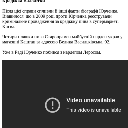
Крадіжка малолітки
Після цієї справи спливли й інші факти біографії Юрченка.
Виявилося, що в 2009 році проти Юрченка реєстрували
кримінальне провадження за крадіжку пива в супермаркеті
Києва.
Чотири пляшки пива Старопрамен майбутній нардеп украв у
магазині Каштан за адресою Велика Васильківська, 92.
Уже в Раді Юрченко побився з нардепом Леросом.