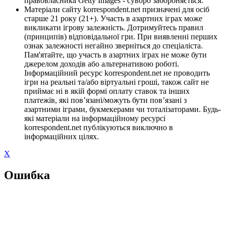
правовласника Getty Images - суворо забороняється.
Матеріали сайту korrespondent.net призначені для осіб
старше 21 року (21+). Участь в азартних іграх може
викликати ігрову залежність. Дотримуйтесь правил
(принципів) відповідальної гри. При виявленні перших
ознак залежності негайно зверніться до спеціаліста.
Пам'ятайте, що участь в азартних іграх не може бути
джерелом доходів або альтернативою роботі.
Інформаційний ресурс korrespondent.net не проводить
ігри на реальні та/або віртуальні гроші, також сайт не
приймає ні в якій формі оплату ставок та інших
платежів, які пов’язані/можуть бути пов’язані з
азартними іграми, букмекерами чи тоталізаторами. Будь-
які матеріали на інформаційному ресурсі
korrespondent.net публікуються виключно в
інформаційних цілях.
X
Ошибка