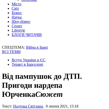
Місто
Світ
Бізнес
Наука
Шоу-бізнес
Спорт
Lifestyle
БЛОГИ ЧИТАЧІВ
СПЕЦТЕМА:
Війна в Ірані
ВСІ ТЕМИ
Вступ України в ЄС
Теракт в Барселоні
Від пампушок до ДТП.
Пригоди нардепа
Юрченка
Сюжет
Текст:
Надтока Світлана
, 9 липня 2021, 15:18