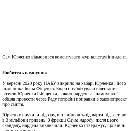
Сам Юрченко відмовився коментувати журналістам інцидент.
Любитель пампушок
У вересні 2020 року НАБУ викрило на хабарі Юрченка і його
помічника Івана Фіщенка. Бюро опублікувало відеозапис
розмов Юрченка і Фіщенка, в яких нардеп за "пампушки"
обіцяв провести через Раду потрібні поправки в законопроект
про сміття.
Юрченку вручили підозру, він вийшов з-під варти під заставу
в 3 мільйони гривень. З фракції
Слуга народу
, після цього
скандалу, нардепа виключили. Юрченко стверджує, що він ні
в чому не винен.