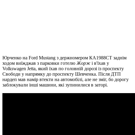
Юрченко на Ford Mustang з держномером КА1988СТ заднім
ходом виїжджав з парковки готелю
Жорж
і в'їхав у
Volkswagen Jetta, який їхав по головній дорозі із проспекту
Свободи у напрямку до проспекту Шевченка. Після ДТП
нардеп мав намір втекти на автомобілі, але не зміг, бо дорогу
заблокували інші машини, які зупинилися в заторі.