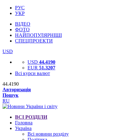
РУС
УКР
ВІДЕО
ФОТО
НАЙПОПУЛЯРНІШІ
СПЕЦПРОЕКТИ
USD
USD
44.4190
EUR
51.3207
Всі курси валют
44.4190
Авторизація
Пошук
RU
ВСІ РОЗДІЛИ
Головна
Україна
Всі новини розділу
Політика