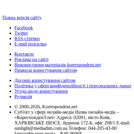
Повна версія сайту
Facebook
Twitter
RSS-стрічки
E-mail розсилка
Контакти
Реклама на сайті
Використання матеріалів korrespondent.net
Правила користування сайтом
Договір користування сайтом
Політика у сфері конфіденційності і персональних даних
Угода щодо користування
Редакція
© 2000-2026, Korrespondent.net
Суб'єкт у сфері онлайн-медіа Назва онлайн-медіа –
«КореспонденТ.net» Адреса: 02091, місто Київ,
ХАРКІВСЬКЕ ШОСЕ, будинок 172-Б, офіс 208/1 E-mail:
sunlight@mediadim.com.ua
Телефон: 044-205-43-00
Ідентифікатор медіа – R40-06068