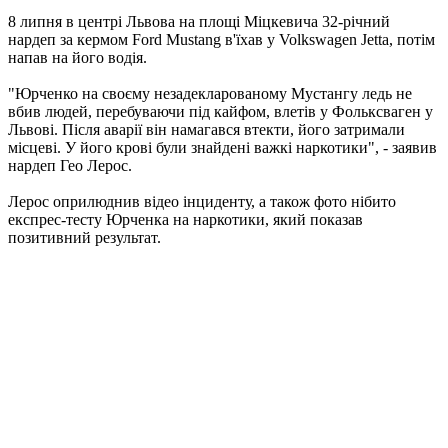
8 липня в центрі Львова на площі Міцкевича 32-річний
нардеп за кермом Ford Mustang в'їхав у Volkswagen Jetta, потім
напав на його водія.
"Юрченко на своєму незадекларованому Мустангу ледь не
вбив людей, перебуваючи під кайфом, влетів у Фольксваген у
Львові. Після аварії він намагався втекти, його затримали
місцеві. У його крові були знайдені важкі наркотики", - заявив
нардеп Гео Лерос.
Лерос оприлюднив відео інциденту, а також фото нібито
експрес-тесту Юрченка на наркотики, який показав
позитивний результат.