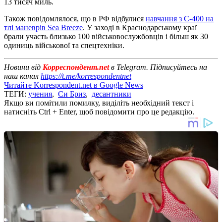
13 тисяч миль.
Також повідомлялося, що в РФ відбулися
навчання з С-400 на
тлі маневрів Sea Breeze
. У заході в Краснодарському краї
брали участь близько 100 військовослужбовців і більш як 30
одиниць військової та спецтехніки.
Новини від
Корреспондент.net
в Telegram. Підписуйтесь на
наш канал
https://t.me/korrespondentnet
Читайте Korrespondent.net в Google News
ТЕГИ:
учения
,
Си Бриз
,
десантники
Якщо ви помітили помилку, виділіть необхідний текст і
натисніть Ctrl + Enter, щоб повідомити про це редакцію.