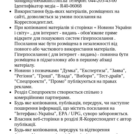
sunlight@mediadim.com.ua
Телефон: 044-205-43-00
Ідентифікатор медіа – R40-06068
Використання будь-яких матеріалів, розміщених на
сайті, дозволяється за умови посилання на
Корреспондент.net.
При копіюванні матеріалів зі сторінки « Новини України
і світу» , для інтернет - видань - обов'язкове пряме
відкрите для пошукових систем гіперпосилання .
Посилання має бути розміщена в незалежності від
повного або часткового використання матеріалів.
Гіперпосилання ( для інтернет - видань) - повинна бути
розміщена в підзаголовку або в першому абзаці
матеріалу.
Новини з позначками "Думка", "Експертиза", "Заява",
"Регіони", "Гроші", "Влада", "Вибори", "Тест-драйв",
"Спецпроекти", "Промо" публікуються на правах
реклами.
Розділ Спецпроекти створюється спільно з
комерційними партнерами.
Будь яке копіювання, публікація, передрук, чи наступне
поширення інформації, що містить посилання на
"Інтерфакс-Україна", EPA / UPG, суворо забороняється.
Власник веб-сторінки в розділі Я-Корреспондент є автор
публікації.
Будь-яке копіювання, передрук та відтворення