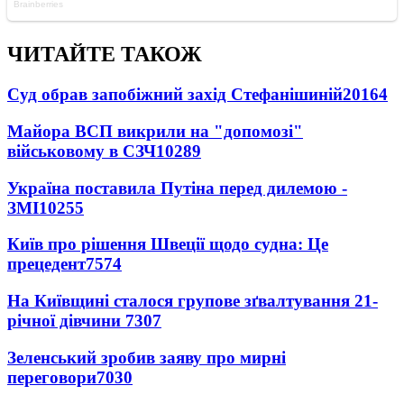
ЧИТАЙТЕ ТАКОЖ
Суд обрав запобіжний захід Стефанішиній
20164
Майора ВСП викрили на "допомозі"
військовому в СЗЧ
10289
Україна поставила Путіна перед дилемою -
ЗМІ
10255
Київ про рішення Швеції щодо судна: Це
прецедент
7574
На Київщині сталося групове зґвалтування 21-
річної дівчини
7307
Зеленський зробив заяву про мирні
переговори
7030