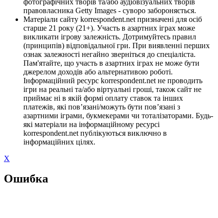
фотографічних творів та/або аудіовізуальних творів
правовласника Getty Images - суворо забороняється.
Матеріали сайту korrespondent.net призначені для осіб
старше 21 року (21+). Участь в азартних іграх може
викликати ігрову залежність. Дотримуйтесь правил
(принципів) відповідальної гри. При виявленні перших
ознак залежності негайно зверніться до спеціаліста.
Пам'ятайте, що участь в азартних іграх не може бути
джерелом доходів або альтернативою роботі.
Інформаційний ресурс korrespondent.net не проводить
ігри на реальні та/або віртуальні гроші, також сайт не
приймає ні в якій формі оплату ставок та інших
платежів, які пов’язані/можуть бути пов’язані з
азартними іграми, букмекерами чи тоталізаторами. Будь-
які матеріали на інформаційному ресурсі
korrespondent.net публікуються виключно в
інформаційних цілях.
X
Ошибка