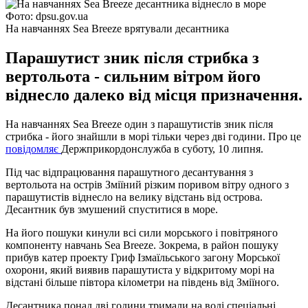
Фото: dpsu.gov.ua
На навчаннях Sea Breeze врятували десантника
Парашутист зник після стрибка з
вертольота - сильним вітром його
віднесло далеко від місця призначення.
На навчаннях Sea Breeze один з парашутистів зник після
стрибка - його знайшли в морі тільки через дві години. Про це
повідомляє
Держприкордонслужба в суботу, 10 липня.
Під час відпрацювання парашутного десантування з
вертольота на острів Зміїний різким поривом вітру одного з
парашутистів віднесло на велику відстань від острова.
Десантник був змушений спуститися в море.
На його пошуки кинули всі сили морського і повітряного
компоненту навчань Sea Breeze. Зокрема, в район пошуку
прибув катер проекту Гриф Ізмаїльського загону Морської
охорони, який виявив парашутиста у відкритому морі на
відстані більше півтора кілометри на південь від Зміїного.
Десантника понад дві години тримали на воді спеціальні