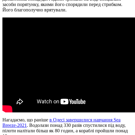
засоби порятунку, якими його спорядили перед стрибком.
Його благополучно врятували.
Нагадаємо, що раніше
в Одесі завершилися навчання Sea
Breeze-2021
. Водолази понад 330 разів спустилися під воду,
пілоти налітали більш як 80 годин, а кораблі пройшли понад