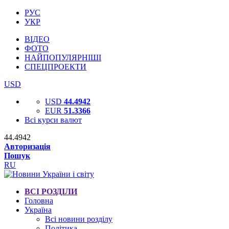
РУС
УКР
ВІДЕО
ФОТО
НАЙПОПУЛЯРНІШІ
СПЕЦПРОЕКТИ
USD
USD
44.4942
EUR
51.3366
Всі курси валют
44.4942
Авторизація
Пошук
RU
ВСІ РОЗДІЛИ
Головна
Україна
Всі новини розділу
Політика