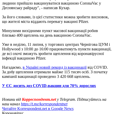
людини прийшло вакцинуватися вакциною CoronaVac у
Деснянську райраду", - написав Кухар.
За його словами, із цієї статистики можна зробити висновок,
що жителі міста віддають перевагу вакцині Pfizer.
Минулими вихідними пункт масової вакцинації робив
близько 400 щеплень на день вакциною CoronaVac.
Уже в неділю, 11 липня, у торгових центрах Чернігова ЦУМ і
Hollywood з 10:00 до 16:00 працюватимуть пункти вакцинації,
де всі охочі зможуть зробити щеплення від коронавірусної
інфекції вакциною Pfizer.
Нагадаємо,
в Україні новий рекорд із вакцинації
від COVID.
За добу щеплення отримали майже 115 тисяч осіб. З початку
кампанії вакцинації проведено 3 420 668 щеплень.
У ЄС досить доз СOVID-вакцин для 70% дорослих
Новини від
Корреспондент.net
у Telegram. Підписуйтесь на
наш канал
https://t.me/korrespondentnet
Читайте Korrespondent.net в Google News
Коронавірус