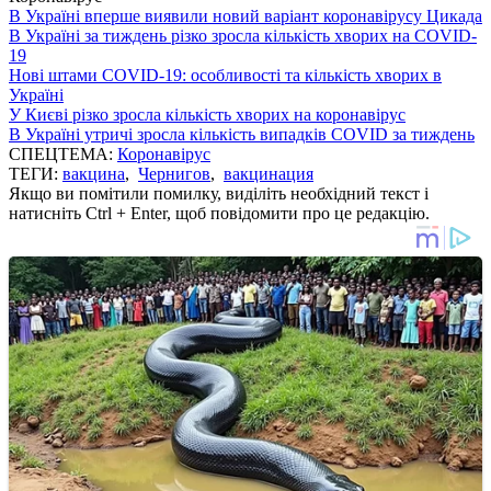
В Україні вперше виявили новий варіант коронавірусу Цикада
В Україні за тиждень різко зросла кількість хворих на COVID-
19
Нові штами COVID-19: особливості та кількість хворих в
Україні
У Києві різко зросла кількість хворих на коронавірус
В Україні утричі зросла кількість випадків COVID за тиждень
СПЕЦТЕМА:
Коронавірус
ТЕГИ:
вакцина
,
Чернигов
,
вакцинация
Якщо ви помітили помилку, виділіть необхідний текст і
натисніть Ctrl + Enter, щоб повідомити про це редакцію.