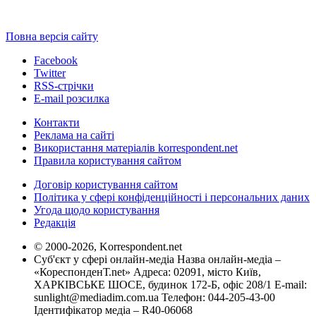
Повна версія сайту
Facebook
Twitter
RSS-стрічки
E-mail розсилка
Контакти
Реклама на сайті
Використання матеріалів korrespondent.net
Правила користування сайтом
Договір користування сайтом
Політика у сфері конфіденційності і персональних даних
Угода щодо користування
Редакція
© 2000-2026, Korrespondent.net
Суб'єкт у сфері онлайн-медіа Назва онлайн-медіа –
«КореспонденТ.net» Адреса: 02091, місто Київ,
ХАРКІВСЬКЕ ШОСЕ, будинок 172-Б, офіс 208/1 E-mail:
sunlight@mediadim.com.ua
Телефон: 044-205-43-00
Ідентифікатор медіа – R40-06068