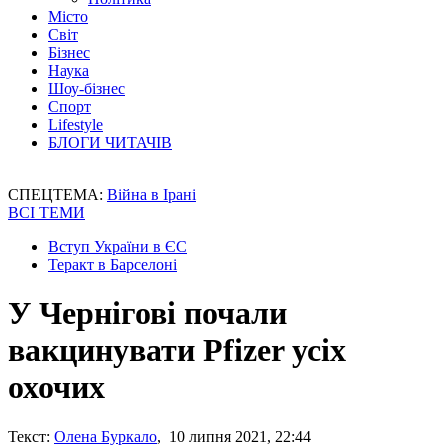
Місто
Світ
Бізнес
Наука
Шоу-бізнес
Спорт
Lifestyle
БЛОГИ ЧИТАЧІВ
СПЕЦТЕМА:
Війна в Ірані
ВСІ ТЕМИ
Вступ України в ЄС
Теракт в Барселоні
У Чернігові почали
вакцинувати Pfizer усіх
охочих
Текст:
Олена Буркало
, 10 липня 2021, 22:44