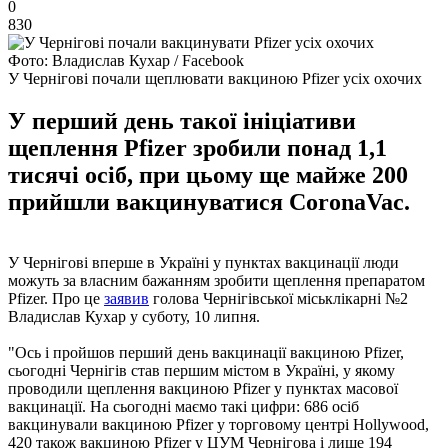
0
830
Фото: Владислав Кухар / Facebook
У Чернігові почали щеплювати вакциною Pfizer усіх охочих
У перший день такої ініціативи
щеплення Pfizer зробили понад 1,1
тисячі осіб, при цьому ще майже 200
прийшли вакцинуватися CoronaVac.
У Чернігові вперше в Україні у пунктах вакцинації люди
можуть за власним бажанням зробити щеплення препаратом
Pfizer. Про це
заявив
голова Чернігівської міськлікарні №2
Владислав Кухар у суботу, 10 липня.
"Ось і пройшов перший день вакцинації вакциною Pfizer,
сьогодні Чернігів став першим містом в Україні, у якому
проводили щеплення вакциною Pfizer у пунктах масової
вакцинації. На сьогодні маємо такі цифри: 686 осіб
вакцинували вакциною Pfizer у торговому центрі Hollywood,
420 також вакциною Pfizer у ЦУМ Чернігова і лише 194