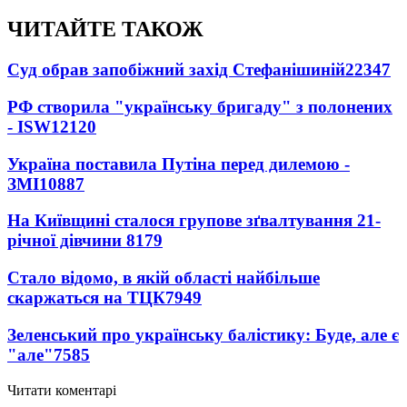
ЧИТАЙТЕ ТАКОЖ
Суд обрав запобіжний захід Стефанішиній
22347
РФ створила "українську бригаду" з полонених
- ISW
12120
Україна поставила Путіна перед дилемою -
ЗМІ
10887
На Київщині сталося групове зґвалтування 21-
річної дівчини
8179
Стало відомо, в якій області найбільше
скаржаться на ТЦК
7949
Зеленський про українську балістику: Буде, але є
"але"
7585
Читати коментарі