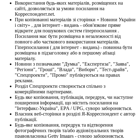
Використання будь-яких матеріалів, розміщених на
сайті, дозволяється за умови посилання на
Корреспондент.net.
При копіюванні матеріалів зі сторінки « Новини України
і світу» , для інтернет - видань - обов'язкове пряме
відкрите для пошукових систем гіперпосилання .
Посилання має бути розміщена в незалежності від
повного або часткового використання матеріалів.
Гіперпосилання ( для інтернет - видань) - повинна бути
розміщена в підзаголовку або в першому абзаці
матеріалу.
Новини з позначками "Думка", "Експертиза", "Заява",
"Регіони", "Гроші", "Влада", "Вибори", "Тест-драйв",
"Спецпроекти", "Промо" публікуються на правах
реклами.
Розділ Спецпроекти створюється спільно з
комерційними партнерами.
Будь яке копіювання, публікація, передрук, чи наступне
поширення інформації, що містить посилання на
"Інтерфакс-Україна", EPA / UPG, суворо забороняється.
Власник веб-сторінки в розділі Я-Корреспондент є автор
публікації.
Будь-яке копіювання, передрук та відтворення
фотографічних творів та/або аудіовізуальних творів
правовласника Getty Images - суворо забороняється.