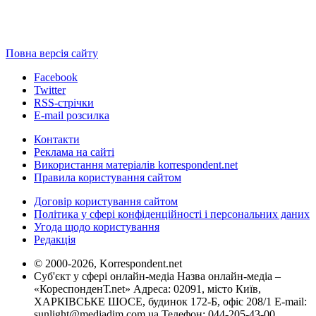
Повна версія сайту
Facebook
Twitter
RSS-стрічки
E-mail розсилка
Контакти
Реклама на сайті
Використання матеріалів korrespondent.net
Правила користування сайтом
Договір користування сайтом
Політика у сфері конфіденційності і персональних даних
Угода щодо користування
Редакція
© 2000-2026, Korrespondent.net
Суб'єкт у сфері онлайн-медіа Назва онлайн-медіа –
«КореспонденТ.net» Адреса: 02091, місто Київ,
ХАРКІВСЬКЕ ШОСЕ, будинок 172-Б, офіс 208/1 E-mail:
sunlight@mediadim.com.ua
Телефон: 044-205-43-00