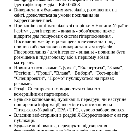
Ідентифікатор медіа – R40-06068
Використання будь-яких матеріалів, розміщених на
сайті, дозволяється за умови посилання на
Корреспондент.net.
При копіюванні матеріалів зі сторінки « Новини України
і світу» , для інтернет - видань - обов'язкове пряме
відкрите для пошукових систем гіперпосилання .
Посилання має бути розміщена в незалежності від
повного або часткового використання матеріалів.
Гіперпосилання ( для інтернет - видань) - повинна бути
розміщена в підзаголовку або в першому абзаці
матеріалу.
Новини з позначками "Думка", "Експертиза", "Заява",
"Регіони", "Гроші", "Влада", "Вибори", "Тест-драйв",
"Спецпроекти", "Промо" публікуються на правах
реклами.
Розділ Спецпроекти створюється спільно з
комерційними партнерами.
Будь яке копіювання, публікація, передрук, чи наступне
поширення інформації, що містить посилання на
"Інтерфакс-Україна", EPA / UPG, суворо забороняється.
Власник веб-сторінки в розділі Я-Корреспондент є автор
публікації.
Будь-яке копіювання, передрук та відтворення
фотографічних творів та/або аудіовізуальних творів