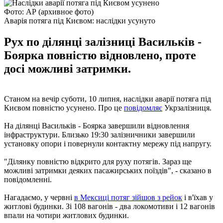
Фото: АР (архивное фото)
Аварія потяга під Києвом: наслідки усунуто
Рух по ділянці залізниці Васильків -
Боярка повністю відновлено, проте
досі можливі затримки.
Станом на вечір суботи, 10 липня, наслідки аварії потяга під
Києвом повністю усунено. Про це
повідомляє
Укрзалізниця.
На ділянці Васильків - Боярка завершили відновлення
інфраструктури. Близько 19:30 залізничники завершили
установку опори і повернули контактну мережу під напругу.
"Ділянку повністю відкрито для руху потягів. Зараз ще
можливі затримки деяких пасажирських поїздів", - сказано в
повідомленні.
Нагадаємо, у червні
в Мексиці потяг зійшов з рейок
і в'їхав у
житлові будинки. Зі 108 вагонів - два локомотиви і 12 вагонів
впали на чотири житлових будинки.