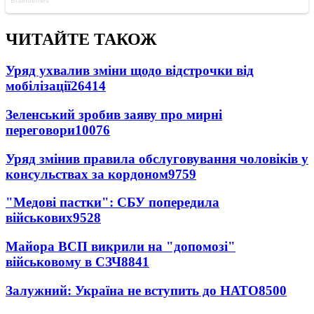
ЧИТАЙТЕ ТАКОЖ
Уряд ухвалив зміни щодо відстрочки від
мобілізації
26414
Зеленський зробив заяву про мирні
переговори
10076
Уряд змінив правила обслуговування чоловіків у
консульствах за кордоном
9759
"Медові пастки": СБУ попередила
військових
9528
Майора ВСП викрили на "допомозі"
військовому в СЗЧ
8841
Залужний: Україна не вступить до НАТО
8500