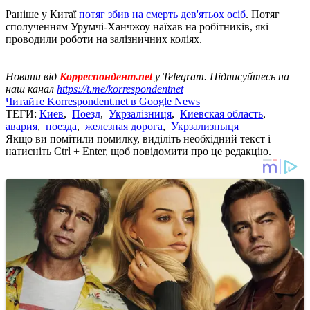
Раніше у Китаї
потяг збив на смерть дев'ятьох осіб
. Потяг
сполученням Урумчі-Ханчжоу наїхав на робітників, які
проводили роботи на залізничних коліях.
Новини від
Корреспондент.net
у Telegram. Підписуйтесь на
наш канал
https://t.me/korrespondentnet
Читайте Korrespondent.net в Google News
ТЕГИ:
Киев
,
Поезд
,
Укрзалізниця
,
Киевская область
,
авария
,
поезда
,
железная дорога
,
Укрзализныця
Якщо ви помітили помилку, виділіть необхідний текст і
натисніть Ctrl + Enter, щоб повідомити про це редакцію.