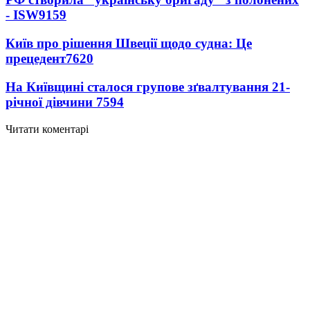
- ISW
9159
Київ про рішення Швеції щодо судна: Це
прецедент
7620
На Київщині сталося групове зґвалтування 21-
річної дівчини
7594
Читати коментарі