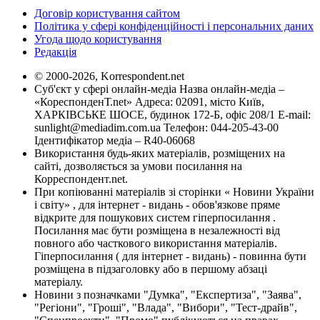
Договір користування сайтом
Політика у сфері конфіденційності і персональних даних
Угода щодо користування
Редакція
© 2000-2026, Korrespondent.net
Суб'єкт у сфері онлайн-медіа Назва онлайн-медіа –
«КореспонденТ.net» Адреса: 02091, місто Київ,
ХАРКІВСЬКЕ ШОСЕ, будинок 172-Б, офіс 208/1 E-mail:
sunlight@mediadim.com.ua
Телефон: 044-205-43-00
Ідентифікатор медіа – R40-06068
Використання будь-яких матеріалів, розміщених на
сайті, дозволяється за умови посилання на
Корреспондент.net.
При копіюванні матеріалів зі сторінки « Новини України
і світу» , для інтернет - видань - обов'язкове пряме
відкрите для пошукових систем гіперпосилання .
Посилання має бути розміщена в незалежності від
повного або часткового використання матеріалів.
Гіперпосилання ( для інтернет - видань) - повинна бути
розміщена в підзаголовку або в першому абзаці
матеріалу.
Новини з позначками "Думка", "Експертиза", "Заява",
"Регіони", "Гроші", "Влада", "Вибори", "Тест-драйв",