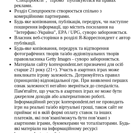
"Спецпроекти", "Промо" публікуються на правах
реклами.
Розділ Спецпроекти створюється спільно з
комерційними партнерами.
Будь яке копіювання, публікація, передрук, чи наступне
поширення інформації, що містить посилання на
"Інтерфакс-Україна", EPA / UPG, суворо забороняється.
Власник веб-сторінки в розділі Я-Корреспондент є автор
публікації.
Будь-яке копіювання, передрук та відтворення
фотографічних творів та/або аудіовізуальних творів
правовласника Getty Images - суворо забороняється.
Матеріали сайту korrespondent.net призначені для осіб
старше 21 року (21+). Участь в азартних іграх може
викликати ігрову залежність. Дотримуйтесь правил
(принципів) відповідальної гри. При виявленні перших
ознак залежності негайно зверніться до спеціаліста.
Пам'ятайте, що участь в азартних іграх не може бути
джерелом доходів або альтернативою роботі.
Інформаційний ресурс korrespondent.net не проводить
ігри на реальні та/або віртуальні гроші, також сайт не
приймає ні в якій формі оплату ставок та інших
платежів, які пов’язані/можуть бути пов’язані з
азартними іграми, букмекерами чи тоталізаторами. Будь-
які матеріали на інформаційному ресурсі