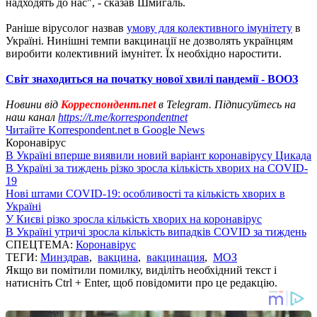
надходять до нас", - сказав Шмигаль.
Раніше вірусолог назвав
умову для колективного імунітету
в
Україні. Нинішні темпи вакцинації не дозволять українцям
виробити колективний імунітет. Їх необхідно наростити.
Світ знаходиться на початку нової хвилі пандемії - ВООЗ
Новини від
Корреспондент.net
в Telegram. Підписуйтесь на
наш канал
https://t.me/korrespondentnet
Читайте Korrespondent.net в Google News
Коронавірус
В Україні вперше виявили новий варіант коронавірусу Цикада
В Україні за тиждень різко зросла кількість хворих на COVID-
19
Нові штами COVID-19: особливості та кількість хворих в
Україні
У Києві різко зросла кількість хворих на коронавірус
В Україні утричі зросла кількість випадків COVID за тиждень
СПЕЦТЕМА:
Коронавірус
ТЕГИ:
Минздрав
,
вакцина
,
вакцинация
,
МОЗ
Якщо ви помітили помилку, виділіть необхідний текст і
натисніть Ctrl + Enter, щоб повідомити про це редакцію.