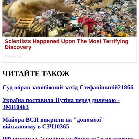
ЧИТАЙТЕ ТАКОЖ
Суд обрав запобіжний захід Стефанішиній
21866
Україна поставила Путіна перед дилемою -
ЗМІ
10463
Майора ВСП викрили на "допомозі"
військовому в СЗЧ
10365
РФ створила "українську бригаду" з полонених