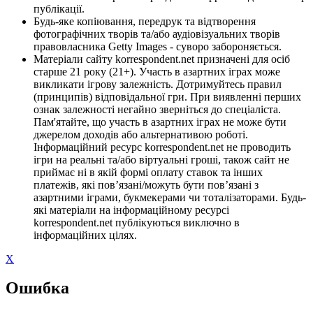
публікації.
Будь-яке копіювання, передрук та відтворення
фотографічних творів та/або аудіовізуальних творів
правовласника Getty Images - суворо забороняється.
Матеріали сайту korrespondent.net призначені для осіб
старше 21 року (21+). Участь в азартних іграх може
викликати ігрову залежність. Дотримуйтесь правил
(принципів) відповідальної гри. При виявленні перших
ознак залежності негайно зверніться до спеціаліста.
Пам'ятайте, що участь в азартних іграх не може бути
джерелом доходів або альтернативою роботі.
Інформаційний ресурс korrespondent.net не проводить
ігри на реальні та/або віртуальні гроші, також сайт не
приймає ні в якій формі оплату ставок та інших
платежів, які пов’язані/можуть бути пов’язані з
азартними іграми, букмекерами чи тоталізаторами. Будь-
які матеріали на інформаційному ресурсі
korrespondent.net публікуються виключно в
інформаційних цілях.
X
Ошибка