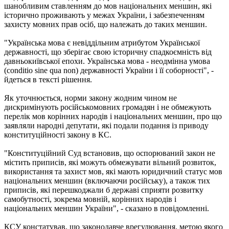
шанобливим ставленням до мов національних меншин, які
історично проживають у межах України, і забезпеченням
захисту мовних прав осіб, що належать до таких меншин.
"Українська мова є невіддільним атрибутом Української
державності, що зберігає свою історичну спадкоємність від
давньокиївської епохи. Українська мова - неодмінна умова
(conditio sine qua non) державності України і її соборності", -
йдеться в тексті рішення.
Як уточнюється, норми закону жодним чином не
дискримінують російськомовних громадян і не обмежують
перелік мов корінних народів і національних меншин, про що
заявляли народні депутати, які подали подання із приводу
конституційності закону в КС.
"Конституційний Суд встановив, що оспорюваний закон не
містить приписів, які можуть обмежувати вільний розвиток,
використання та захист мов, які мають юридичний статус мов
національних меншин (включаючи російську), а також тих
приписів, які перешкоджали б державі сприяти розвитку
самобутності, зокрема мовній, корінних народів і
національних меншин України", - сказано в повідомленні.
КСУ констатував, що законодавче врегулювання, метою якого