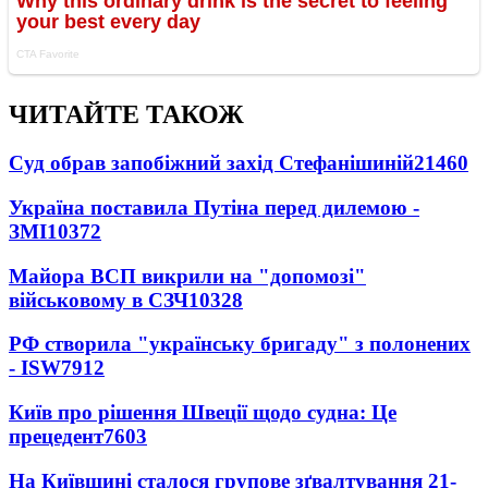
ЧИТАЙТЕ ТАКОЖ
Суд обрав запобіжний захід Стефанішиній
21460
Україна поставила Путіна перед дилемою -
ЗМІ
10372
Майора ВСП викрили на "допомозі"
військовому в СЗЧ
10328
РФ створила "українську бригаду" з полонених
- ISW
7912
Київ про рішення Швеції щодо судна: Це
прецедент
7603
На Київщині сталося групове зґвалтування 21-