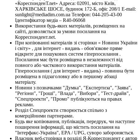
«КореспонденТ.net» Адреса: 02091, місто Київ,
ХАРКІВСЬКЕ ШОСЕ, будинок 172-Б, офіс 208/1 E-mail:
sunlight@mediadim.com.ua
Телефон: 044-205-43-00
Ідентифікатор медіа – R40-06068
Використання будь-яких матеріалів, розміщених на
сайті, дозволяється за умови посилання на
Корреспондент.net.
При копіюванні матеріалів зі сторінки « Новини України
і світу» , для інтернет - видань - обов'язкове пряме
відкрите для пошукових систем гіперпосилання .
Посилання має бути розміщена в незалежності від
повного або часткового використання матеріалів.
Гіперпосилання ( для інтернет - видань) - повинна бути
розміщена в підзаголовку або в першому абзаці
матеріалу.
Новини з позначками "Думка", "Експертиза", "Заява",
"Регіони", "Гроші", "Влада", "Вибори", "Тест-драйв",
"Спецпроекти", "Промо" публікуються на правах
реклами.
Розділ Спецпроекти створюється спільно з
комерційними партнерами.
Будь яке копіювання, публікація, передрук, чи наступне
поширення інформації, що містить посилання на
"Інтерфакс-Україна", EPA / UPG, суворо забороняється.
Власник веб-сторінки в розділі Я-Корреспондент є автор