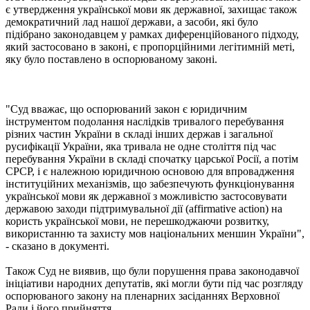
є утвердження української мови як державної, захищає також
демократичний лад нашої держави, а засоби, які було
підібрано законодавцем у рамках диференційованого підходу,
який застосовано в законі, є пропорційними легітимній меті,
яку було поставлено в оспорюваному законі.
"Суд вважає, що оспорюваний закон є юридичним
інструментом подолання наслідків тривалого перебування
різних частин України в складі інших держав і загальної
русифікації України, яка тривала не одне століття під час
перебування України в складі спочатку царської Росії, а потім
СРСР, і є належною юридичною основою для впровадження
інституційних механізмів, що забезпечують функціонування
української мови як державної з можливістю застосовувати
державою заходи підтримувальної дії (affirmative action) на
користь української мови, не перешкоджаючи розвитку,
використанню та захисту мов національних меншин України",
- сказано в документі.
Також Суд не виявив, що були порушення права законодавчої
ініціативи народних депутатів, які могли бути під час розгляду
оспорюваного закону на пленарних засіданнях Верховної
Ради і його прийняття.