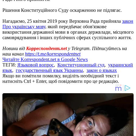
Рішення Конституційного Суду оскарженню не підлягає.
Нагадаємо, 25 квітня 2019 року Верховна Рада прийняла
закон
Про українську мову
, який передбачає обов'язкове
використання державної мови в органах держвлади, місцевого
самоврядування і інших публічних сферах суспільного життя.
Новини від
Корреспондент.net
у Telegram. Підписуйтесь на
наш канал
https://t.me/korrespondentnet
Читайте Korrespondent.net в Google News
ТЕГИ:
Языковой вопрос
,
Конституционный суд
,
украинский
язык
,
государственный язык Украины
,
закон о языках
Якщо ви помітили помилку, виділіть необхідний текст і
натисніть Ctrl + Enter, щоб повідомити про це редакцію.