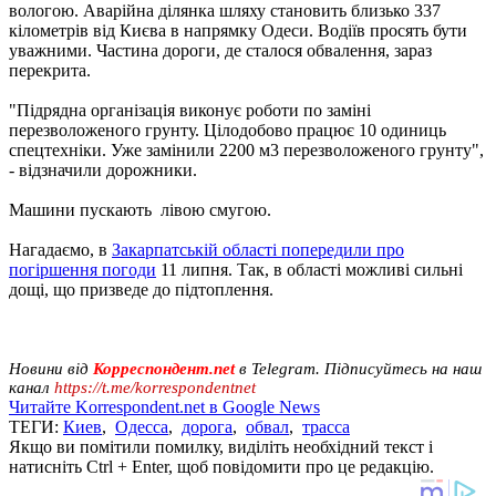
вологою. Аварійна ділянка шляху становить близько 337
кілометрів від Києва в напрямку Одеси. Водіїв просять бути
уважними. Частина дороги, де сталося обвалення, зараз
перекрита.
"Підрядна організація виконує роботи по заміні
перезволоженого грунту. Цілодобово працює 10 одиниць
спецтехніки. Уже замінили 2200 м3 перезволоженого грунту",
- відзначили дорожники.
Машини пускають лівою смугою.
Нагадаємо, в
Закарпатській області попередили про
погіршення погоди
11 липня. Так, в області можливі сильні
дощі, що призведе до підтоплення.
Новини від
Корреспондент.net
в Telegram. Підписуйтесь на наш
канал
https://t.me/korrespondentnet
Читайте Korrespondent.net в Google News
ТЕГИ:
Киев
,
Одесса
,
дорога
,
обвал
,
трасса
Якщо ви помітили помилку, виділіть необхідний текст і
натисніть Ctrl + Enter, щоб повідомити про це редакцію.