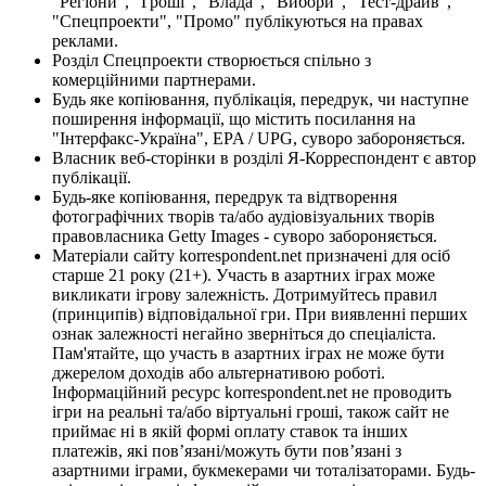
"Регіони", "Гроші", "Влада", "Вибори", "Тест-драйв",
"Спецпроекти", "Промо" публікуються на правах
реклами.
Розділ Спецпроекти створюється спільно з
комерційними партнерами.
Будь яке копіювання, публікація, передрук, чи наступне
поширення інформації, що містить посилання на
"Інтерфакс-Україна", EPA / UPG, суворо забороняється.
Власник веб-сторінки в розділі Я-Корреспондент є автор
публікації.
Будь-яке копіювання, передрук та відтворення
фотографічних творів та/або аудіовізуальних творів
правовласника Getty Images - суворо забороняється.
Матеріали сайту korrespondent.net призначені для осіб
старше 21 року (21+). Участь в азартних іграх може
викликати ігрову залежність. Дотримуйтесь правил
(принципів) відповідальної гри. При виявленні перших
ознак залежності негайно зверніться до спеціаліста.
Пам'ятайте, що участь в азартних іграх не може бути
джерелом доходів або альтернативою роботі.
Інформаційний ресурс korrespondent.net не проводить
ігри на реальні та/або віртуальні гроші, також сайт не
приймає ні в якій формі оплату ставок та інших
платежів, які пов’язані/можуть бути пов’язані з
азартними іграми, букмекерами чи тоталізаторами. Будь-