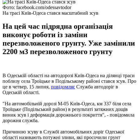
Фото: facebook.com/odessavtodor
На трасі Київ-Одеса стався масштабний зсув
На цей час підрядна організація
виконує роботи із заміни
перезволоженого грунту. Уже замінили
2200 м3 перезволоженого грунту
В Одеській області на автодорозі Київ-Одеса на ділянці траси
поблизу села Троїцьке в Подільському районі стався зсув. Про
це в четвер, 15 липня,
повідомляє
Служба автодоріг в
Одеській області.
"На автомобільній дорозі М-05 Київ-Одеса, км 337 біля села
Троїцьке (Подільський район) в результаті затяжних дощів
виник зсув і деформація дорожнього покриття", - повідомила
дорожня служба.
Причиною зсуву в Службі автомобільних доріг Одеської
області називають потужні зливи, які просочили грунт