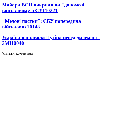
Майора ВСП викрили на "допомозі"
військовому в СЗЧ
10221
"Медові пастки": СБУ попередила
військових
10148
Україна поставила Путіна перед дилемою -
ЗМІ
10040
Читати коментарі