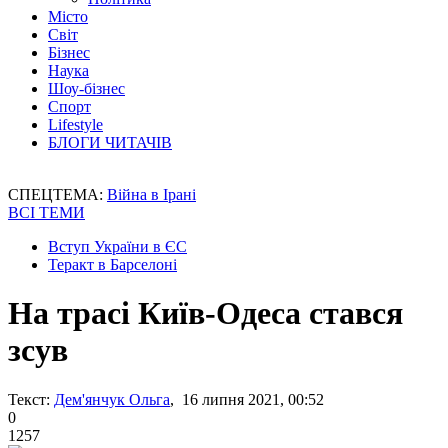
Місто
Світ
Бізнес
Наука
Шоу-бізнес
Спорт
Lifestyle
БЛОГИ ЧИТАЧІВ
СПЕЦТЕМА:
Війна в Ірані
ВСІ ТЕМИ
Вступ України в ЄС
Теракт в Барселоні
На трасі Київ-Одеса стався
зсув
Текст:
Дем'янчук Ольга
, 16 липня 2021, 00:52
0
1257