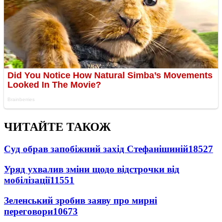
ЧИТАЙТЕ ТАКОЖ
Суд обрав запобіжний захід Стефанішиній
18527
Уряд ухвалив зміни щодо відстрочки від
мобілізації
11551
Зеленський зробив заяву про мирні
переговори
10673