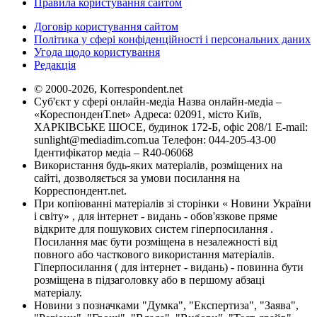
Правила користування сайтом
Договір користування сайтом
Політика у сфері конфіденційності і персональних даних
Угода щодо користування
Редакція
© 2000-2026, Korrespondent.net
Суб'єкт у сфері онлайн-медіа Назва онлайн-медіа –
«КореспонденТ.net» Адреса: 02091, місто Київ,
ХАРКІВСЬКЕ ШОСЕ, будинок 172-Б, офіс 208/1 E-mail:
sunlight@mediadim.com.ua
Телефон: 044-205-43-00
Ідентифікатор медіа – R40-06068
Використання будь-яких матеріалів, розміщених на
сайті, дозволяється за умови посилання на
Корреспондент.net.
При копіюванні матеріалів зі сторінки « Новини України
і світу» , для інтернет - видань - обов'язкове пряме
відкрите для пошукових систем гіперпосилання .
Посилання має бути розміщена в незалежності від
повного або часткового використання матеріалів.
Гіперпосилання ( для інтернет - видань) - повинна бути
розміщена в підзаголовку або в першому абзаці
матеріалу.
Новини з позначками "Думка", "Експертиза", "Заява",