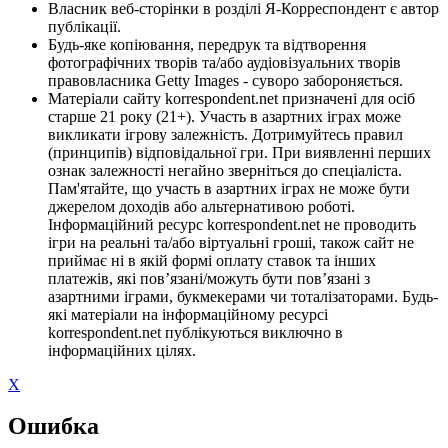
Власник веб-сторінки в розділі Я-Корреспондент є автор
публікації.
Будь-яке копіювання, передрук та відтворення
фотографічних творів та/або аудіовізуальних творів
правовласника Getty Images - суворо забороняється.
Матеріали сайту korrespondent.net призначені для осіб
старше 21 року (21+). Участь в азартних іграх може
викликати ігрову залежність. Дотримуйтесь правил
(принципів) відповідальної гри. При виявленні перших
ознак залежності негайно зверніться до спеціаліста.
Пам'ятайте, що участь в азартних іграх не може бути
джерелом доходів або альтернативою роботі.
Інформаційний ресурс korrespondent.net не проводить
ігри на реальні та/або віртуальні гроші, також сайт не
приймає ні в якій формі оплату ставок та інших
платежів, які пов’язані/можуть бути пов’язані з
азартними іграми, букмекерами чи тоталізаторами. Будь-
які матеріали на інформаційному ресурсі
korrespondent.net публікуються виключно в
інформаційних цілях.
X
Ошибка