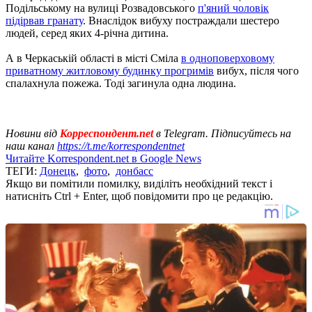
Подільському на вулиці Розвадовського
п'яний чоловік
підірвав гранату
. Внаслідок вибуху постраждали шестеро
людей, серед яких 4-річна дитина.
А в Черкаській області в місті Сміла
в одноповерховому
приватному житловому будинку прогримів
вибух, після чого
спалахнула пожежа. Тоді загинула одна людина.
Новини від
Корреспондент.net
в Telegram. Підписуйтесь на
наш канал
https://t.me/korrespondentnet
Читайте Korrespondent.net в Google News
ТЕГИ:
Донецк
,
фото
,
донбасс
Якщо ви помітили помилку, виділіть необхідний текст і
натисніть Ctrl + Enter, щоб повідомити про це редакцію.