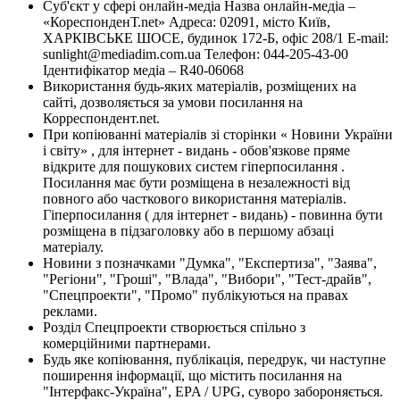
Суб'єкт у сфері онлайн-медіа Назва онлайн-медіа –
«КореспонденТ.net» Адреса: 02091, місто Київ,
ХАРКІВСЬКЕ ШОСЕ, будинок 172-Б, офіс 208/1 E-mail:
sunlight@mediadim.com.ua
Телефон: 044-205-43-00
Ідентифікатор медіа – R40-06068
Використання будь-яких матеріалів, розміщених на
сайті, дозволяється за умови посилання на
Корреспондент.net.
При копіюванні матеріалів зі сторінки « Новини України
і світу» , для інтернет - видань - обов'язкове пряме
відкрите для пошукових систем гіперпосилання .
Посилання має бути розміщена в незалежності від
повного або часткового використання матеріалів.
Гіперпосилання ( для інтернет - видань) - повинна бути
розміщена в підзаголовку або в першому абзаці
матеріалу.
Новини з позначками "Думка", "Експертиза", "Заява",
"Регіони", "Гроші", "Влада", "Вибори", "Тест-драйв",
"Спецпроекти", "Промо" публікуються на правах
реклами.
Розділ Спецпроекти створюється спільно з
комерційними партнерами.
Будь яке копіювання, публікація, передрук, чи наступне
поширення інформації, що містить посилання на
"Інтерфакс-Україна", EPA / UPG, суворо забороняється.