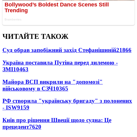
ЧИТАЙТЕ ТАКОЖ
Суд обрав запобіжний захід Стефанішиній
21866
Україна поставила Путіна перед дилемою -
ЗМІ
10463
Майора ВСП викрили на "допомозі"
військовому в СЗЧ
10365
РФ створила "українську бригаду" з полонених
- ISW
9159
Київ про рішення Швеції щодо судна: Це
прецедент
7620