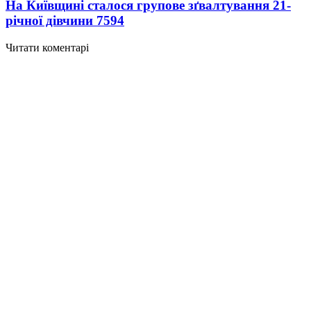
На Київщині сталося групове зґвалтування 21-
річної дівчини
7594
Читати коментарі