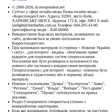
© 2000-2026, Korrespondent.net
Суб'єкт у сфері онлайн-медіа Назва онлайн-медіа –
«КореспонденТ.net» Адреса: 02091, місто Київ,
ХАРКІВСЬКЕ ШОСЕ, будинок 172-Б, офіс 208/1 E-mail:
sunlight@mediadim.com.ua
Телефон: 044-205-43-00
Ідентифікатор медіа – R40-06068
Використання будь-яких матеріалів, розміщених на
сайті, дозволяється за умови посилання на
Корреспондент.net.
При копіюванні матеріалів зі сторінки « Новини України
і світу» , для інтернет - видань - обов'язкове пряме
відкрите для пошукових систем гіперпосилання .
Посилання має бути розміщена в незалежності від
повного або часткового використання матеріалів.
Гіперпосилання ( для інтернет - видань) - повинна бути
розміщена в підзаголовку або в першому абзаці
матеріалу.
Новини з позначками "Думка", "Експертиза", "Заява",
"Регіони", "Гроші", "Влада", "Вибори", "Тест-драйв",
"Спецпроекти", "Промо" публікуються на правах
реклами.
Розділ Спецпроекти створюється спільно з
комерційними партнерами.
Будь яке копіювання, публікація, передрук, чи наступне