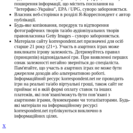
поширення інформації, що містить посилання на
"Інтерфакс-Україна", EPA / UPG, суворо забороняється.
Власник веб-сторінки в розділі Я-Корреспондент є автор
публікації.
Будь-яке копіювання, передрук та відтворення
фотографічних творів та/або аудіовізуальних творів
правовласника Getty Images - суворо забороняється.
Матеріали сайту korrespondent.net призначені для осіб
старше 21 року (21+). Участь в азартних іграх може
викликати ігрову залежність. Дотримуйтесь правил
(принципів) відповідальної гри. При виявленні перших
ознак залежності негайно зверніться до спеціаліста.
Пам'ятайте, що участь в азартних іграх не може бути
джерелом доходів або альтернативою роботі.
Інформаційний ресурс korrespondent.net не проводить
ігри на реальні та/або віртуальні гроші, також сайт не
приймає ні в якій формі оплату ставок та інших
платежів, які пов’язані/можуть бути пов’язані з
азартними іграми, букмекерами чи тоталізаторами. Будь-
які матеріали на інформаційному ресурсі
korrespondent.net публікуються виключно в
інформаційних цілях.
X