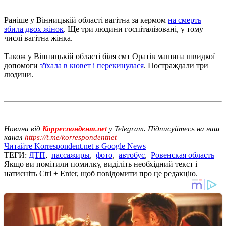
Раніше у Вінницькій області вагітна за кермом
на смерть
збила двох жінок
. Ще три людини госпіталізовані, у тому
числі вагітна жінка.
Також у Вінницькій області біля смт Оратів машина швидкої
допомоги
з'їхала в кювет і перекинулася
. Постраждали три
людини.
Новини від
Корреспондент.net
у Telegram. Підписуйтесь на наш
канал
https://t.me/korrespondentnet
Читайте Korrespondent.net в Google News
ТЕГИ:
ДТП
,
пассажиры
,
фото
,
автобус
,
Ровенская область
Якщо ви помітили помилку, виділіть необхідний текст і
натисніть Ctrl + Enter, щоб повідомити про це редакцію.