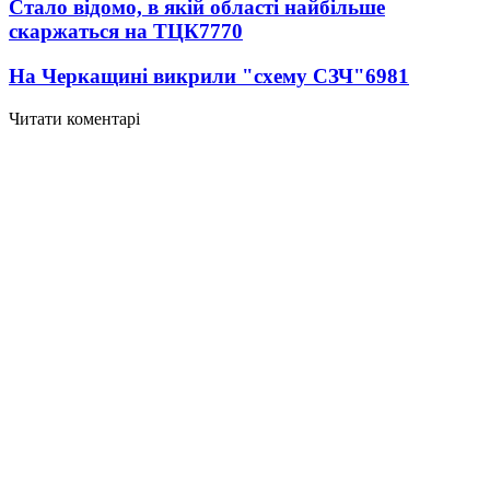
Стало відомо, в якій області найбільше
скаржаться на ТЦК
7770
На Черкащині викрили "схему СЗЧ"
6981
Читати коментарі