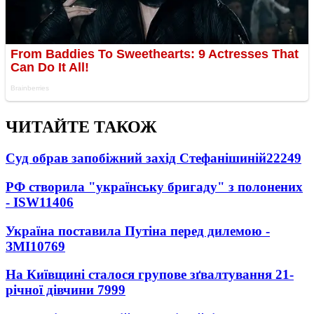
ЧИТАЙТЕ ТАКОЖ
Суд обрав запобіжний захід Стефанішиній
22249
РФ створила "українську бригаду" з полонених
- ISW
11406
Україна поставила Путіна перед дилемою -
ЗМІ
10769
На Київщині сталося групове зґвалтування 21-
річної дівчини
7999