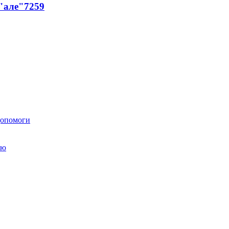
 "але"
7259
 допомоги
ою