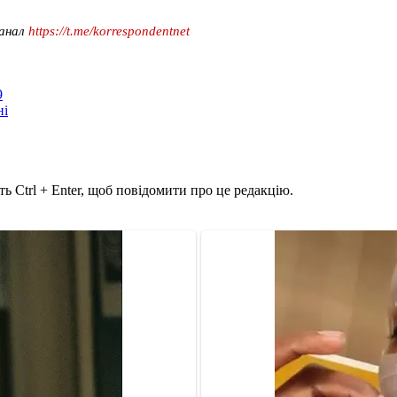
канал
https://t.me/korrespondentnet
9
ні
ь Ctrl + Enter, щоб повідомити про це редакцію.