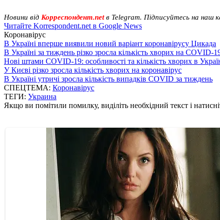
Новини від
Корреспондент.net
в Telegram. Підписуйтесь на наш 
Читайте Korrespondent.net в Google News
Коронавірус
В Україні вперше виявили новий варіант коронавірусу Цикада
В Україні за тиждень різко зросла кількість хворих на COVID-1
Нові штами COVID-19: особливості та кількість хворих в Украї
У Києві різко зросла кількість хворих на коронавірус
В Україні утричі зросла кількість випадків COVID за тиждень
СПЕЦТЕМА:
Коронавірус
ТЕГИ:
Украина
Якщо ви помітили помилку, виділіть необхідний текст і натисніт