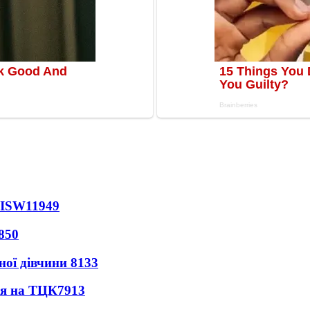
 ISW
11949
850
ної дівчини
8133
ся на ТЦК
7913