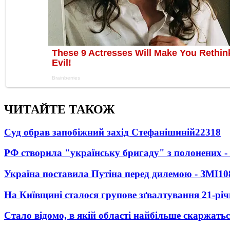
ЧИТАЙТЕ ТАКОЖ
Суд обрав запобіжний захід Стефанішиній
22318
РФ створила "українську бригаду" з полонених -
Україна поставила Путіна перед дилемою - ЗМІ
10
На Київщині сталося групове зґвалтування 21-річ
Стало відомо, в якій області найбільше скаржать