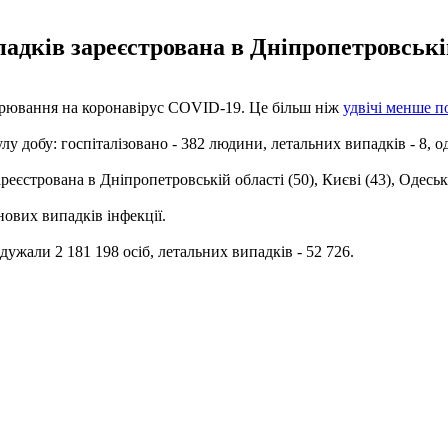
дків зареєстрована в Дніпропетровській
ворювання на коронавірус COVID-19. Це більш ніж
удвічі менше п
улу добу: госпіталізовано - 382 людини, летальних випадків - 8, о
єстрована в Дніпропетровській області (50), Києві (43), Одеській
нових випадків інфекції.
одужали 2 181 198 осіб, летальних випадків - 52 726.