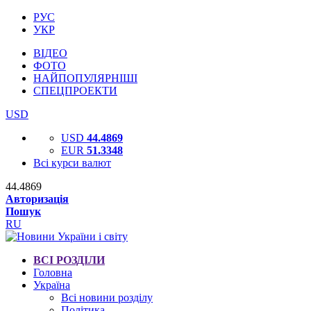
РУС
УКР
ВІДЕО
ФОТО
НАЙПОПУЛЯРНІШІ
СПЕЦПРОЕКТИ
USD
USD
44.4869
EUR
51.3348
Всі курси валют
44.4869
Авторизація
Пошук
RU
ВСІ РОЗДІЛИ
Головна
Україна
Всі новини розділу
Політика