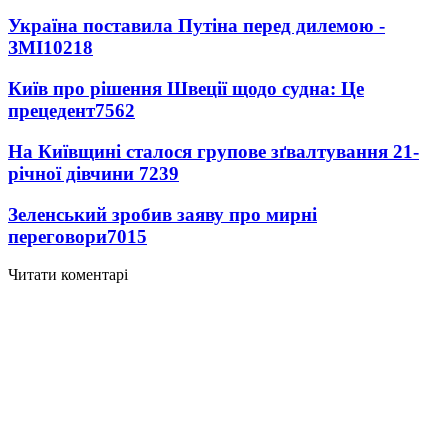
Україна поставила Путіна перед дилемою -
ЗМІ
10218
Київ про рішення Швеції щодо судна: Це
прецедент
7562
На Київщині сталося групове зґвалтування 21-
річної дівчини
7239
Зеленський зробив заяву про мирні
переговори
7015
Читати коментарі