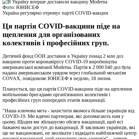
Фото: ЮНИСЕФ
Україна регулярно отримує партії COVID-вакцин
Ця партія COVID-вакцини піде на
щеплення для організованих
колективів і професійних груп.
Дитячий фонд ООН доставив в Україну понад 2 млн доз
вакцини проти коронавірусу COVID-19 виробництва
американської компанії Moderna. Партія в 2 000 040 доз була
надана американським урядом через глобальний механізм
COVAX, повідомляє ЮНІСЕФ в неділю, 18 липня.
Планується, що ця партія COVID-вакцини піде на щеплення
мобільними бригадами організованих колективів і
професійних груп попередніх етапів вакцинації.
"Наша ключова мета - захистити якомога більше українців від
COVID-19. Ми вдячні партнерам, які допомагають нам у
цьому. Щодня ми збільшуємо обсяги вакцинації, щоб всі
бажаючі мали доступ до вакцинації. Я закликаю українців, які
ще не вакциновані, не зволікати і відвідати найближчий центр
масової вакцинації, щоб захистити своє здоров'я", - заявив