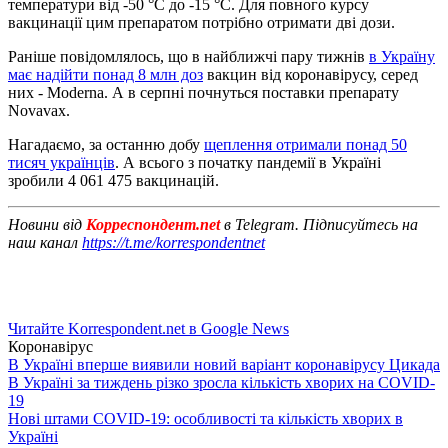
температури від -50 °C до -15 °C. Для повного курсу
вакцинації цим препаратом потрібно отримати дві дози.
Раніше повідомлялось, що в найближчі пару тижнів
в Україну
має надійти понад 8 млн доз
вакцин від коронавірусу, серед
них - Moderna. А в серпні почнуться поставки препарату
Novavax.
Нагадаємо, за останню добу
щеплення отримали понад 50
тисяч українців
. А всього з початку пандемії в Україні
зробили 4 061 475 вакцинацій.
Новини від
Корреспондент.net
в Telegram. Підписуйтесь на
наш канал
https://t.me/korrespondentnet
Читайте Korrespondent.net в Google News
Коронавірус
В Україні вперше виявили новий варіант коронавірусу Цикада
В Україні за тиждень різко зросла кількість хворих на COVID-
19
Нові штами COVID-19: особливості та кількість хворих в
Україні