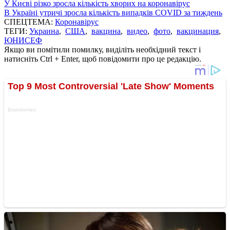
У Києві різко зросла кількість хворих на коронавірус
В Україні утричі зросла кількість випадків COVID за тиждень
СПЕЦТЕМА:
Коронавірус
ТЕГИ:
Украина
,
США
,
вакцина
,
видео
,
фото
,
вакцинация
,
ЮНИСЕФ
Якщо ви помітили помилку, виділіть необхідний текст і
натисніть Ctrl + Enter, щоб повідомити про це редакцію.