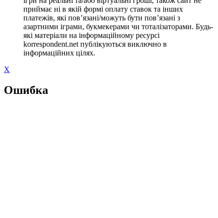
ігри на реальні та/або віртуальні гроші, також сайт не
приймає ні в якій формі оплату ставок та інших
платежів, які пов’язані/можуть бути пов’язані з
азартними іграми, букмекерами чи тоталізаторами. Будь-
які матеріали на інформаційному ресурсі
korrespondent.net публікуються виключно в
інформаційних цілях.
X
Ошибка