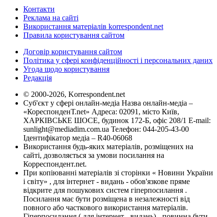
Контакти
Реклама на сайті
Використання матеріалів korrespondent.net
Правила користування сайтом
Договір користування сайтом
Політика у сфері конфіденційності і персональних даних
Угода щодо користування
Редакція
© 2000-2026, Korrespondent.net
Суб'єкт у сфері онлайн-медіа Назва онлайн-медіа –
«КореспонденТ.net» Адреса: 02091, місто Київ,
ХАРКІВСЬКЕ ШОСЕ, будинок 172-Б, офіс 208/1 E-mail:
sunlight@mediadim.com.ua
Телефон: 044-205-43-00
Ідентифікатор медіа – R40-06068
Використання будь-яких матеріалів, розміщених на
сайті, дозволяється за умови посилання на
Корреспондент.net.
При копіюванні матеріалів зі сторінки « Новини України
і світу» , для інтернет - видань - обов'язкове пряме
відкрите для пошукових систем гіперпосилання .
Посилання має бути розміщена в незалежності від
повного або часткового використання матеріалів.
Гіперпосилання ( для інтернет - видань) - повинна бути