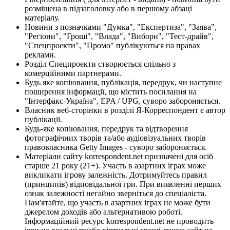
розміщена в підзаголовку або в першому абзаці
матеріалу.
Новини з позначками "Думка", "Експертиза", "Заява",
"Регіони", "Гроші", "Влада", "Вибори", "Тест-драйв",
"Спецпроекти", "Промо" публікуються на правах
реклами.
Розділ Спецпроекти створюється спільно з
комерційними партнерами.
Будь яке копіювання, публікація, передрук, чи наступне
поширення інформації, що містить посилання на
"Інтерфакс-Україна", EPA / UPG, суворо забороняється.
Власник веб-сторінки в розділі Я-Корреспондент є автор
публікації.
Будь-яке копіювання, передрук та відтворення
фотографічних творів та/або аудіовізуальних творів
правовласника Getty Images - суворо забороняється.
Матеріали сайту korrespondent.net призначені для осіб
старше 21 року (21+). Участь в азартних іграх може
викликати ігрову залежність. Дотримуйтесь правил
(принципів) відповідальної гри. При виявленні перших
ознак залежності негайно зверніться до спеціаліста.
Пам'ятайте, що участь в азартних іграх не може бути
джерелом доходів або альтернативою роботі.
Інформаційний ресурс korrespondent.net не проводить