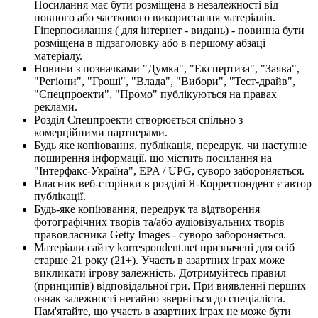
Посилання має бути розміщена в незалежності від
повного або часткового використання матеріалів.
Гіперпосилання ( для інтернет - видань) - повинна бути
розміщена в підзаголовку або в першому абзаці
матеріалу.
Новини з позначками "Думка", "Експертиза", "Заява",
"Регіони", "Гроші", "Влада", "Вибори", "Тест-драйв",
"Спецпроекти", "Промо" публікуються на правах
реклами.
Розділ Спецпроекти створюється спільно з
комерційними партнерами.
Будь яке копіювання, публікація, передрук, чи наступне
поширення інформації, що містить посилання на
"Інтерфакс-Україна", EPA / UPG, суворо забороняється.
Власник веб-сторінки в розділі Я-Корреспондент є автор
публікації.
Будь-яке копіювання, передрук та відтворення
фотографічних творів та/або аудіовізуальних творів
правовласника Getty Images - суворо забороняється.
Матеріали сайту korrespondent.net призначені для осіб
старше 21 року (21+). Участь в азартних іграх може
викликати ігрову залежність. Дотримуйтесь правил
(принципів) відповідальної гри. При виявленні перших
ознак залежності негайно зверніться до спеціаліста.
Пам'ятайте, що участь в азартних іграх не може бути