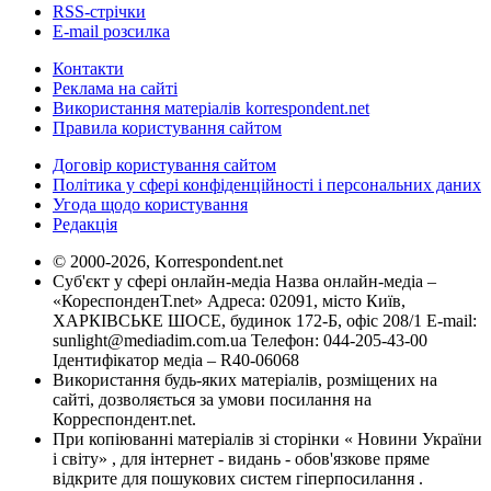
RSS-стрічки
E-mail розсилка
Контакти
Реклама на сайті
Використання матеріалів korrespondent.net
Правила користування сайтом
Договір користування сайтом
Політика у сфері конфіденційності і персональних даних
Угода щодо користування
Редакція
© 2000-2026, Korrespondent.net
Суб'єкт у сфері онлайн-медіа Назва онлайн-медіа –
«КореспонденТ.net» Адреса: 02091, місто Київ,
ХАРКІВСЬКЕ ШОСЕ, будинок 172-Б, офіс 208/1 E-mail:
sunlight@mediadim.com.ua
Телефон: 044-205-43-00
Ідентифікатор медіа – R40-06068
Використання будь-яких матеріалів, розміщених на
сайті, дозволяється за умови посилання на
Корреспондент.net.
При копіюванні матеріалів зі сторінки « Новини України
і світу» , для інтернет - видань - обов'язкове пряме
відкрите для пошукових систем гіперпосилання .