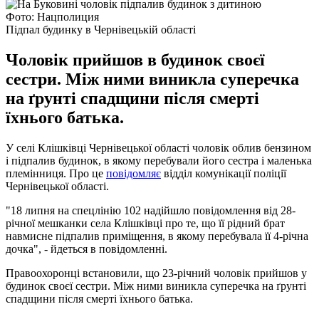
Фото: Нацполиция
Підпал будинку в Чернівецькій області
Чоловік прийшов в будинок своєї
сестри. Між ними виникла суперечка
на ґрунті спадщини після смерті
їхнього батька.
У селі Клішківці Чернівецької області чоловік облив бензином
і підпалив будинок, в якому перебували його сестра і маленька
племінниця. Про це
повідомляє
відділ комунікації поліції
Чернівецької області.
"18 липня на спецлінію 102 надійшло повідомлення від 28-
річної мешканки села Клішківці про те, що її рідний брат
навмисне підпалив приміщення, в якому перебувала її 4-річна
дочка", - йдеться в повідомленні.
Правоохоронці встановили, що 23-річний чоловік прийшов у
будинок своєї сестри. Між ними виникла суперечка на ґрунті
спадщини після смерті їхнього батька.