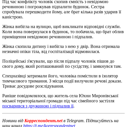
Під час конфлікту чоловік схопив ємність з невідомою
речовиною і погрожував підпалити будинок. Сестра
спробувала перешкодити йому, але брат кілька разів ударив її
каністрою.
Жінка вибігла на вулицю, щоб викликати відповідні служби.
Коли вона повернулася в будинок, то побачила, що брат облив
приміщення невідомою речовиною і підпалив.
Жінка схопила дитину і вибігла з нею у двір. Вона отримала
незначні опіки тіла, від госпіталізації відмовилася.
Поліцейські з'ясували, що після підпалу чоловік пішов до
свого дому, який розташований по сусідству, і замкнувся там.
Спецназівці затримали його, чоловіка помістили в ізолятор
тимчасового тримання. З місця події вилучили речові докази.
Триває досудове розслідування.
Раніше повідомлялося, що житель села Юхни Миронівської
міської територіальної громади під час сімейного застілля
посварився з дружиною і підпалив її
.
Новини від
Корреспондент.net
в Telegram. Підписуйтесь на
наш канал
https://t.me/korrespondentnet