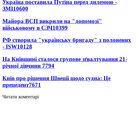
Україна поставила Путіна перед дилемою -
ЗМІ
10600
Майора ВСП викрили на "допомозі"
військовому в СЗЧ
10399
РФ створила "українську бригаду" з полонених
- ISW
10128
На Київщині сталося групове зґвалтування 21-
річної дівчини
7794
Київ про рішення Швеції щодо судна: Це
прецедент
7671
Читати коментарі