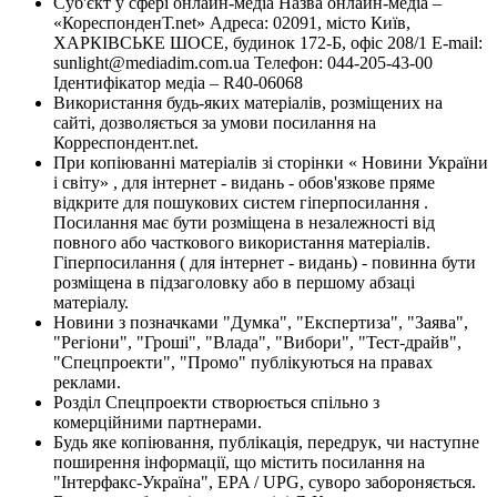
Суб'єкт у сфері онлайн-медіа Назва онлайн-медіа –
«КореспонденТ.net» Адреса: 02091, місто Київ,
ХАРКІВСЬКЕ ШОСЕ, будинок 172-Б, офіс 208/1 E-mail:
sunlight@mediadim.com.ua
Телефон: 044-205-43-00
Ідентифікатор медіа – R40-06068
Використання будь-яких матеріалів, розміщених на
сайті, дозволяється за умови посилання на
Корреспондент.net.
При копіюванні матеріалів зі сторінки « Новини України
і світу» , для інтернет - видань - обов'язкове пряме
відкрите для пошукових систем гіперпосилання .
Посилання має бути розміщена в незалежності від
повного або часткового використання матеріалів.
Гіперпосилання ( для інтернет - видань) - повинна бути
розміщена в підзаголовку або в першому абзаці
матеріалу.
Новини з позначками "Думка", "Експертиза", "Заява",
"Регіони", "Гроші", "Влада", "Вибори", "Тест-драйв",
"Спецпроекти", "Промо" публікуються на правах
реклами.
Розділ Спецпроекти створюється спільно з
комерційними партнерами.
Будь яке копіювання, публікація, передрук, чи наступне
поширення інформації, що містить посилання на
"Інтерфакс-Україна", EPA / UPG, суворо забороняється.