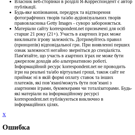
Власник веб-сторінки в розділі Я-Корреспондент є автор
публікації.
Будь-яке копіювання, передрук та відтворення
фотографічних творів та/або аудіовізуальних творів
правовласника Getty Images - суворо забороняється.
Матеріали сайту korrespondent.net призначені для осіб
старше 21 року (21+). Участь в азартних іграх може
викликати ігрову залежність. Дотримуйтесь правил
(принципів) відповідальної гри. При виявленні перших
ознак залежності негайно зверніться до спеціаліста.
Пам'ятайте, що участь в азартних іграх не може бути
джерелом доходів або альтернативою роботі.
Інформаційний ресурс korrespondent.net не проводить
ігри на реальні та/або віртуальні гроші, також сайт не
приймає ні в якій формі оплату ставок та інших
платежів, які пов’язані/можуть бути пов’язані з
азартними іграми, букмекерами чи тоталізаторами. Будь-
які матеріали на інформаційному ресурсі
korrespondent.net публікуються виключно в
інформаційних цілях.
X
Ошибка