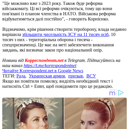
"Це можливо вже з 2023 року. Також буде реформа
військкомату. Ці всі реформи очікуються, тому що вони
пов'язані із планом членства в НАТО. Військова реформа
відбуватиметься далі постійно", - говорить Корнієнко.
Відзначимо, крім рішення створити тероборону, влада недавно
вирішила
збільшити чисельність ЗСУ на 11 тисяч осіб
, 10
тисяч з них - територіальна оборона і тисяча -
спецпризначенці. Це має на меті забезпечити виконання
завдань, які визначає закон про національний опір.
Новини від
Корреспондент.net
в Telegram. Підписуйтесь на
наш канал
https://t.me/korrespondentnet
Читайте Korrespondent.net в Google News
ТЕГИ:
Рада
,
Украинская армия
,
призыв
,
ВСУ
Якщо ви помітили помилку, виділіть необхідний текст і
натисніть Ctrl + Enter, щоб повідомити про це редакцію.