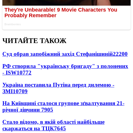
ЧИТАЙТЕ ТАКОЖ
Суд обрав запобіжний захід Стефанішиній
22200
РФ створила "українську бригаду" з полонених
- ISW
10772
Україна поставила Путіна перед дилемою -
ЗМІ
10709
На Київщині сталося групове зґвалтування 21-
річної дівчини
7905
Стало відомо, в якій області найбільше
скаржаться на ТЦК
7645